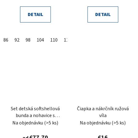
DETAIL
DETAIL
86
92
98
104
110
116
122
128
134
140
14
Set detská softshellová
Čiapka a nákrčník ružová
bunda a nohavice s
víla
fleecom ružová víla
Na objednávku
(>5 ks)
Na objednávku
(>5 ks)
€77,70
€16