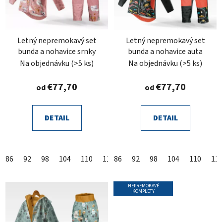
s
p
p
r
r
o
o
Letný nepremokavý set
Letný nepremokavý set
d
bunda a nohavice srnky
bunda a nohavice auta
d
u
Na objednávku
(>5 ks)
Na objednávku
(>5 ks)
u
k
k
t
€77,70
€77,70
od
od
t
o
o
v
v
DETAIL
DETAIL
86
92
98
104
110
116
86
122
92
128
98
104
134
110
140
11
14
NEPREMOKAVÉ
KOMPLETY