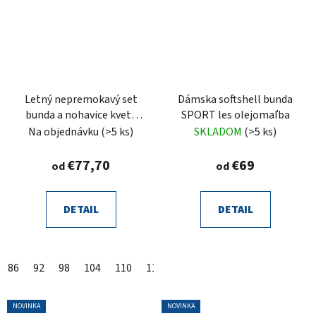
Letný nepremokavý set
Dámska softshell bunda
bunda a nohavice kvety
SPORT les olejomaľba
čierna
Na objednávku
(>5 ks)
SKLADOM
(>5 ks)
€77,70
€69
od
od
DETAIL
DETAIL
86
92
98
104
110
116
122
128
134
140
14
NOVINKA
NOVINKA