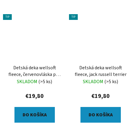
TIP
TIP
Detská deka wellsoft
Detská deka wellsoft
fleece, červenovláska pod
fleece, jack russell terrier
veľkým kvetom
SKLADOM
(>5 ks)
SKLADOM
(>5 ks)
€19,80
€19,80
DO KOŠÍKA
DO KOŠÍKA