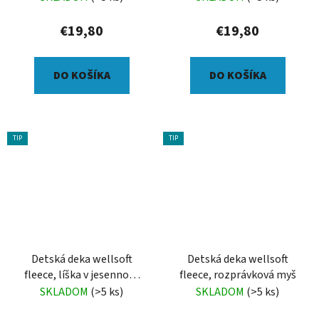
€19,80
€19,80
DO KOŠÍKA
DO KOŠÍKA
TIP
TIP
Detská deka wellsoft
Detská deka wellsoft
fleece, líška v jesennom
fleece, rozprávková myš
lese
SKLADOM
(>5 ks)
SKLADOM
(>5 ks)