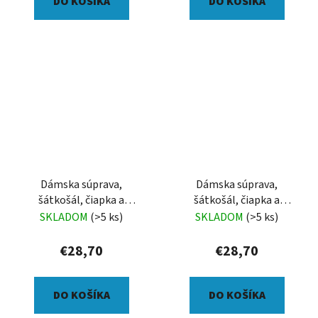
DO KOŠÍKA
DO KOŠÍKA
Dámska súprava,
Dámska súprava,
šátkošál, čiapka a
šátkošál, čiapka a
palčiaky, vetvičky na
palčiaky, akvarelové
SKLADOM
(>5 ks)
SKLADOM
(>5 ks)
pistáciové
kvety
€28,70
€28,70
DO KOŠÍKA
DO KOŠÍKA