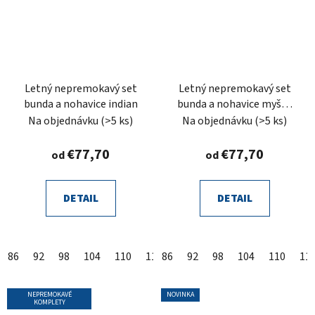
Letný nepremokavý set
Letný nepremokavý set
bunda a nohavice indian
bunda a nohavice myška
bodky
Na objednávku
(>5 ks)
Na objednávku
(>5 ks)
€77,70
€77,70
od
od
DETAIL
DETAIL
86
92
98
104
110
116
86
122
92
128
98
104
134
110
140
11
14
NEPREMOKAVÉ
NOVINKA
KOMPLETY