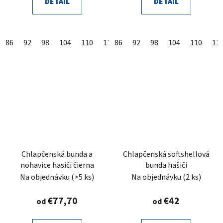
DETAIL
DETAIL
86
92
98
104
110
116
86
122
92
128
98
104
134
110
11
Chlapčenská bunda a
Chlapčenská softshellová
nohavice hasiči čierna
bunda hašiči
Na objednávku
(>5 ks)
Na objednávku
(2 ks)
€77,70
€42
od
od