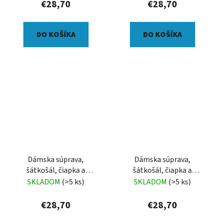
€28,70
€28,70
DO KOŠÍKA
DO KOŠÍKA
Dámska súprava,
Dámska súprava,
šátkošál, čiapka a
šátkošál, čiapka a
palčiaky, Šípky na
palčiaky, magnolie
SKLADOM
(>5 ks)
SKLADOM
(>5 ks)
starorůžové
€28,70
€28,70