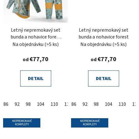
Letný nepremokavý set
Letný nepremokavý set
bunda a nohavice forest
bunda a nohavice forest
mentol
Na objednávku
(>5 ks)
Na objednávku
(>5 ks)
€77,70
€77,70
od
od
DETAIL
DETAIL
86
92
98
104
110
116
86
122
92
128
98
104
134
110
140
11
14
NEPREMOKAVÉ
NEPREMOKAVÉ
KOMPLETY
KOMPLETY