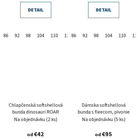
DETAIL
DETAIL
86
92
98
104
110
116
86
122
92
128
98
104
134
110
140
11
14
Chlapčenská softshellová
Dámska softshellová
bunda dinosauri ROAR
bunda s fleecom, pivonie
Na objednávku
(2 ks)
Na objednávku
(5 ks)
€42
€95
od
od