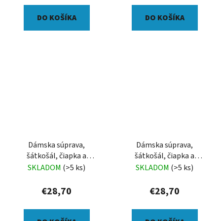
DO KOŠÍKA
DO KOŠÍKA
Dámska súprava,
Dámska súprava,
šátkošál, čiapka a
šátkošál, čiapka a
palčiaky, líška
palčiaky, čerešňové kvety
SKLADOM
(>5 ks)
SKLADOM
(>5 ks)
€28,70
€28,70