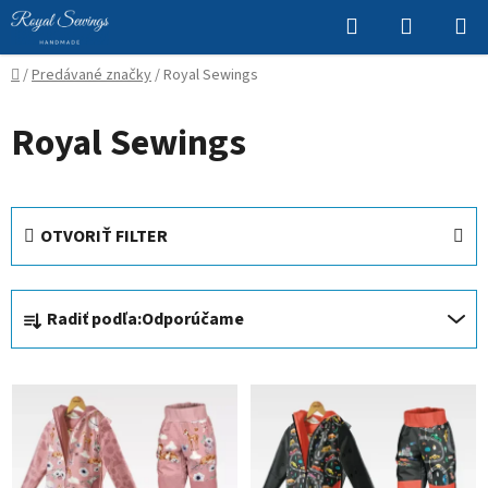
Prejsť
Hľadať
NÁKUP
na
KOŠÍK
obsah
Domov
/
Predávané značky
/
Royal Sewings
Royal Sewings
OTVORIŤ FILTER
R
Radiť podľa:
Odporúčame
a
d
V
e
ý
n
p
i
i
e