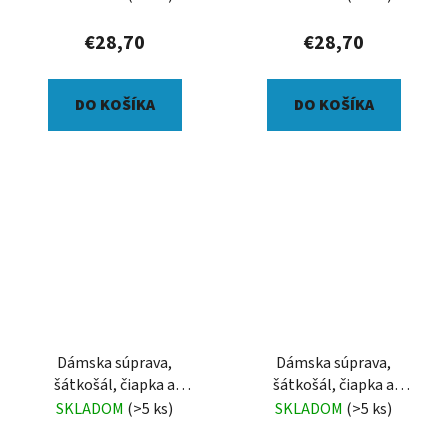
€28,70
€28,70
DO KOŠÍKA
DO KOŠÍKA
Dámska súprava,
Dámska súprava,
šátkošál, čiapka a
šátkošál, čiapka a
palčiaky, Jesenná kytica
palčiaky, Akvarelové hory
SKLADOM
(>5 ks)
SKLADOM
(>5 ks)