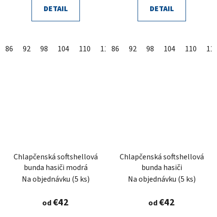
DETAIL
DETAIL
86
92
98
104
110
116
86
122
92
128
98
104
134
110
11
Chlapčenská softshellová
Chlapčenská softshellová
bunda hasiči modrá
bunda hasiči
Na objednávku
(5 ks)
Na objednávku
(5 ks)
€42
€42
od
od