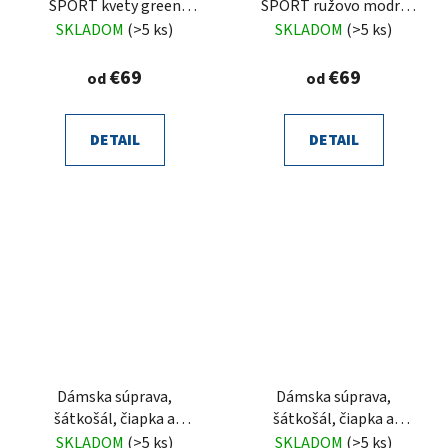
SPORT kvety green
SPORT ružovo modrý
romantic
štetec MAXI
SKLADOM
(>5 ks)
SKLADOM
(>5 ks)
€69
€69
od
od
DETAIL
DETAIL
Dámska súprava,
Dámska súprava,
šátkošál, čiapka a
šátkošál, čiapka a
palčiaky, farebné kvety
palčiaky, ružový kvet
SKLADOM
(>5 ks)
SKLADOM
(>5 ks)