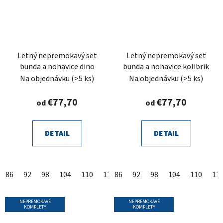
Letný nepremokavý set
Letný nepremokavý set
bunda a nohavice dino
bunda a nohavice kolibrik
Na objednávku
(>5 ks)
Na objednávku
(>5 ks)
€77,70
€77,70
od
od
DETAIL
DETAIL
86
92
98
104
110
116
86
122
92
128
98
104
134
110
140
11
14
NEPREMOKAVÉ
NEPREMOKAVÉ
KOMPLETY
KOMPLETY