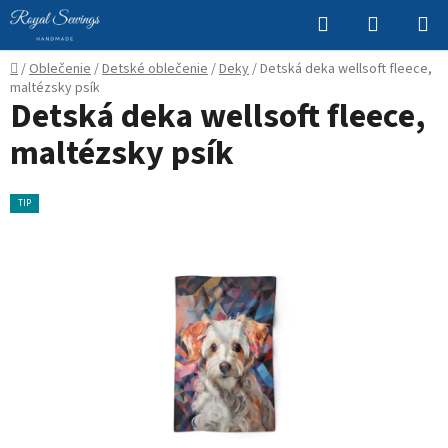
Prejsť
Hľadať
NÁKUP
na
KOŠÍK
obsah
Domov
/
Oblečenie
/
Detské oblečenie
/
Deky
/
Detská deka wellsoft fleece,
maltézsky psík
Detská deka wellsoft fleece,
maltézsky psík
TIP