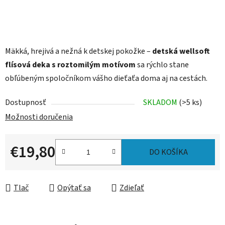
Mäkká, hrejivá a nežná k detskej pokožke –
detská wellsoft
flísová deka s roztomilým motívom
sa rýchlo stane
obľúbeným spoločníkom vášho dieťaťa doma aj na cestách.
Dostupnosť
SKLADOM
(>5 ks)
Možnosti doručenia
€19,80
DO KOŠÍKA
Jednotková cena:
Tlač
Opýtať sa
Zdieľať