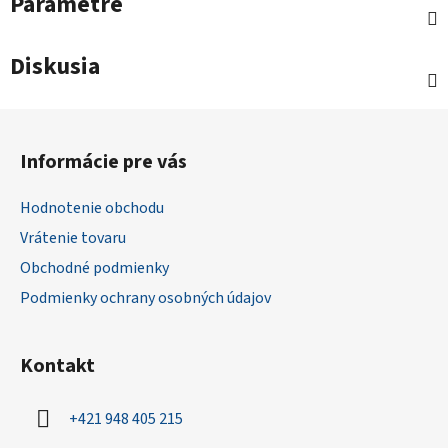
Parametre
Diskusia
Z
á
Informácie pre vás
p
ä
Hodnotenie obchodu
t
Vrátenie tovaru
i
Obchodné podmienky
e
Podmienky ochrany osobných údajov
Kontakt
+421 948 405 215