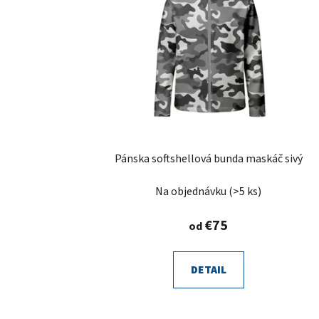
s
p
r
o
d
u
k
t
Pánska softshellová bunda maskáč sivý
o
v
Na objednávku
(>5 ks)
€75
od
DETAIL