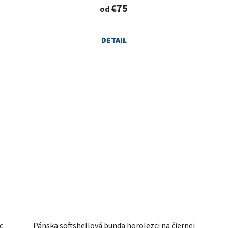
€75
od
DETAIL
c
Pánska softshellová bunda horolezci na čiernej