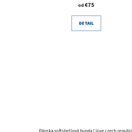
€75
od
DETAIL
Pánska softshellová bunda I love czech republi