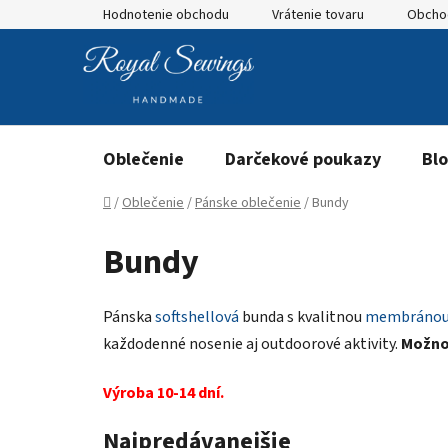
Prejsť
Hodnotenie obchodu
Vrátenie tovaru
Obcho
na
obsah
Oblečenie
Darčekové poukazy
Bl
Domov
/
Oblečenie
/
Pánske oblečenie
/
Bundy
Bundy
Pánska
softshellová
bunda s kvalitnou
membráno
každodenné nosenie aj outdoorové aktivity.
Možnos
Výroba 10-14 dní.
Najpredávanejšie