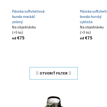
Pánska softshellová
Pánska softshel
bunda maskáč
bunda horský
zelený
cyklista
Na objednávku
Na objednávku
(>5 ks)
(>5 ks)
€75
€75
od
od
OTVORIŤ FILTER