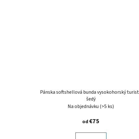
Pánska softshellová bunda vysokohorský turis
šedý
Na objednávku
(>5 ks)
€75
od