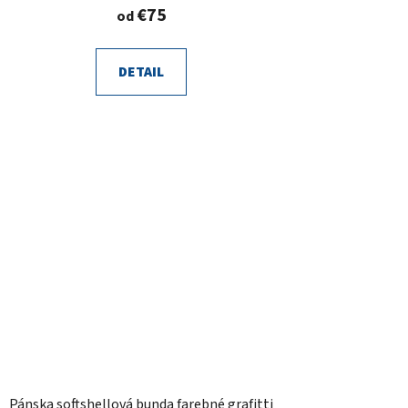
€75
od
DETAIL
Pánska softshellová bunda farebné grafitti