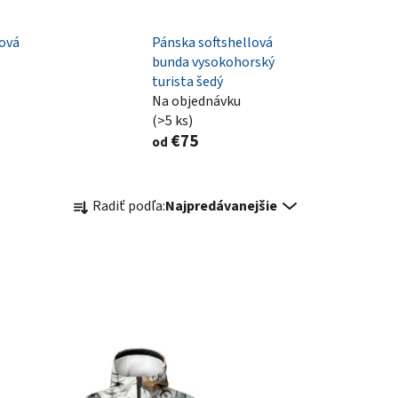
lová
Pánska softshellová
bunda vysokohorský
turista šedý
Na objednávku
(>5 ks)
€75
od
R
Radiť podľa:
Najpredávanejšie
a
d
e
n
i
e
p
r