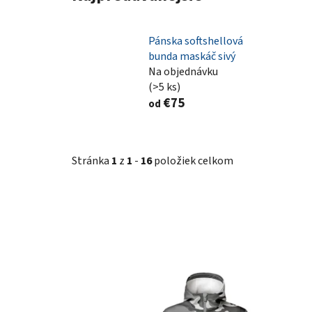
Pánska softshellová
bunda maskáč sivý
Na objednávku
(>5 ks)
€75
od
Stránka
1
z
1
-
16
položiek celkom
V
ý
p
i