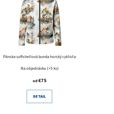
o
d
u
k
t
o
v
Pánska softshellová bunda horský cyklista
Na objednávku
(>5 ks)
€75
od
DETAIL