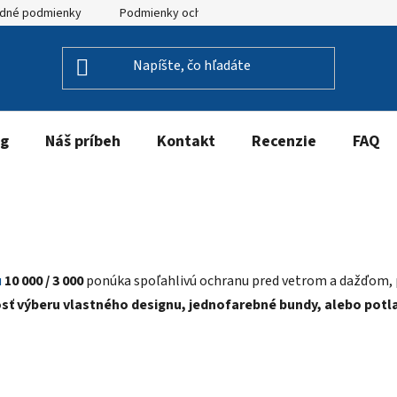
dné podmienky
Podmienky ochrany osobných údajov
og
Náš príbeh
Kontakt
Recenzie
FAQ
u
10 000 / 3 000
ponúka spoľahlivú ochranu pred vetrom a dažďom, po
ť výberu vlastného designu, jednofarebné bundy, alebo potl