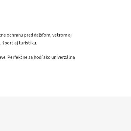
ytne ochranu pred dažďom, vetrom aj
šport aj turistiku.
tave. Perfektne sa hodí ako univerzálna