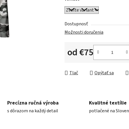
Dostupnosť
Možnosti doručenia
od
€75
Jednotková cena:
Tlač
Opýtať sa
Precízna ručná výroba
Kvalitné textílie
s dôrazom na každý detail
potlačené na Slove