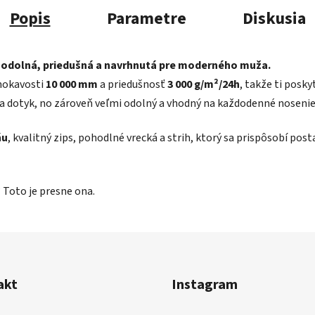
Popis
Parametre
Diskusia
 odolná, priedušná a navrhnutá pre moderného muža.
mokavosti
10 000 mm
a priedušnosť
3 000 g/m²/24h
, takže ti posk
a dotyk, no zároveň veľmi odolný a vhodný na každodenné nosenie, 
ňu
, kvalitný zips, pohodlné vrecká a strih, ktorý sa prispôsobí pos
 Toto je presne ona.
akt
Instagram