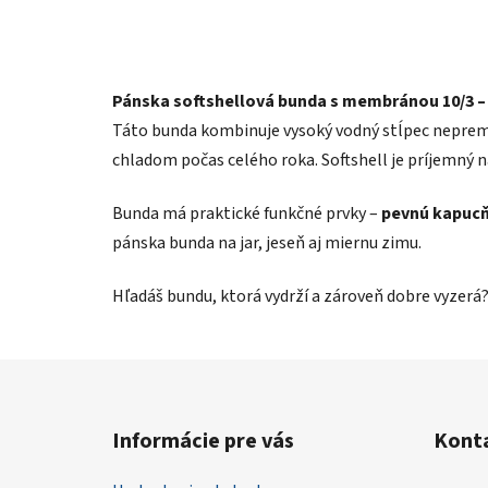
Pánska softshellová bunda s membránou 10/3 –
Táto bunda kombinuje vysoký vodný stĺpec nepre
chladom počas celého roka. Softshell je príjemný n
Bunda má praktické funkčné prvky –
pevnú kapuc
pánska bunda na jar, jeseň aj miernu zimu.
Hľadáš bundu, ktorá vydrží a zároveň dobre vyzerá?
Z
á
Informácie pre vás
Kont
p
ä