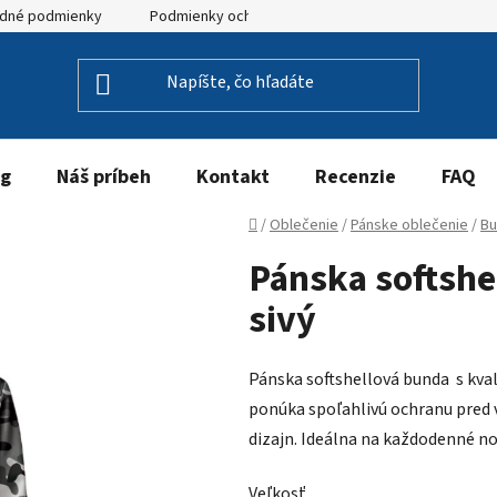
dné podmienky
Podmienky ochrany osobných údajov
og
Náš príbeh
Kontakt
Recenzie
FAQ
Domov
/
Oblečenie
/
Pánske oblečenie
/
Bu
Pánska softsh
sivý
Pánska softshellová bunda s k
ponúka spoľahlivú ochranu pred 
dizajn. Ideálna na každodenné no
Veľkosť