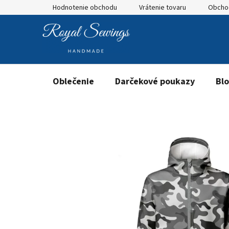
Prejsť
Hodnotenie obchodu
Vrátenie tovaru
Obcho
na
obsah
Oblečenie
Darčekové poukazy
Bl