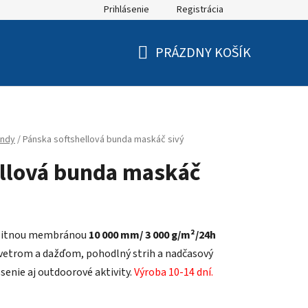
Prihlásenie
Registrácia
PRÁZDNY KOŠÍK
NÁKUPNÝ
KOŠÍK
ndy
/
Pánska softshellová bunda maskáč sivý
ellová bunda maskáč
valitnou membránou
10 000 mm/ 3 000
g/m²/24h
vetrom a dažďom, pohodlný strih a nadčasový
senie aj outdoorové aktivity.
Výroba 10-14 dní.