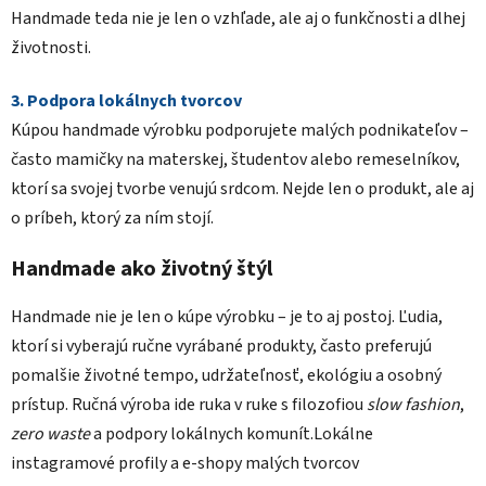
Handmade teda nie je len o vzhľade, ale aj o funkčnosti a dlhej
životnosti.
3. Podpora lokálnych tvorcov
Kúpou handmade výrobku podporujete malých podnikateľov –
často mamičky na materskej, študentov alebo remeselníkov,
ktorí sa svojej tvorbe venujú srdcom. Nejde len o produkt, ale aj
o príbeh, ktorý za ním stojí.
Handmade ako životný štýl
Handmade nie je len o kúpe výrobku – je to aj postoj. Ľudia,
ktorí si vyberajú ručne vyrábané produkty, často preferujú
pomalšie životné tempo, udržateľnosť, ekológiu a osobný
prístup. Ručná výroba ide ruka v ruke s filozofiou
slow fashion
,
zero waste
a podpory lokálnych komunít.Lokálne
instagramové profily a e-shopy malých tvorcov