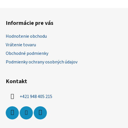
Z
á
Informácie pre vás
p
ä
Hodnotenie obchodu
t
Vrátenie tovaru
i
Obchodné podmienky
e
Podmienky ochrany osobných údajov
Kontakt
+421 948 405 215