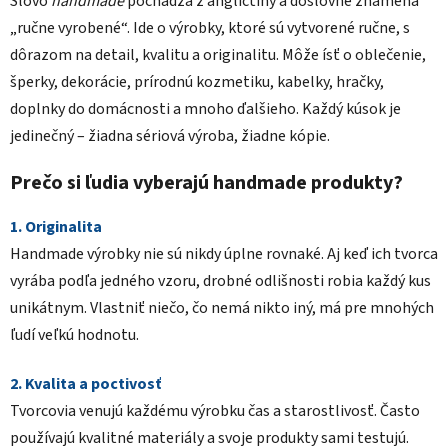
Slovo
handmade
pochádza z angličtiny a doslovne znamená
„ručne vyrobené“. Ide o výrobky, ktoré sú vytvorené ručne, s
dôrazom na detail, kvalitu a originalitu. Môže ísť o oblečenie,
šperky, dekorácie, prírodnú kozmetiku, kabelky, hračky,
doplnky do domácnosti a mnoho ďalšieho. Každý kúsok je
jedinečný – žiadna sériová výroba, žiadne kópie.
Prečo si ľudia vyberajú handmade produkty?
1. Originalita
Handmade výrobky nie sú nikdy úplne rovnaké. Aj keď ich tvorca
vyrába podľa jedného vzoru, drobné odlišnosti robia každý kus
unikátnym. Vlastniť niečo, čo nemá nikto iný, má pre mnohých
ľudí veľkú hodnotu.
2. Kvalita a poctivosť
Tvorcovia venujú každému výrobku čas a starostlivosť. Často
používajú kvalitné materiály a svoje produkty sami testujú.