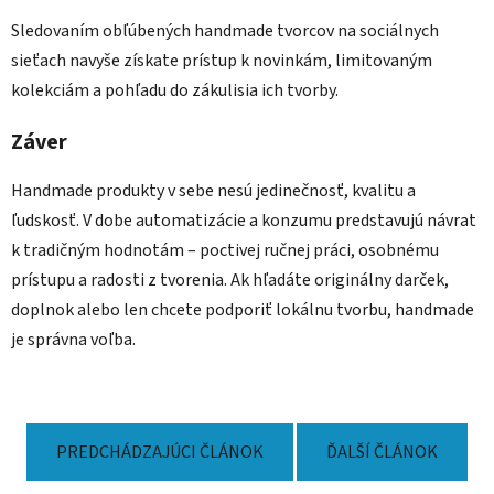
Sledovaním obľúbených handmade tvorcov na sociálnych
sieťach navyše získate prístup k novinkám, limitovaným
kolekciám a pohľadu do zákulisia ich tvorby.
Záver
Handmade produkty v sebe nesú jedinečnosť, kvalitu a
ľudskosť. V dobe automatizácie a konzumu predstavujú návrat
k tradičným hodnotám – poctivej ručnej práci, osobnému
prístupu a radosti z tvorenia. Ak hľadáte originálny darček,
doplnok alebo len chcete podporiť lokálnu tvorbu, handmade
je správna voľba.
PREDCHÁDZAJÚCI ČLÁNOK
ĎALŠÍ ČLÁNOK