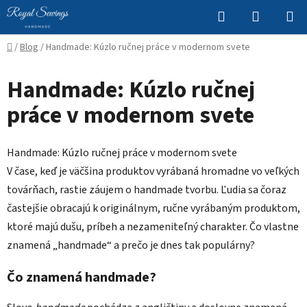
Prejsť
Hľadať
NÁKUP
na
KOŠÍK
obsah
Domov
/
Blog
/
Handmade: Kúzlo ručnej práce v modernom svete
Handmade: Kúzlo ručnej
práce v modernom svete
Handmade: Kúzlo ručnej práce v modernom svete
V čase, keď je väčšina produktov vyrábaná hromadne vo veľkých
továrňach, rastie záujem o handmade tvorbu. Ľudia sa čoraz
častejšie obracajú k originálnym, ručne vyrábaným produktom,
ktoré majú dušu, príbeh a nezameniteľný charakter. Čo vlastne
znamená „handmade“ a prečo je dnes tak populárny?
Čo znamená handmade?