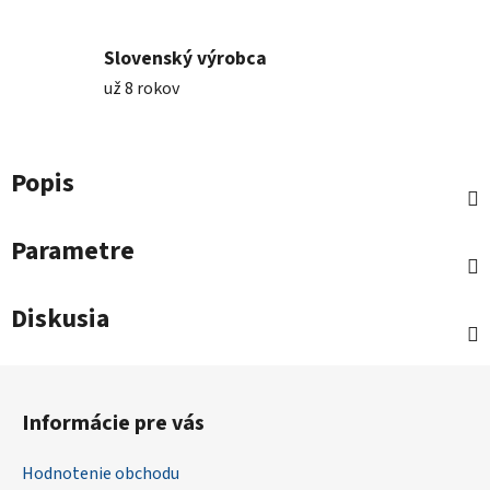
Slovenský výrobca
už 8 rokov
Popis
Parametre
Diskusia
Z
á
Informácie pre vás
p
ä
Hodnotenie obchodu