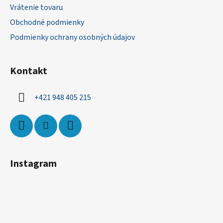
t
Vrátenie tovaru
i
Obchodné podmienky
e
Podmienky ochrany osobných údajov
Kontakt
+421 948 405 215
Instagram