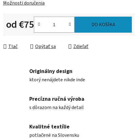
Možnosti doručenia
od
€75
DO KOŠÍKA
Jednotková cena:
Tlač
Opýtať sa
Zdieľať
Originálny design
ktorý nenájdete nikde inde
Precízna ručná výroba
s dôrazom na každý detail
Kvalitné textílie
potlačené na Slovensku