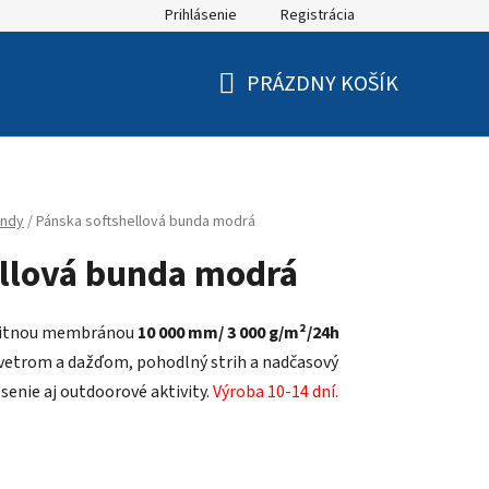
Prihlásenie
Registrácia
PRÁZDNY KOŠÍK
NÁKUPNÝ
KOŠÍK
ndy
/
Pánska softshellová bunda modrá
ellová bunda modrá
alitnou membránou
10 000 mm/ 3 000
g/m²/24h
vetrom a dažďom, pohodlný strih a nadčasový
senie aj outdoorové aktivity.
Výroba 10-14 dní.