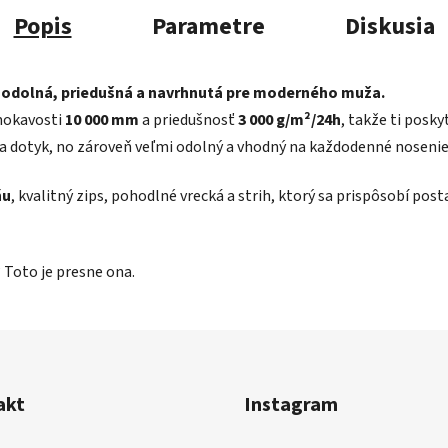
Popis
Parametre
Diskusia
 odolná, priedušná a navrhnutá pre moderného muža.
mokavosti
10 000 mm
a priedušnosť
3 000 g/m²/24h
, takže ti posk
a dotyk, no zároveň veľmi odolný a vhodný na každodenné nosenie, 
ňu
, kvalitný zips, pohodlné vrecká a strih, ktorý sa prispôsobí pos
 Toto je presne ona.
akt
Instagram