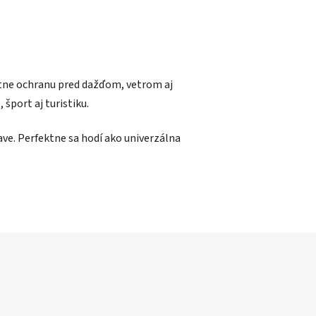
ytne ochranu pred dažďom, vetrom aj
šport aj turistiku.
tave. Perfektne sa hodí ako univerzálna