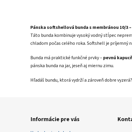
Pánska softshellová bunda s membránou 10/3 –
Táto bunda kombinuje vysoký vodný stĺpec nepre
chladom počas celého roka. Softshell je príjemný n
Bunda má praktické funkčné prvky –
pevnú kapuc
pánska bunda na jar, jeseň aj miernu zimu.
Hľadáš bundu, ktorá vydrží a zároveň dobre vyzerá?
Z
á
Informácie pre vás
Kont
p
ä