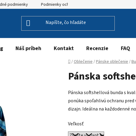
dné podmienky
Podmienky ochrany osobných údajov
og
Náš príbeh
Kontakt
Recenzie
FAQ
Domov
/
Oblečenie
/
Pánske oblečenie
/
Bu
Pánska softsh
Pánska softshellová bunda s kv
ponúka spoľahlivú ochranu pred 
dizajn. Ideálna na každodenné no
Veľkosť