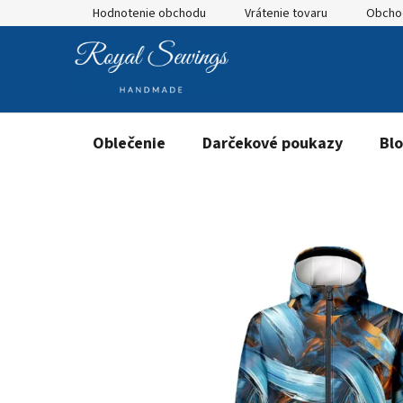
Prejsť
Hodnotenie obchodu
Vrátenie tovaru
Obcho
na
obsah
Oblečenie
Darčekové poukazy
Bl