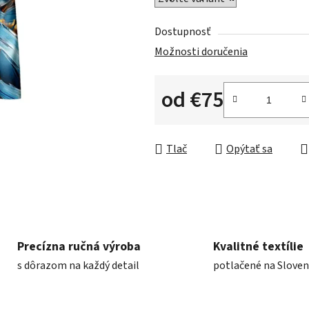
Dostupnosť
Možnosti doručenia
od
€75
Jednotková cena:
Tlač
Opýtať sa
Precízna ručná výroba
Kvalitné textílie
s dôrazom na každý detail
potlačené na Slove