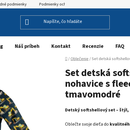
dné podmienky
Podmienky ochrany osobných údajov
og
Náš príbeh
Kontakt
Recenzie
FAQ
Domov
/
Oblečenie
/
Set detská softshell
Set detská sof
nohavice s fle
tmavomodré
Detský softshellový set – štýl
Oblečte svoje dieťa do
kvalitnéh