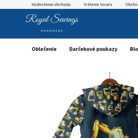
Prejsť
Hodnotenie obchodu
Vrátenie tovaru
Obcho
na
obsah
Oblečenie
Darčekové poukazy
Bl