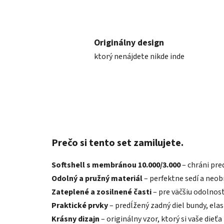
Originálny design
ktorý nenájdete nikde inde
Prečo si tento set zamilujete.
Softshell s membránou 10.000/3.000
– chráni pre
Odolný a pružný materiál
– perfektne sedí a neo
Zateplené a zosilnené časti
– pre väčšiu odolnos
Praktické prvky
– predĺžený zadný diel bundy, ela
Krásny dizajn
– originálny vzor, ktorý si vaše dieťa