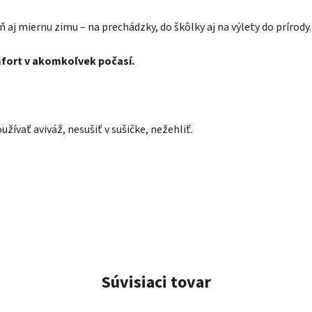
seň aj miernu zimu – na prechádzky, do škôlky aj na výlety do prírody.
mfort v akomkoľvek počasí.
užívať aviváž, nesušiť v sušičke
, nežehliť.
Súvisiaci tovar