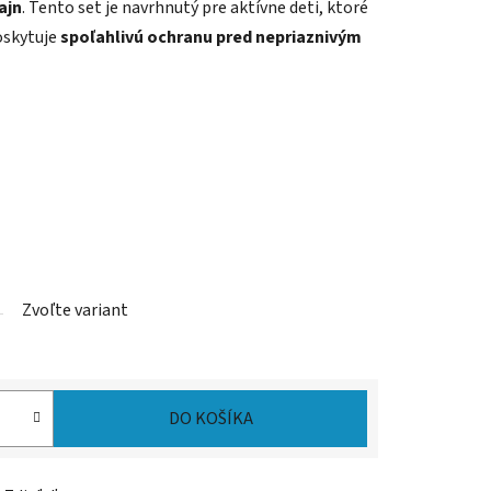
ajn
. Tento set je navrhnutý pre aktívne deti, ktoré
oskytuje
spoľahlivú ochranu pred nepriaznivým
Zvoľte variant
DO KOŠÍKA