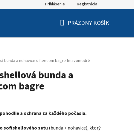
Prihlásenie
Registrácia
PRÁZDNY KOŠÍK
NÁKUPNÝ
KOŠÍK
ová bunda a nohavice s fleecom bagre tmavomodré
tshellová bunda a
ecom bagre
, pohodlie a ochrana za každého počasia.
o softshellového setu
(bunda + nohavice), ktorý