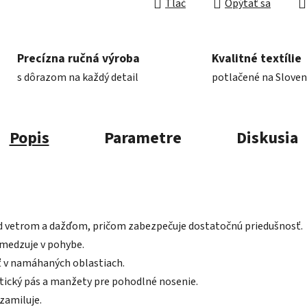
Tlač
Opýtať sa
Precízna ručná výroba
Kvalitné textílie
s dôrazom na každý detail
potlačené na Slove
Popis
Parametre
Diskusia
d vetrom a dažďom, pričom zabezpečuje dostatočnú priedušnosť.
bmedzuje v pohybe.
ť v namáhaných oblastiach.
stický pás a manžety pre pohodlné nosenie.
 zamiluje.