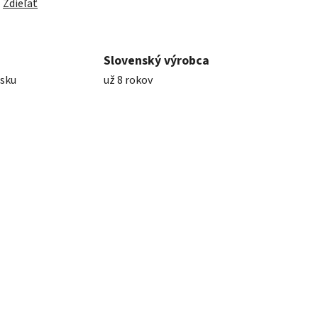
Zdieľať
Slovenský výrobca
nsku
už 8 rokov