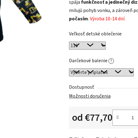
spája
funkčnosť a jedinečný diz
milujú pohyb vonku, a zároveň p
počasím
.
Výroba 10-14 dní.
Veľkosť detské oblečenie
Darčekové balenie
?
Dostupnosť
Možnosti doručenia
od
€77,70
Jednotková cena: