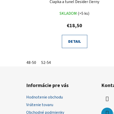
Čiapka a tunel Desider čierny
SKLADOM
(>5 ks)
€18,50
DETAIL
48-50
52-54
Z
á
Informácie pre vás
Kont
p
ä
Hodnotenie obchodu
t
Vrátenie tovaru
i
Obchodné podmienky