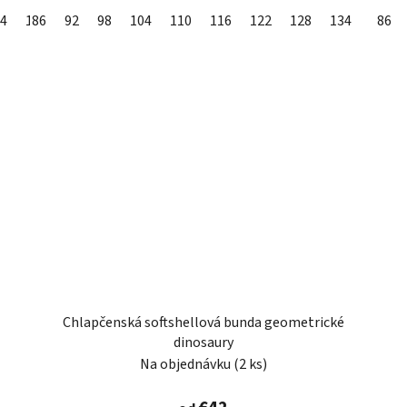
4
140
86
92
146
98
152
104
158
110
164
116
170
122
128
134
86
Chlapčenská softshellová bunda geometrické
dinosaury
Na objednávku
(2 ks)