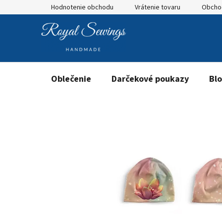
Prejsť
Hodnotenie obchodu
Vrátenie tovaru
Obcho
na
obsah
Oblečenie
Darčekové poukazy
Bl