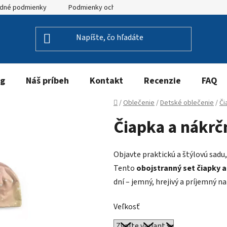
dné podmienky
Podmienky ochrany osobných údajov
og
Náš príbeh
Kontakt
Recenzie
FAQ
Domov
/
Oblečenie
/
Detské oblečenie
/
Či
Čiapka a nákrč
Objavte praktickú a štýlovú sadu,
Tento
obojstranný set čiapky a
dní – jemný, hrejivý a príjemný na
Veľkosť