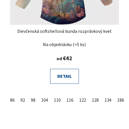
Dievčenská softshellová bunda rozprávkový kvet
Na objednávku
(>5 ks)
€42
od
DETAIL
86
92
98
104
110
116
122
128
134
140
86