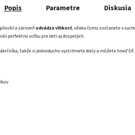
Popis
Parametre
Diskusia
ispôsobí a zároveň
odvádza vlhkosť
, vďaka čomu zostanete v suchu
robí perfektnú voľbu pre deti aj dospelých.
ákrčníka, takže si jednoducho vystrihnete diely a môžete hneď šiť 
níkov