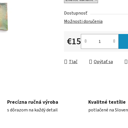
Dostupnosť
Možnosti doručenia
€15
Jednotková cena:
Tlač
Opýtať sa
Precízna ručná výroba
Kvalitné textílie
s dôrazom na každý detail
potlačené na Slove