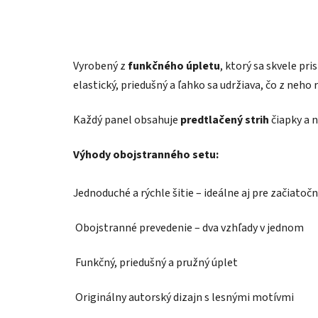
Vyrobený z
funkčného úpletu
, ktorý sa skvele pr
elastický, priedušný a ľahko sa udržiava, čo z neho 
Každý panel obsahuje
predtlačený strih
čiapky a n
Výhody obojstranného setu:
Jednoduché a rýchle šitie – ideálne aj pre začiatoč
Obojstranné prevedenie – dva vzhľady v jednom
Funkčný, priedušný a pružný úplet
Originálny autorský dizajn s lesnými motívmi