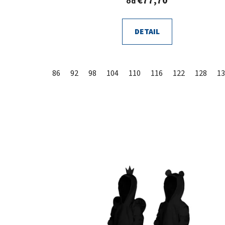
€77,70
od
DETAIL
86
92
98
104
110
116
122
128
13