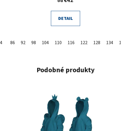
€42
od
DETAIL
4
86
92
98
104
110
116
122
128
134
140
Podobné produkty