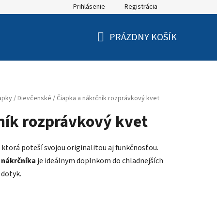
Prihlásenie
Registrácia
PRÁZDNY KOŠÍK
NÁKUPNÝ
KOŠÍK
apky
/
Dievčenské
/
Čiapka a nákrčník rozprávkový kvet
ník rozprávkový kvet
 ktorá poteší svojou originalitou aj funkčnosťou.
 nákrčníka
je ideálnym doplnkom do chladnejších
 dotyk.