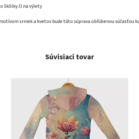
 škôlky či na výlety
otívom srniek a kvetov bude táto súprava obľúbenou súčasťou k
Súvisiaci tovar