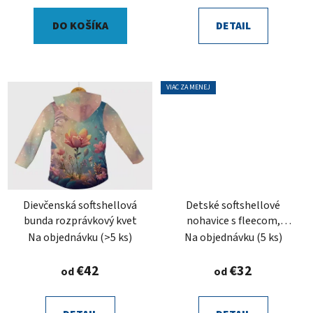
DO KOŠÍKA
DETAIL
VIAC ZA MENEJ
Dievčenská softshellová
Detské softshellové
bunda rozprávkový kvet
nohavice s fleecom,
rozprávkový kvet
Na objednávku
(>5 ks)
Na objednávku
(5 ks)
€42
€32
od
od