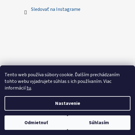
Sledovať na Instagrame
Tento web používa súbory cookie. Ďalším prechádzaním
tohto webu vyjadrujete súhlas s ich používaním. Viac
informácií
tu
.
Nastavenie
Vytvoril Shoptet
Odmietnuť
Súhlasím
Copyright 2026
Royal Sewings - Handmade oblečenie
.
Všetky práva vyhradené.