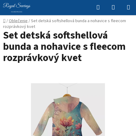
Prejsť
Hľadať
NÁKUP
na
KOŠÍK
obsah
Domov
/
Oblečenie
/
Set detská softshellová bunda a nohavice s fleecom
rozprávkový kvet
Set detská softshellová
bunda a nohavice s fleecom
rozprávkový kvet