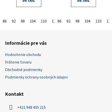
DETAIL
DETAIL
86
92
98
104
110
116
86
122
92
128
98
104
134
110
140
11
Z
á
Informácie pre vás
p
ä
Hodnotenie obchodu
t
Vrátenie tovaru
i
Obchodné podmienky
e
Podmienky ochrany osobných údajov
Kontakt
+421 948 405 215