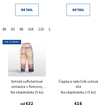
DETAIL
DETAIL
86
92
98
104
110
116
122
128
134
140
VIAC ZA MENEJ
Detské softshellové
Čiapka a nákrčník ružová
nohavice s fleecom,
víla
rozprávkový kvet
Na objednávku
(5 ks)
Na objednávku
(>5 ks)
€32
€16
od