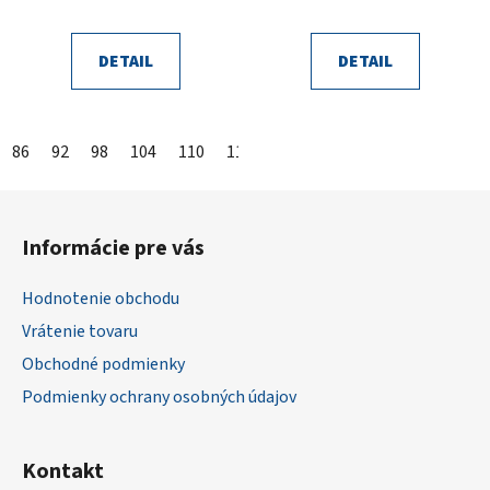
DETAIL
DETAIL
86
92
98
104
110
116
122
128
134
140
14
Z
á
Informácie pre vás
p
ä
Hodnotenie obchodu
t
Vrátenie tovaru
i
Obchodné podmienky
e
Podmienky ochrany osobných údajov
Kontakt