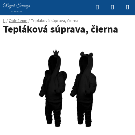
Prejsť
Hľadať
NÁKUP
na
KOŠÍK
obsah
Domov
/
Oblečenie
/
Tepláková súprava, čierna
Tepláková súprava, čierna