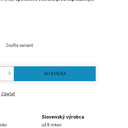
Zvoľte variant
DO KOŠÍKA
Zdieľať
Slovenský výrobca
nsku
už 8 rokov