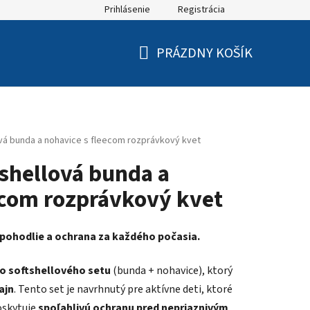
Prihlásenie
Registrácia
PRÁZDNY KOŠÍK
NÁKUPNÝ
KOŠÍK
ová bunda a nohavice s fleecom rozprávkový kvet
tshellová bunda a
ecom rozprávkový kvet
, pohodlie a ochrana za každého počasia.
o softshellového setu
(bunda + nohavice), ktorý
ajn
. Tento set je navrhnutý pre aktívne deti, ktoré
oskytuje
spoľahlivú ochranu pred nepriaznivým