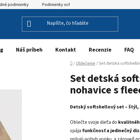
dné podmienky
Podmienky ochrany osobných údajov
og
Náš príbeh
Kontakt
Recenzie
FAQ
Domov
/
Oblečenie
/
Set detská softshell
Set detská sof
nohavice s fle
Detský softshellový set – štýl
Oblečte svoje dieťa do
kvalitnéh
spája
funkčnosť a jedinečný diz
milujú pohyb vonku, a zároveň p