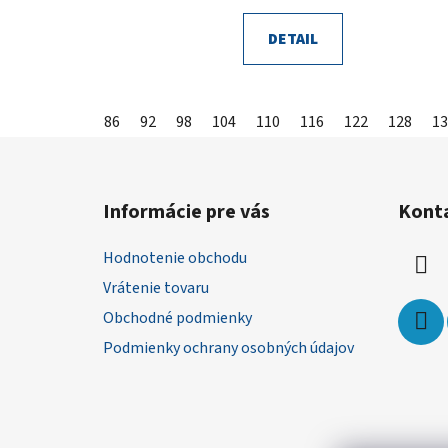
DETAIL
86
92
98
104
110
116
122
128
13
Z
á
Informácie pre vás
Kont
p
ä
Hodnotenie obchodu
t
Vrátenie tovaru
i
Obchodné podmienky
e
Podmienky ochrany osobných údajov