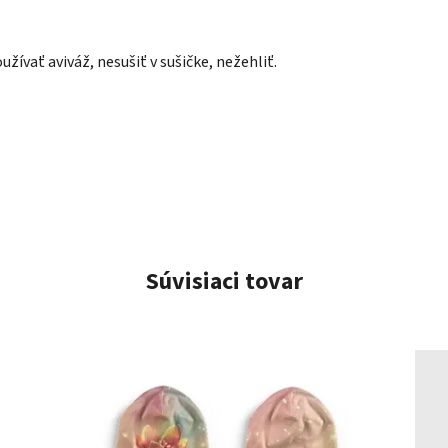
užívať aviváž, nesušiť v sušičke
, nežehliť.
Súvisiaci tovar