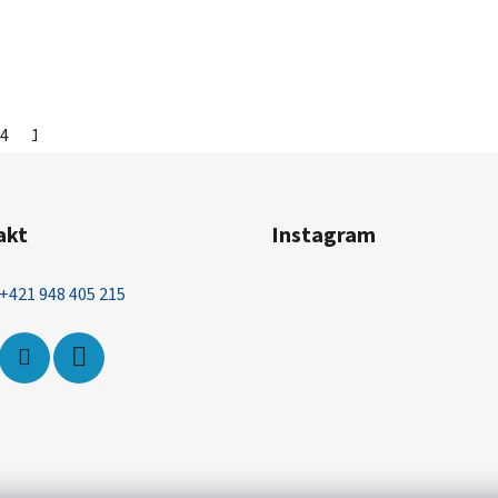
4
140
146
152
158
164
170
akt
Instagram
+421 948 405 215