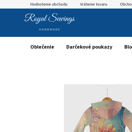
Prejsť
Hodnotenie obchodu
Vrátenie tovaru
Obcho
na
obsah
Oblečenie
Darčekové poukazy
Bl