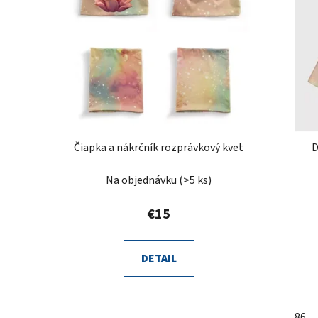
Čiapka a nákrčník rozprávkový kvet
D
Na objednávku
(>5 ks)
€15
DETAIL
86