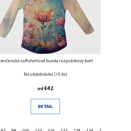
ievčenská softshellová bunda rozprávkový kvet
Na objednávku
(>5 ks)
€42
od
DETAIL
92
98
104
110
116
122
128
134
140