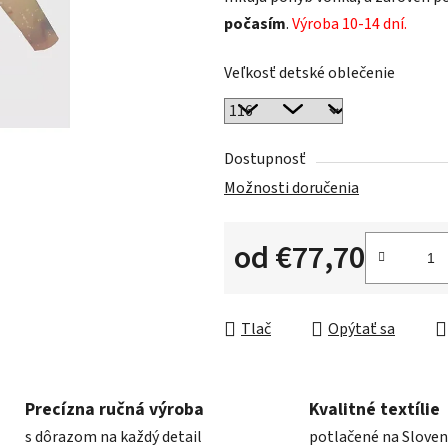
počasím
.
Výroba 10-14 dní.
Veľkosť detské oblečenie
Dostupnosť
Možnosti doručenia
od
€77,70
Jednotková cena:
Tlač
Opýtať sa
Precízna ručná výroba
Kvalitné textílie
s dôrazom na každý detail
potlačené na Slove