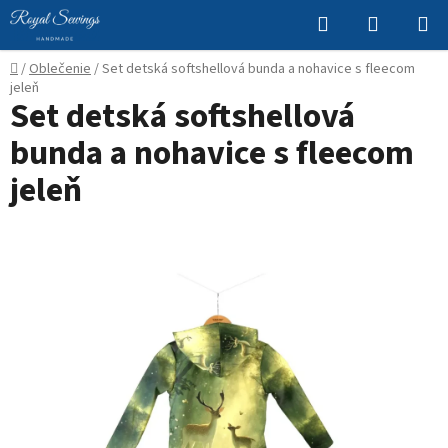
Prejsť
Hľadať
NÁKUP
na
KOŠÍK
obsah
Domov
/
Oblečenie
/
Set detská softshellová bunda a nohavice s fleecom
jeleň
Set detská softshellová
bunda a nohavice s fleecom
jeleň