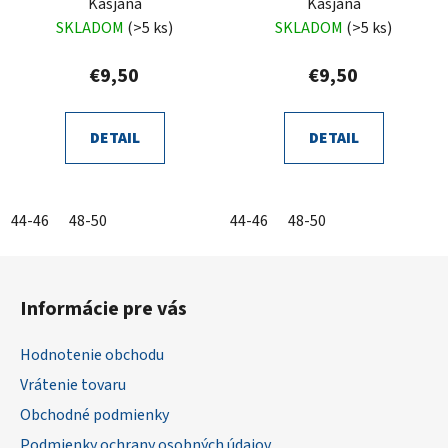
Kasjana
Kasjana
SKLADOM
(>5 ks)
SKLADOM
(>5 ks)
€9,50
€9,50
DETAIL
DETAIL
44-46
48-50
44-46
48-50
Z
á
Informácie pre vás
p
ä
Hodnotenie obchodu
t
Vrátenie tovaru
i
Obchodné podmienky
e
Podmienky ochrany osobných údajov