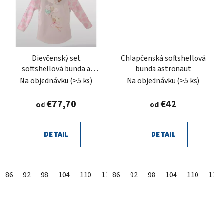
Dievčenský set
Chlapčenská softshellová
softshellová bunda a
bunda astronaut
nohavice s fleecom
Na objednávku
(>5 ks)
Na objednávku
(>5 ks)
tanečnice ružové
€77,70
€42
od
od
DETAIL
DETAIL
86
92
98
104
110
116
86
122
92
128
98
104
134
110
11