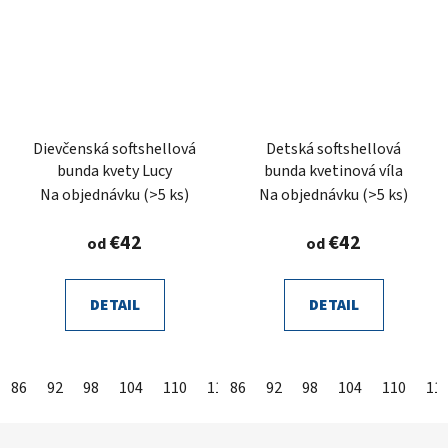
Dievčenská softshellová
Detská softshellová
bunda kvety Lucy
bunda kvetinová víla
Na objednávku
(>5 ks)
Na objednávku
(>5 ks)
€42
€42
od
od
DETAIL
DETAIL
86
92
98
104
110
116
86
122
92
128
98
104
134
110
140
11
Z