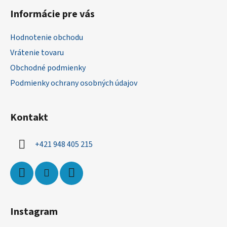
á
Informácie pre vás
p
ä
Hodnotenie obchodu
t
Vrátenie tovaru
i
Obchodné podmienky
e
Podmienky ochrany osobných údajov
Kontakt
+421 948 405 215
Instagram