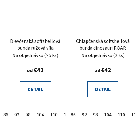
Dievčenská softshellová
Chlapčenská softshellová
bunda ružová víla
bunda dinosauri ROAR
Na objednávku
(>5 ks)
Na objednávku
(2 ks)
€42
€42
od
od
DETAIL
DETAIL
86
92
98
104
110
116
86
122
92
128
98
104
134
110
140
11