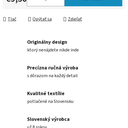
Jednotková cena:
Tlač
Opýtať sa
Zdieľať
Originálny design
ktorý nenájdete nikde inde
Precízna ručná výroba
s dôrazom na každý detail
Kvalitné textílie
potlačené na Slovensku
Slovenský výrobca
už 8 rokov