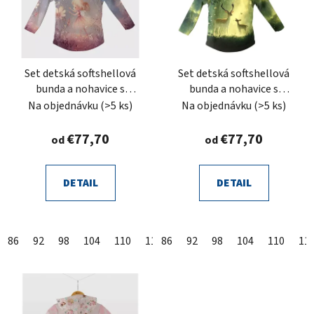
Set detská softshellová
Set detská softshellová
bunda a nohavice s
bunda a nohavice s
fleecom, víla na
fleecom jeleň
Na objednávku
(>5 ks)
Na objednávku
(>5 ks)
prechádzke
€77,70
€77,70
od
od
DETAIL
DETAIL
86
92
98
104
110
116
86
122
92
128
98
104
134
110
11