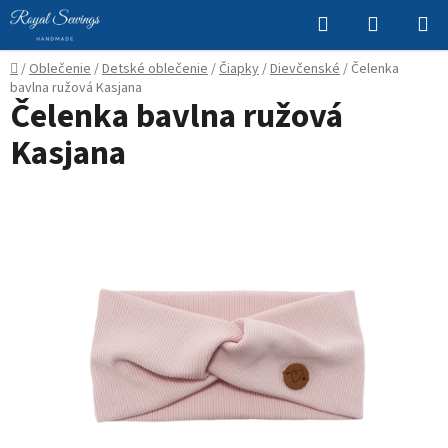
Prejsť
Hľadať
NÁKUP
na
KOŠÍK
obsah
Domov
/
Oblečenie
/
Detské oblečenie
/
Čiapky
/
Dievčenské
/
Čelenka
bavlna ružová Kasjana
Čelenka bavlna ružová
Kasjana