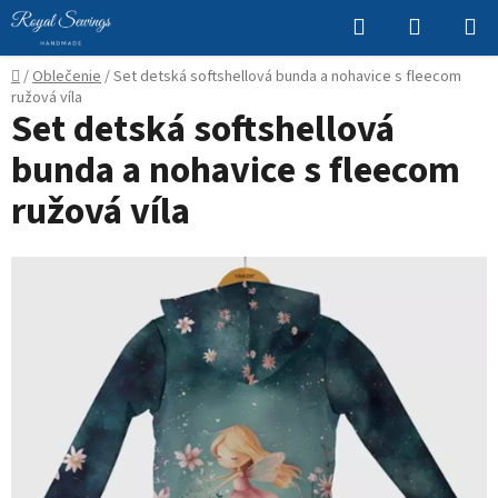
Prejsť
Hľadať
NÁKUP
na
KOŠÍK
obsah
Domov
/
Oblečenie
/
Set detská softshellová bunda a nohavice s fleecom
ružová víla
Set detská softshellová
bunda a nohavice s fleecom
ružová víla