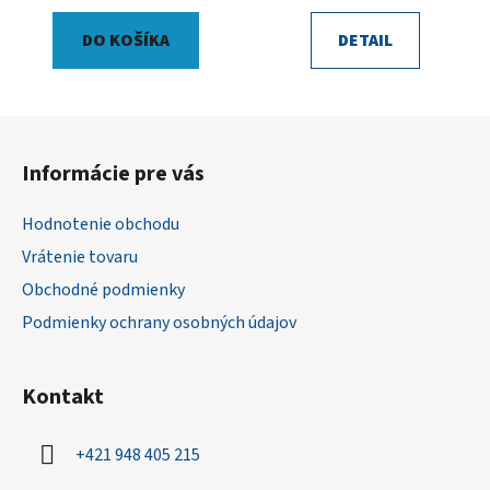
DO KOŠÍKA
DETAIL
Z
á
Informácie pre vás
p
ä
Hodnotenie obchodu
t
Vrátenie tovaru
i
Obchodné podmienky
e
Podmienky ochrany osobných údajov
Kontakt
+421 948 405 215