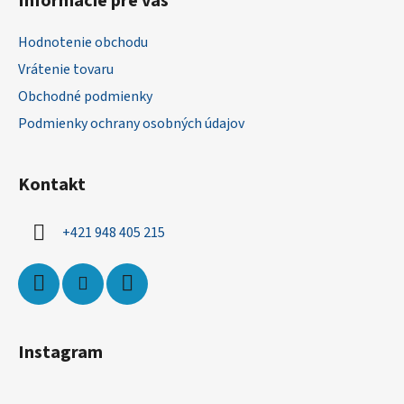
Informácie pre vás
p
ä
Hodnotenie obchodu
t
Vrátenie tovaru
i
Obchodné podmienky
e
Podmienky ochrany osobných údajov
Kontakt
+421 948 405 215
Instagram