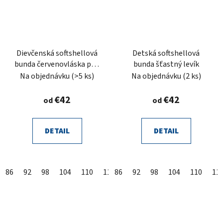
Dievčenská softshellová
Detská softshellová
bunda červenovláska pod
bunda šťastný levík
veľkým kvetom
Na objednávku
(>5 ks)
Na objednávku
(2 ks)
€42
€42
od
od
DETAIL
DETAIL
86
92
98
104
110
116
86
122
92
128
98
104
134
110
140
11