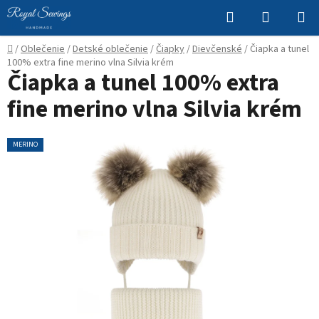
Prejsť
Hľadať
NÁKUP
na
KOŠÍK
obsah
Domov
/
Oblečenie
/
Detské oblečenie
/
Čiapky
/
Dievčenské
/
Čiapka a tunel
100% extra fine merino vlna Silvia krém
Čiapka a tunel 100% extra
fine merino vlna Silvia krém
MERINO