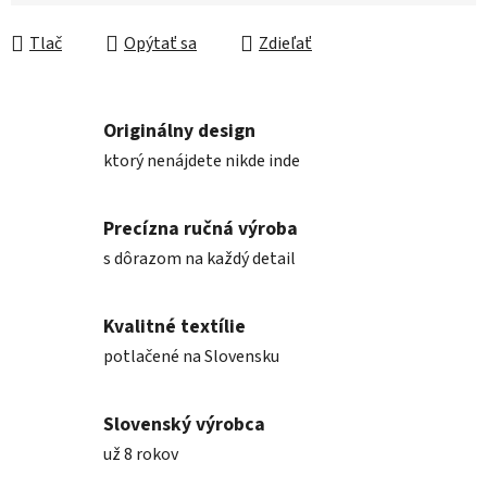
Jednotková cena:
Tlač
Opýtať sa
Zdieľať
Originálny design
ktorý nenájdete nikde inde
Precízna ručná výroba
s dôrazom na každý detail
Kvalitné textílie
potlačené na Slovensku
Slovenský výrobca
už 8 rokov