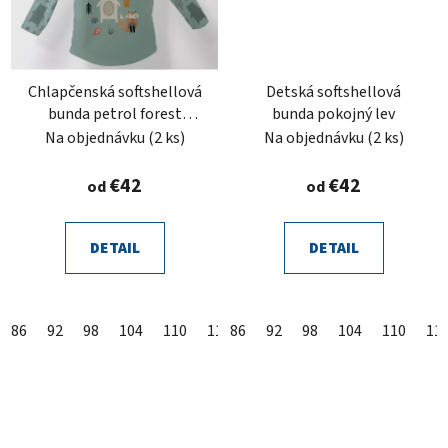
Chlapčenská softshellová
Detská softshellová
bunda petrol forest
bunda pokojný lev
tmavá mäta
Na objednávku
(2 ks)
Na objednávku
(2 ks)
€42
€42
od
od
DETAIL
DETAIL
86
92
98
104
110
116
86
122
92
128
98
104
134
110
140
11