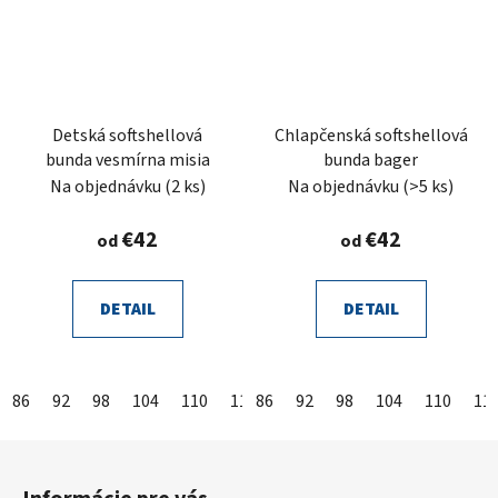
Detská softshellová
Chlapčenská softshellová
bunda vesmírna misia
bunda bager
Na objednávku
(2 ks)
Na objednávku
(>5 ks)
€42
€42
od
od
DETAIL
DETAIL
86
92
98
104
110
116
86
122
92
128
98
104
134
110
140
11
Z
á