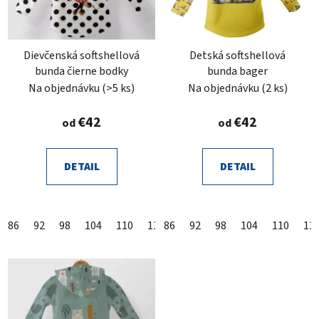
Dievčenská softshellová
Detská softshellová
bunda čierne bodky
bunda bager
Na objednávku
(>5 ks)
Na objednávku
(2 ks)
€42
€42
od
od
DETAIL
DETAIL
86
92
98
104
110
116
86
122
92
128
98
104
134
110
140
11