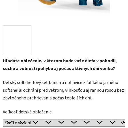
Hľadáte oblečenie, v ktorom bude vaše dieťa v pohodlí,
suchu a voľnosti pohybu aj počas aktívnych dní vonku?
Detský softshellový set bunda a nohavice z ľahkého jarného
softshellu ochráni pred vetrom, vlhkosťou aj rannou rosou bez
zbytočného prehrievania počas teplejších dní.
Veľkosť detské oblečenie