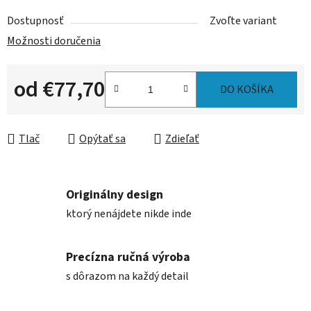
Dostupnosť
Zvoľte variant
Možnosti doručenia
od
€77,70
DO KOŠÍKA
Jednotková cena:
Tlač
Opýtať sa
Zdieľať
Originálny design
ktorý nenájdete nikde inde
Precízna ručná výroba
s dôrazom na každý detail