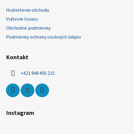
ä
Hodnotenie obchodu
t
Vrátenie tovaru
i
Obchodné podmienky
e
Podmienky ochrany osobných údajov
Kontakt
+421 948 405 215
Instagram