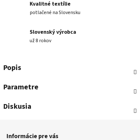
Kvalitné textílie
potlačené na Slovensku
Slovenský výrobca
už 8 rokov
Popis
Parametre
Diskusia
Z
á
Informácie pre vás
p