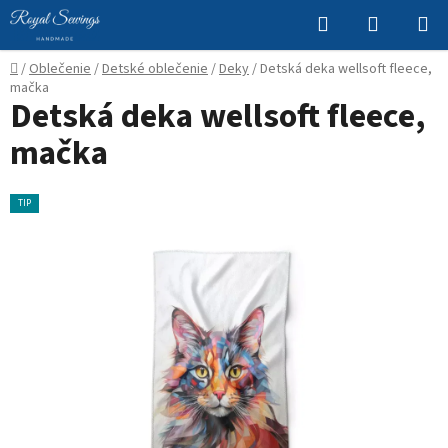
Prejsť
Hľadať
NÁKUP
na
KOŠÍK
obsah
Domov
/
Oblečenie
/
Detské oblečenie
/
Deky
/
Detská deka wellsoft fleece,
mačka
Detská deka wellsoft fleece,
mačka
TIP