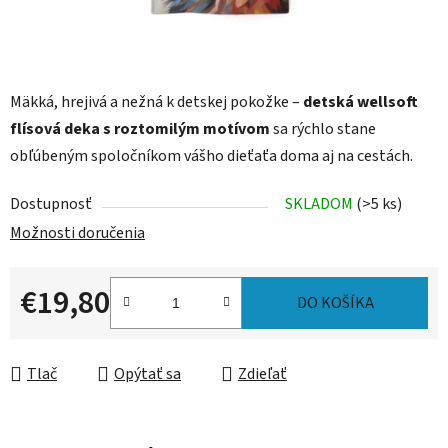
Mäkká, hrejivá a nežná k detskej pokožke –
detská wellsoft
flísová deka s roztomilým motívom
sa rýchlo stane
obľúbeným spoločníkom vášho dieťaťa doma aj na cestách.
Dostupnosť
SKLADOM
(>5 ks)
Možnosti doručenia
€19,80
DO KOŠÍKA
Jednotková cena:
Tlač
Opýtať sa
Zdieľať