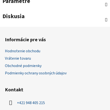
Parametre
Diskusia
Z
á
Informácie pre vás
p
ä
Hodnotenie obchodu
t
Vrátenie tovaru
i
Obchodné podmienky
e
Podmienky ochrany osobných údajov
Kontakt
+421 948 405 215