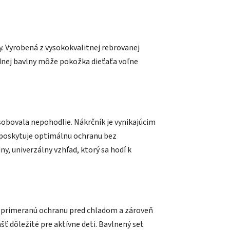
. Vyrobená z vysokokvalitnej rebrovanej
dnej bavlny môže pokožka dieťaťa voľne
ôsobovala nepohodlie. Nákrčník je vynikajúcim
a poskytuje optimálnu ochranu bez
, univerzálny vzhľad, ktorý sa hodí k
je primeranú ochranu pred chladom a zároveň
ť dôležité pre aktívne deti. Bavlnený set