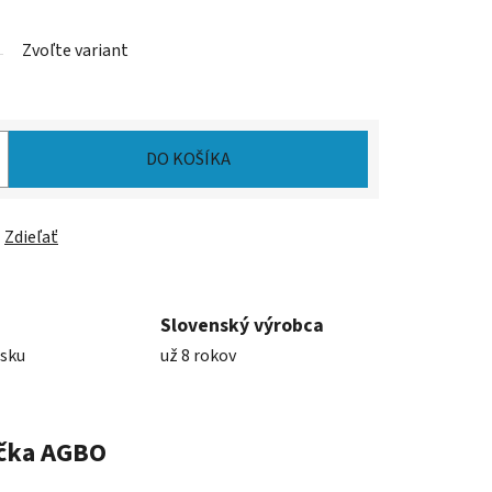
Zvoľte variant
DO KOŠÍKA
Zdieľať
Slovenský výrobca
nsku
už 8 rokov
čka
AGBO