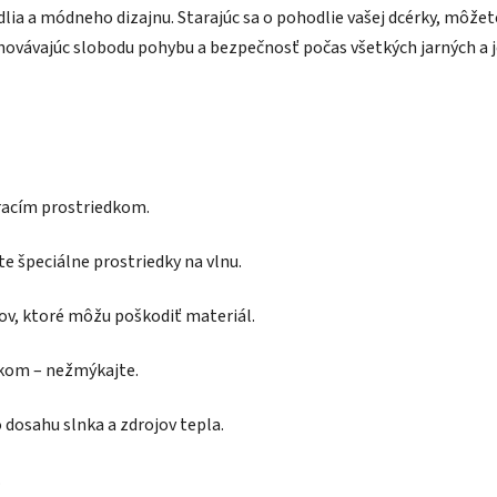
ia a módneho dizajnu. Starajúc sa o pohodlie vašej dcérky, môžete 
vávajúc slobodu pohybu a bezpečnosť počas všetkých jarných a j
pracím prostriedkom.
te špeciálne prostriedky na vlnu.
kov, ktoré môžu poškodiť materiál.
ákom – nežmýkajte.
dosahu slnka a zdrojov tepla.
.