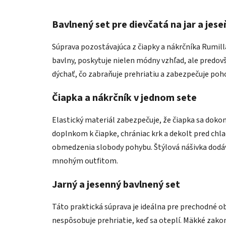
Bavlnený set pre dievčatá na jar a jese
Súprava pozostávajúca z čiapky a nákrčníka Rumill
bavlny, poskytuje nielen módny vzhľad, ale predo
dýchať, čo zabraňuje prehriatiu a zabezpečuje pohod
Čiapka a nákrčník v jednom sete
Elastický materiál zabezpečuje, že čiapka sa dokon
doplnkom k čiapke, chrániac krk a dekolt pred ch
obmedzenia slobody pohybu. Štýlová nášivka dodáva
mnohým outfitom.
Jarný a jesenný bavlnený set
Táto praktická súprava je ideálna pre prechodné o
nespôsobuje prehriatie, keď sa oteplí. Mäkké zakon