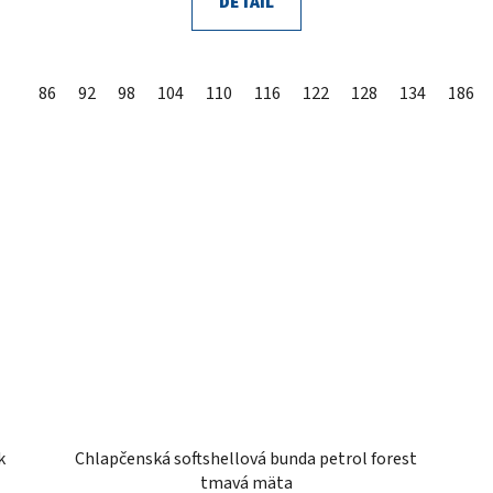
DETAIL
86
92
98
104
110
116
122
128
134
140
86
k
Chlapčenská softshellová bunda petrol forest
tmavá mäta