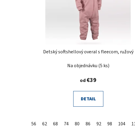
Detský softshellový overal s fleecom, ružový
Na objednávku
(5 ks)
€39
od
DETAIL
56
62
68
74
80
86
92
98
104
1