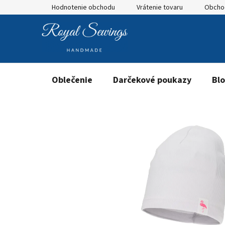
Prejsť
Hodnotenie obchodu
Vrátenie tovaru
Obcho
na
obsah
Oblečenie
Darčekové poukazy
Bl