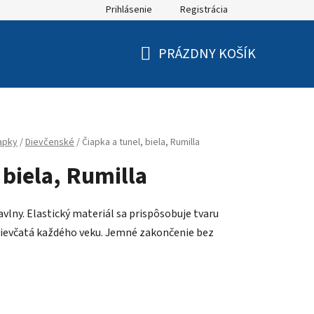
Prihlásenie
Registrácia
PRÁZDNY KOŠÍK
NÁKUPNÝ
KOŠÍK
apky
/
Dievčenské
/
Čiapka a tunel, biela, Rumilla
 biela, Rumilla
vlny. Elastický materiál sa prispôsobuje tvaru
e dievčatá každého veku. Jemné zakončenie bez