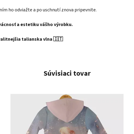
ním ho odviažte a po uschnutí znova pripevnite.
rvácnosť a estetiku vášho výrobku.
litnejšia talianska vlna 🇮🇹
Súvisiaci tovar