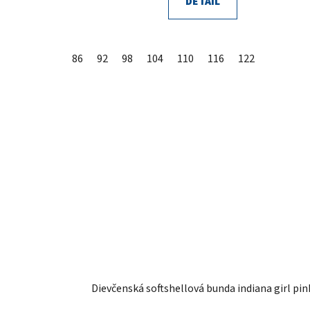
DETAIL
86
92
98
104
110
116
122
Dievčenská softshellová bunda indiana girl pin