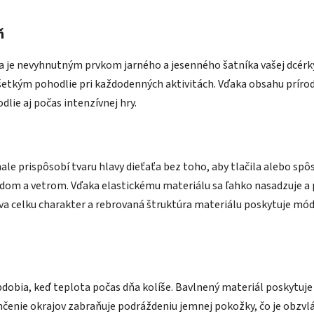
ň
a je nevyhnutným prvkom jarného a jesenného šatníka vašej dcérky
všetkým pohodlie pri každodenných aktivitách. Vďaka obsahu príro
lie aj počas intenzívnej hry.
ale prispôsobí tvaru hlavy dieťaťa bez toho, aby tlačila alebo sp
ladom a vetrom. Vďaka elastickému materiálu sa ľahko nasadzuje 
 celku charakter a rebrovaná štruktúra materiálu poskytuje módny
bdobia, keď teplota počas dňa kolíše. Bavlnený materiál poskytu
čenie okrajov zabraňuje podráždeniu jemnej pokožky, čo je obzvláš