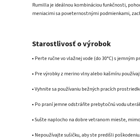
Rumilla je ideálnou kombináciou funkčnosti, pohodl
meniacimi sa poveternostnými podmienkami, zacho
Starostlivosť o výrobok
▪️ Perte ručne vo vlažnej vode (do 30°C) s jemným 
▪️ Pre výrobky z merino vlny alebo kašmíru používaj
▪️ Vyhnite sa používaniu bežných pracích prostried
▪️ Po praní jemne odstráňte prebytočnú vodu uter
▪️ Sušte naplocho na dobre vetranom mieste, mimo 
▪️ Nepoužívajte sušičku, aby ste predišli poškodeniu