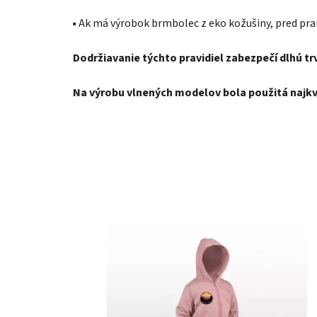
▪️ Ak má výrobok brmbolec z eko kožušiny, pred pra
Dodržiavanie týchto pravidiel zabezpečí dlhú t
Na výrobu vlnených modelov bola použitá najkva