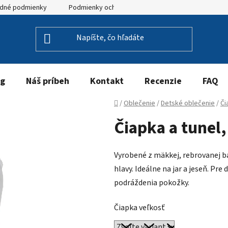
dné podmienky
Podmienky ochrany osobných údajov
og
Náš príbeh
Kontakt
Recenzie
FAQ
Domov
/
Oblečenie
/
Detské oblečenie
/
Či
Čiapka a tunel,
Vyrobené z mäkkej, rebrovanej ba
hlavy. Ideálne na jar a jeseň. Pr
podráždenia pokožky.
Čiapka veľkosť