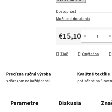
Dostupnosť
Možnosti doručenia
€15,10
Jednotková cena:
Tlač
Opýtať sa
Precízna ručná výroba
Kvalitné textílie
s dôrazom na každý detail
potlačené na Slove
Parametre
Diskusia
Zna