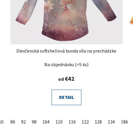
Dievčenská softshellová bunda víla na prechádzke
Na objednávku
(>5 ks)
€42
od
DETAIL
10
86
92
98
104
110
116
122
128
134
140
86