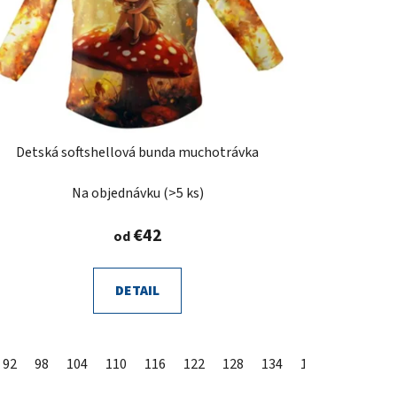
Detská softshellová bunda muchotrávka
Na objednávku
(>5 ks)
€42
od
DETAIL
92
98
104
110
116
122
128
134
140