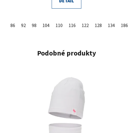
DETAIL
86
92
98
104
110
116
122
128
134
140
86
Podobné produkty