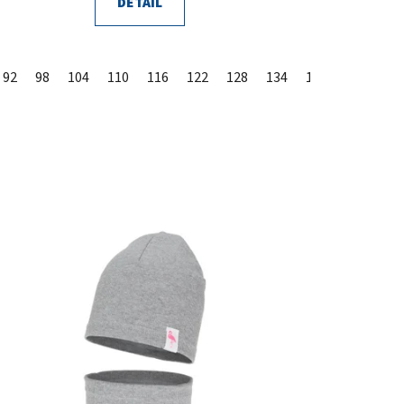
DETAIL
92
98
104
110
116
122
128
134
140
146
15