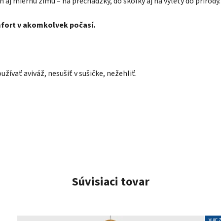
seň aj miernu zimu – na prechádzky, do škôlky aj na výlety do prírody.
mfort v akomkoľvek počasí.
užívať aviváž, nesušiť v sušičke
, nežehliť.
Súvisiaci tovar
VIAC 