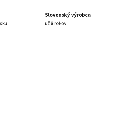
Slovenský výrobca
nsku
už 8 rokov