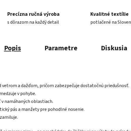
Precízna ručná výroba
Kvalitné textílie
s dôrazom na každý detail
potlačené na Slove
Popis
Parametre
Diskusia
d vetrom a dažďom, pričom zabezpečuje dostatočnú priedušnosť.
bmedzuje v pohybe.
ť v namáhaných oblastiach.
stický pás a manžety pre pohodlné nosenie.
 zamiluje.