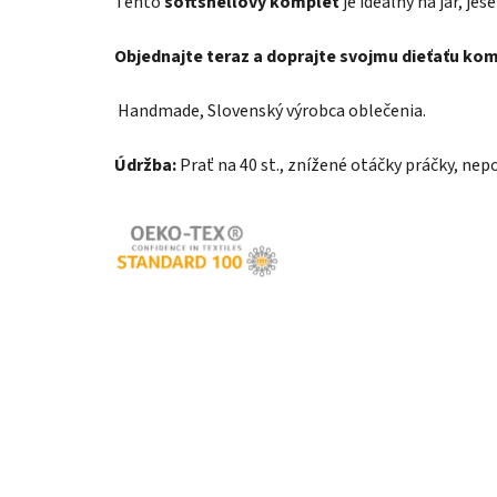
Tento
softshellový komplet
je ideálny na jar, je
Objednajte teraz a doprajte svojmu dieťaťu ko
Handmade, Slovenský výrobca oblečenia.
Údržba:
Prať na 40 st., znížené otáčky práčky, nepo