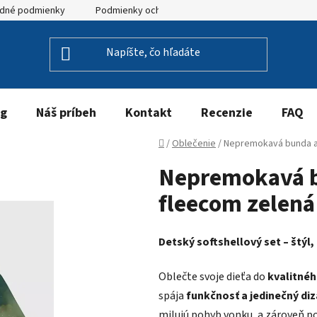
dné podmienky
Podmienky ochrany osobných údajov
og
Náš príbeh
Kontakt
Recenzie
FAQ
Domov
/
Oblečenie
/
Nepremokavá bunda a 
Nepremokavá b
fleecom zelená 
Detský softshellový set – štýl
Oblečte svoje dieťa do
kvalitnéh
spája
funkčnosť a jedinečný diz
milujú pohyb vonku, a zároveň p