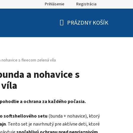
Prihlásenie
Registrácia
PRÁZDNY KOŠÍK
NÁKUPNÝ
KOŠÍK
nohavice s fleecom zelená víla
unda a nohavice s
víla
, pohodlie a ochrana za každého počasia.
o softshellového setu
(bunda + nohavice), ktorý
ajn
. Tento set je navrhnutý pre aktívne deti, ktoré
oskytuje
spoľahlivú ochranu pred nepriaznivým