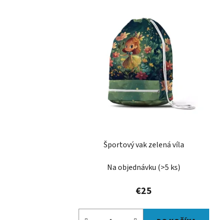
Športový vak zelená víla
Na objednávku
(>5 ks)
€25