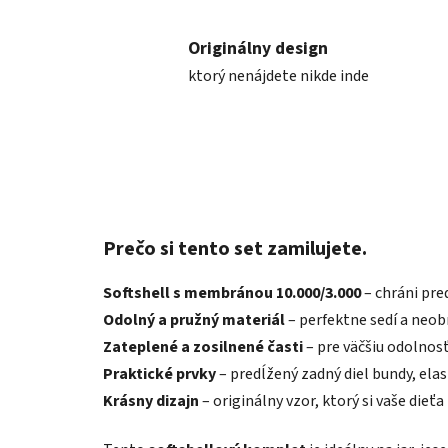
Originálny design
ktorý nenájdete nikde inde
Prečo si tento set zamilujete.
Softshell s membránou 10.000/3.000
– chráni pre
Odolný a pružný materiál
– perfektne sedí a neo
Zateplené a zosilnené časti
– pre väčšiu odolnos
Praktické prvky
– predĺžený zadný diel bundy, ela
Krásny dizajn
– originálny vzor, ktorý si vaše dieťa