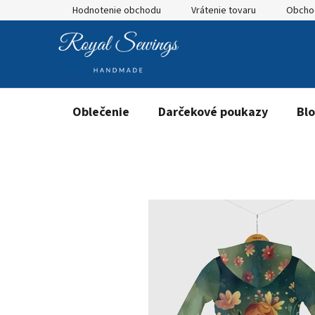
Prejsť
Hodnotenie obchodu
Vrátenie tovaru
Obcho
na
obsah
Oblečenie
Darčekové poukazy
Bl