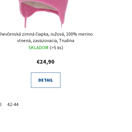
Dievčenská zimná čiapka, ružová, 100% merino
vlnená, zaväzovacia, Trudina
SKLADOM
(>5 ks)
€24,90
DETAIL
0
42-44