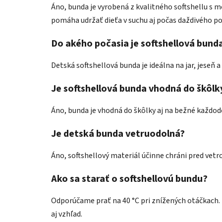
Áno, bunda je vyrobená z kvalitného softshellu s 
pomáha udržať dieťa v suchu aj počas daždivého po
Do akého počasia je softshellová bund
Detská softshellová bunda je ideálna na jar, jeseň a
Je softshellová bunda vhodná do škôlk
Áno, bunda je vhodná do škôlky aj na bežné každod
Je detská bunda vetruodolná?
Áno, softshellový materiál účinne chráni pred vet
Ako sa starať o softshellovú bundu?
Odporúčame prať na 40 °C pri znížených otáčkach. 
aj vzhľad.