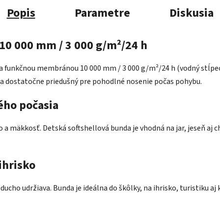
Popis
Parametre
Diskusia
10 000 mm / 3 000 g/m²/24 h
m a funkčnou membránou 10 000 mm / 3 000 g/m²/24 h (vodný stĺpec
va dostatočne priedušný pre pohodlné nosenie počas pohybu.
ého počasia
a mäkkosť. Detská softshellová bunda je vhodná na jar, jeseň aj chl
ihrisko
noducho udržiava. Bunda je ideálna do škôlky, na ihrisko, turistiku 