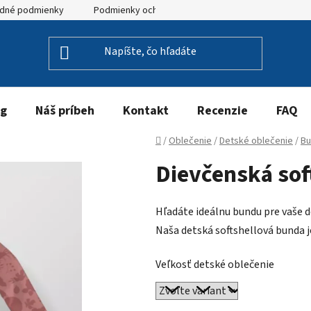
dné podmienky
Podmienky ochrany osobných údajov
og
Náš príbeh
Kontakt
Recenzie
FAQ
Domov
/
Oblečenie
/
Detské oblečenie
/
Bu
Dievčenská sof
Hľadáte ideálnu bundu pre vaše de
Naša detská softshellová bunda 
Veľkosť detské oblečenie