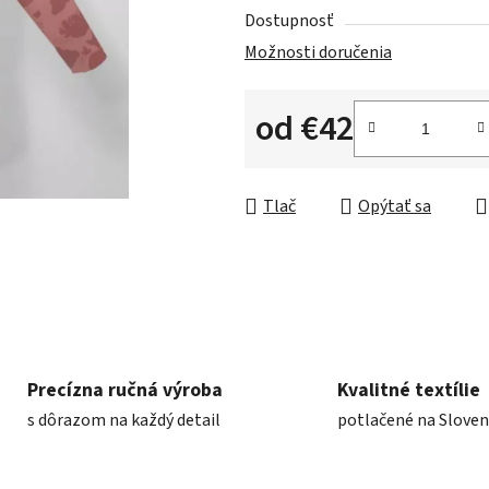
Dostupnosť
Možnosti doručenia
od
€42
Jednotková cena:
Tlač
Opýtať sa
Precízna ručná výroba
Kvalitné textílie
s dôrazom na každý detail
potlačené na Slove