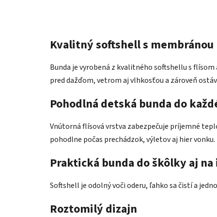
Kvalitný softshell s membránou 
Bunda je vyrobená z kvalitného softshellu s flíso
pred dažďom, vetrom aj vlhkosťou a zároveň ostá
Pohodlná detská bunda do každ
Vnútorná flísová vrstva zabezpečuje príjemné teplo 
pohodlne počas prechádzok, výletov aj hier vonku.
Praktická bunda do škôlky aj na 
Softshell je odolný voči oderu, ľahko sa čistí a jed
Roztomilý dizajn