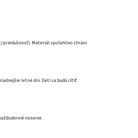
/priedušnosť). Materiál spoľahlivo chráni
adnejšie letné dni. Deti sa budú cítiť
aj každodenné nosenie.