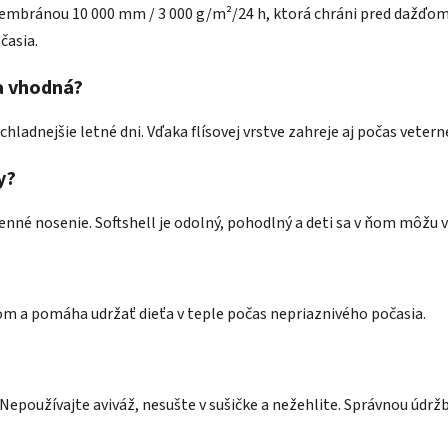
membránou 10 000 mm / 3 000 g/m²/24 h, ktorá chráni pred dažďom
časia.
a vhodná?
 chladnejšie letné dni. Vďaka flísovej vrstve zahreje aj počas vete
y?
enné nosenie. Softshell je odolný, pohodlný a deti sa v ňom môžu 
rom a pomáha udržať dieťa v teple počas nepriaznivého počasia.
Nepoužívajte aviváž, nesušte v sušičke a nežehlite. Správnou údrž