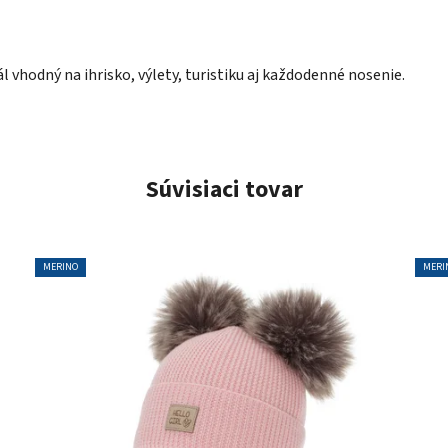
l vhodný na ihrisko, výlety, turistiku aj každodenné nosenie.
Súvisiaci tovar
MERINO
MERI