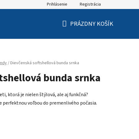
Prihlásenie
Registrácia
PRÁZDNY KOŠÍK
NÁKUPNÝ
KOŠÍK
ndy
/
Dievčenská softshellová bunda srnka
tshellová bunda srnka
ti, ktorá je nielen štýlová, ale aj funkčná?
je perfektnou voľbou do premenlivého počasia.