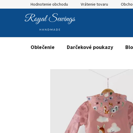
Prejsť
Hodnotenie obchodu
Vrátenie tovaru
Obcho
na
obsah
Oblečenie
Darčekové poukazy
Bl