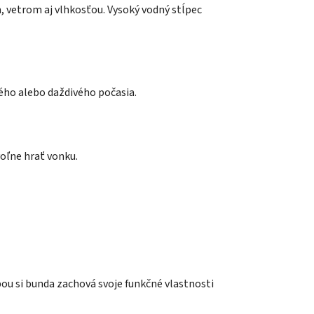
, vetrom aj vlhkosťou. Vysoký vodný stĺpec
rného alebo daždivého počasia.
voľne hrať vonku.
bou si bunda zachová svoje funkčné vlastnosti