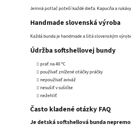
Jemná potlač poteší každé dieťa. Kapucňa a rukávy
Handmade slovenská výroba
Každá bunda je handmade a šitá slovenským výrobc
Údržba softshellovej bundy
prať na 40 °C
používať znížené otáčky práčky
nepoužívať aviváž
nesušiť v sušičke
nežehliť
Často kladené otázky FAQ
Je detská softshellová bunda neprem