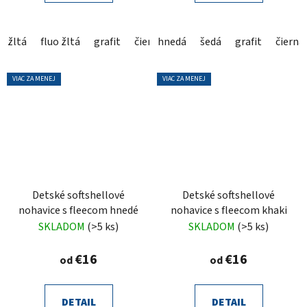
žltá
fluo žltá
grafit
čierna
hnedá
šedá
grafit
čierna
VIAC ZA MENEJ
VIAC ZA MENEJ
Detské softshellové
Detské softshellové
nohavice s fleecom hnedé
nohavice s fleecom khaki
SKLADOM
(>5 ks)
SKLADOM
(>5 ks)
€16
€16
od
od
DETAIL
DETAIL