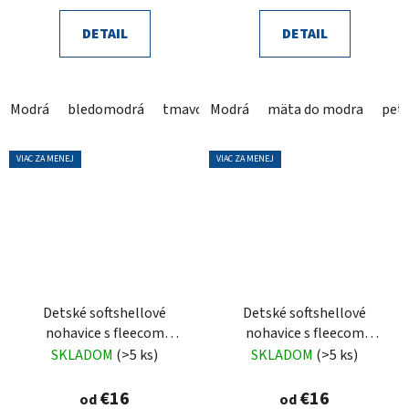
DETAIL
DETAIL
Modrá
bledomodrá
tmavomodrá
Modrá
hnedá
mäta do modra
šedá
grafit
petr
VIAC ZA MENEJ
VIAC ZA MENEJ
Detské softshellové
Detské softshellové
nohavice s fleecom
nohavice s fleecom
ružové
slivkové
SKLADOM
(>5 ks)
SKLADOM
(>5 ks)
€16
€16
od
od