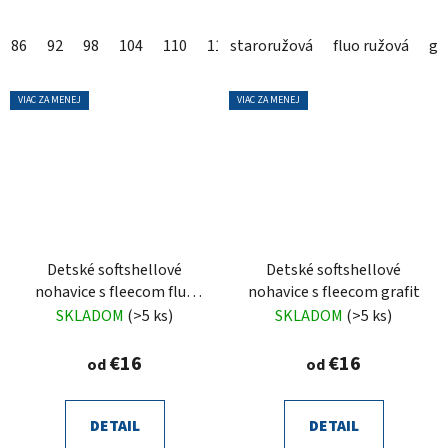
86
92
98
104
110
116
staroružová
122
128
fluo ružová
134
140
gr
VIAC ZA MENEJ
VIAC ZA MENEJ
Detské softshellové
Detské softshellové
nohavice s fleecom fluo
nohavice s fleecom grafit
žlté
SKLADOM
(>5 ks)
SKLADOM
(>5 ks)
€16
€16
od
od
DETAIL
DETAIL