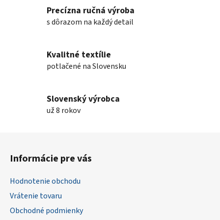
c
i
Precízna ručná výroba
e
s dôrazom na každý detail
p
r
v
Kvalitné textílie
k
potlačené na Slovensku
y
v
ý
Slovenský výrobca
p
už 8 rokov
i
s
Z
u
á
Informácie pre vás
p
ä
Hodnotenie obchodu
t
Vrátenie tovaru
i
Obchodné podmienky
e