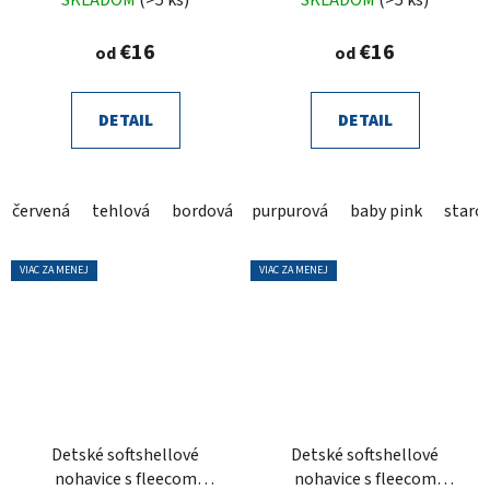
€16
€16
od
od
DETAIL
DETAIL
červená
tehlová
bordová
purpurová
khaki
hnedá
baby pink
grafit
staro
čiern
VIAC ZA MENEJ
VIAC ZA MENEJ
Detské softshellové
Detské softshellové
nohavice s fleecom
nohavice s fleecom