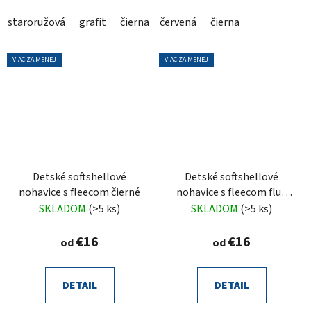
staroružová
grafit
čierna
červená
Cyklamen
čierna
VIAC ZA MENEJ
VIAC ZA MENEJ
Detské softshellové
Detské softshellové
nohavice s fleecom čierné
nohavice s fleecom fluo
ružové
SKLADOM
(>5 ks)
SKLADOM
(>5 ks)
€16
€16
od
od
DETAIL
DETAIL