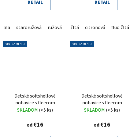
DETAIL
DETAIL
lila
staroružová
ružová
grafit
žltá
citronová
čierna
fluo žltá
VIAC ZA MENEJ
VIAC ZA MENEJ
Detské softshellové
Detské softshellové
nohavice s fleecom
nohavice s fleecom
mätové
modré
SKLADOM
(>5 ks)
SKLADOM
(>5 ks)
€16
€16
od
od