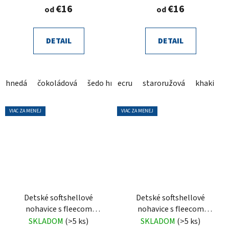
€16
€16
od
od
DETAIL
DETAIL
hnedá
čokoládová
šedo hnedá
ecru
šedá
staroružová
stracciatella
khaki
ble
v
VIAC ZA MENEJ
VIAC ZA MENEJ
Detské softshellové
Detské softshellové
nohavice s fleecom
nohavice s fleecom
škoricové
tehlové
SKLADOM
(>5 ks)
SKLADOM
(>5 ks)