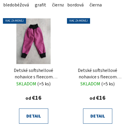
bledobéžová
grafit
čierna
bordová
čierna
VIAC ZA MENEJ
VIAC ZA MENEJ
Detské softshellové
Detské softshellové
nohavice s fleecom
nohavice s fleecom
cyklámenové
červené
SKLADOM
(>5 ks)
SKLADOM
(>5 ks)
€16
€16
od
od
DETAIL
DETAIL