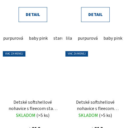
DETAIL
DETAIL
purpurová
baby pink
staroružová
lila
purpurová
tmavá staroružová
baby pink
f
VIAC ZA MENEJ
VIAC ZA MENEJ
Detské softshellové
Detské softshellové
nohavice s fleecom staro
nohavice s fleecom
ružové
svetlo ružové
SKLADOM
(>5 ks)
SKLADOM
(>5 ks)