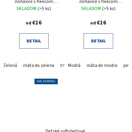
nohavice s fleecom
nohavice s fleecom
trávové
tyrkysové
SKLADOM
(>5 ks)
SKLADOM
(>5 ks)
€16
€16
od
od
DETAIL
DETAIL
Zelená
mäta do zelena
tmavomodrá
Modrá
mäta do modra
pastelová zelená
petr
VIAC ZA MENEJ
Detské softshellové