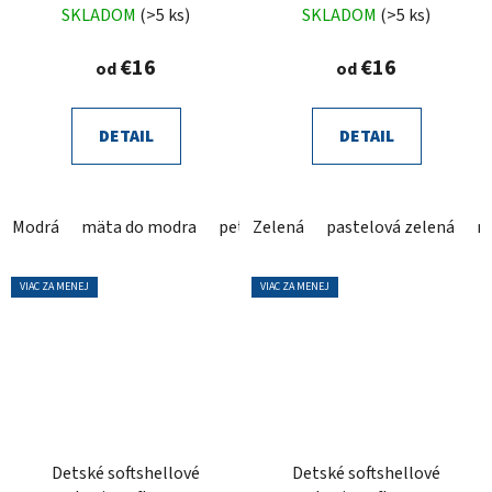
tmavomodré
tmavozelené
SKLADOM
(>5 ks)
SKLADOM
(>5 ks)
€16
€16
od
od
DETAIL
DETAIL
Modrá
mäta do modra
petrolej
Zelená
smaragd
pastelová zelená
tyrkys
aqu
m
VIAC ZA MENEJ
VIAC ZA MENEJ
Detské softshellové
Detské softshellové