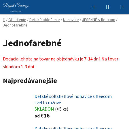
Prejsť
Hľadať
NÁKUP
na
KOŠÍK
obsah
Domov
/
Oblečenie
/
Detské oblečenie
/
Nohavice
/
JESENNÉ s fleecom
/
Jednofarebné
Jednofarebné
Dodacia lehota na tovar na objednávku je 7-14 dní. Na tovar
skladom 1-3 dni.
Najpredávanejšie
Detské softshellové nohavice s fleecom
svetlo ružové
SKLADOM
(>5 ks)
€16
od
Detské softshellové nohavice s fleecom