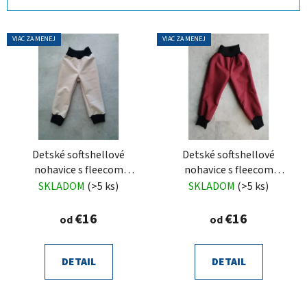
n
i
V
e
VIAC ZA MENEJ
VIAC ZA MENEJ
ý
p
p
r
i
o
s
d
p
u
r
k
o
Detské softshellové
Detské softshellové
t
nohavice s fleecom
nohavice s fleecom
d
o
béžové
bordové
SKLADOM
(>5 ks)
SKLADOM
(>5 ks)
u
v
k
€16
€16
od
od
t
o
v
DETAIL
DETAIL