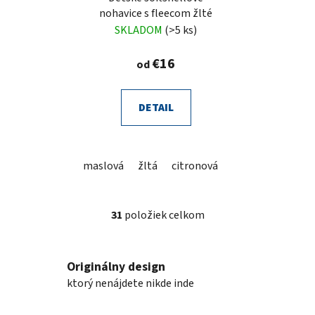
nohavice s fleecom žlté
SKLADOM
(>5 ks)
€16
od
DETAIL
maslová
žltá
citronová
fluo žltá
peach
31
položiek celkom
O
v
l
Originálny design
á
d
ktorý nenájdete nikde inde
a