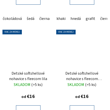
čokoládová
šedá
čierna
khaki
hnedá
grafit
čiern
VIAC ZA MENEJ
VIAC ZA MENEJ
Detské softshellové
Detské softshellové
nohavice s fleecom lila
nohavice s fleecom
limetkové
SKLADOM
(>5 ks)
SKLADOM
(>5 ks)
€16
€16
od
od