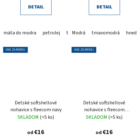
DETAIL
DETAIL
mäta do modra
petrolej
tmavomodrá
Modrá
tmavomodrá
tmavozelená
hnedá
h
VIAC ZA MENEJ
VIAC ZA MENEJ
Detské softshellové
Detské softshellové
nohavice s fleecom navy
nohavice s fleecom
petrolejové
SKLADOM
(>5 ks)
SKLADOM
(>5 ks)
€16
€16
od
od