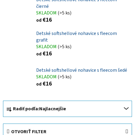
čierné
SKLADOM
(>5 ks)
€16
od
Detské softshellové nohavice s fleecom
grafit
SKLADOM
(>5 ks)
€16
od
Detské softshellové nohavice s fleecom šedé
SKLADOM
(>5 ks)
€16
od
R
Radiť podľa:
Najlacnejšie
a
d
e
OTVORIŤ FILTER