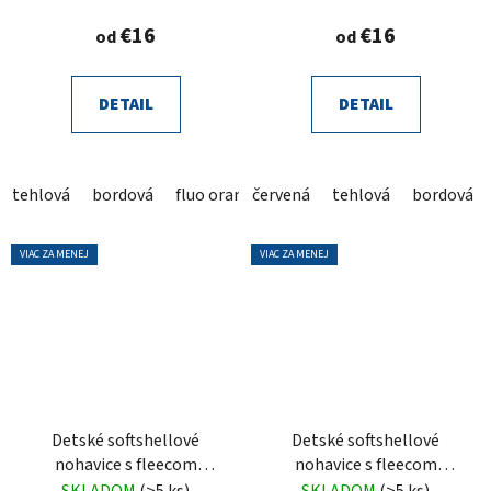
€16
€16
od
od
DETAIL
DETAIL
tehlová
bordová
fluo oranžová
červená
hnedá
tehlová
grafit
bordová
čierna
VIAC ZA MENEJ
VIAC ZA MENEJ
Detské softshellové
Detské softshellové
nohavice s fleecom
nohavice s fleecom
tekvicové
tmavé staroružové
SKLADOM
(>5 ks)
SKLADOM
(>5 ks)