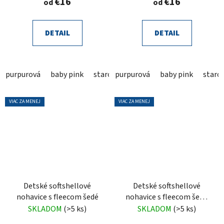
€16
€16
od
od
DETAIL
DETAIL
purpurová
baby pink
staroružová
purpurová
fluo ružová
baby pink
ružová
staro
VIAC ZA MENEJ
VIAC ZA MENEJ
Detské softshellové
Detské softshellové
nohavice s fleecom šedé
nohavice s fleecom šedo
hnedé
SKLADOM
(>5 ks)
SKLADOM
(>5 ks)