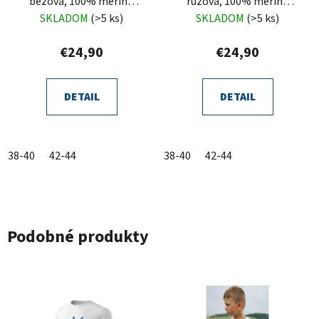
bežová, 100% merino
ružová, 100% merino
vlnená, zaväzovacia,
vlnená, zaväzovacia,
SKLADOM
(>5 ks)
SKLADOM
(>5 ks)
Trudina
Trudina
€24,90
€24,90
DETAIL
DETAIL
38-40
42-44
38-40
42-44
Podobné produkty