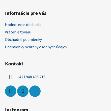
Z
á
Informácie pre vás
p
ä
Hodnotenie obchodu
t
Vrátenie tovaru
i
Obchodné podmienky
e
Podmienky ochrany osobných údajov
Kontakt
+421 948 405 215
Instagram