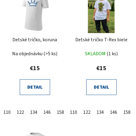
Detské tričko, koruna
Detské tričko T-Rex biele
Na objednávku
(>5 ks)
SKLADOM
(1 ks)
€15
€15
DETAIL
DETAIL
110
122
134
146
158
110
122
134
146
158