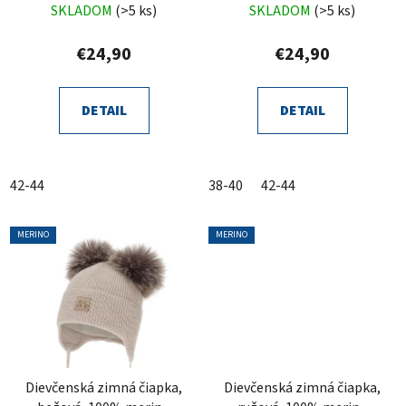
vlnená, zaväzovacia,
vlnená, zaväzovacia,
SKLADOM
(>5 ks)
SKLADOM
(>5 ks)
Trudina
Trudina
€24,90
€24,90
DETAIL
DETAIL
42-44
38-40
42-44
MERINO
MERINO
Dievčenská zimná čiapka,
Dievčenská zimná čiapka,