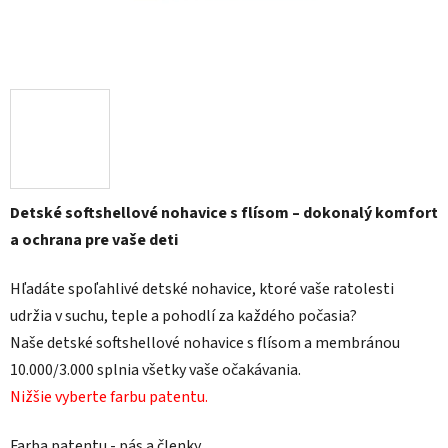
Detské softshellové nohavice s flísom – dokonalý komfort
a ochrana pre vaše deti
Hľadáte spoľahlivé detské nohavice, ktoré vaše ratolesti
udržia v suchu, teple a pohodlí za každého počasia?
Naše detské softshellové nohavice s flísom a membránou
10.000/3.000 splnia všetky vaše očakávania.
Nižšie vyberte farbu patentu.
Farba patentu - pás a členky