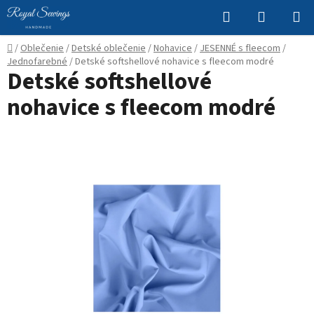
Prejsť
Hľadať
NÁKUP
na
KOŠÍK
obsah
Domov
/
Oblečenie
/
Detské oblečenie
/
Nohavice
/
JESENNÉ s fleecom
/
Jednofarebné
/
Detské softshellové nohavice s fleecom modré
Detské softshellové
nohavice s fleecom modré