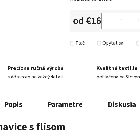
od
€16
Jednotková cena:
Tlač
Opýtať sa
Precízna ručná výroba
Kvalitné textílie
s dôrazom na každý detail
potlačené na Slove
Popis
Parametre
Diskusia
avice s flísom