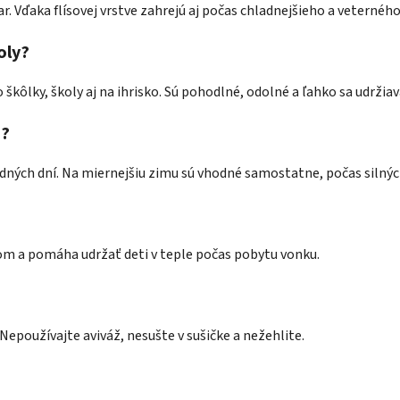
ar. Vďaka flísovej vrstve zahrejú aj počas chladnejšieho a veterného
oly?
kôlky, školy aj na ihrisko. Sú pohodlné, odolné a ľahko sa udržiav
e?
ladných dní. Na miernejšiu zimu sú vhodné samostatne, počas siln
rom a pomáha udržať deti v teple počas pobytu vonku.
epoužívajte aviváž, nesušte v sušičke a nežehlite.