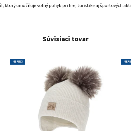
l, ktorý umožňuje voľný pohyb pri hre, turistike aj športových akti
Súvisiaci tovar
MERINO
MERI