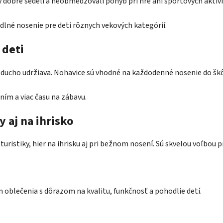
 dobre sedeli a neobmedzovali pohyb pri hre ani športových aktivi
dlné nosenie pre deti rôznych vekových kategórií.
 deti
dnoducho udržiava. Nohavice sú vhodné na každodenné nosenie do škôl
ním a viac času na zábavu.
y aj na ihrisko
uristiky, hier na ihrisku aj pri bežnom nosení. Sú skvelou voľbou 
oblečenia s dôrazom na kvalitu, funkčnosť a pohodlie detí.