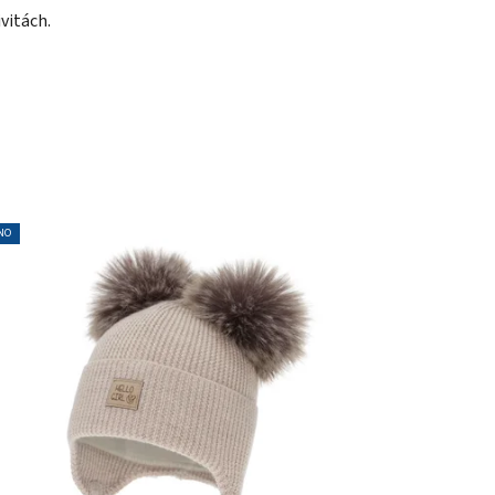
vitách.
NO