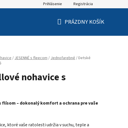
Prihlásenie
Registrácia
PRÁZDNY KOŠÍK
NÁKUPNÝ
KOŠÍK
havice
/
JESENNÉ s fleecom
/
Jednofarebné
/
Detské
é
llové nohavice s
s flísom – dokonalý komfort a ochrana pre vaše
e, ktoré vaše ratolesti udržia v suchu, teple a