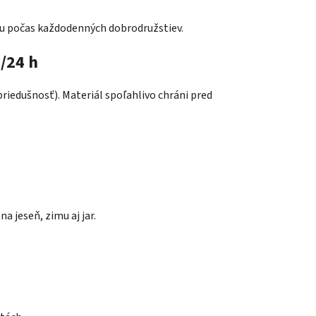
ybu počas každodenných dobrodružstiev.
/24 h
iedušnosť). Materiál spoľahlivo chráni pred
a jeseň, zimu aj jar.