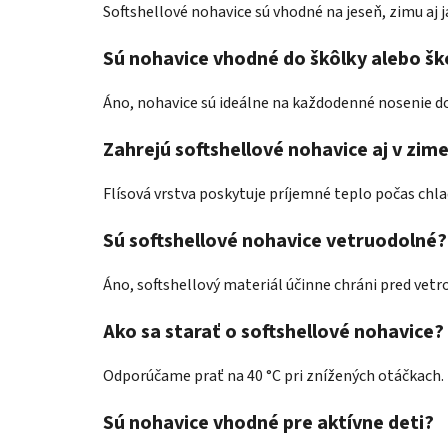
Softshellové nohavice sú vhodné na jeseň, zimu aj j
Sú nohavice vhodné do škôlky alebo šk
Áno, nohavice sú ideálne na každodenné nosenie do š
Zahrejú softshellové nohavice aj v zim
Flísová vrstva poskytuje príjemné teplo počas ch
Sú softshellové nohavice vetruodolné?
Áno, softshellový materiál účinne chráni pred vet
Ako sa starať o softshellové nohavice?
Odporúčame prať na 40 °C pri znížených otáčkach. N
Sú nohavice vhodné pre aktívne deti?