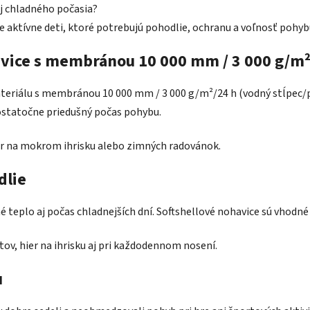
aj chladného počasia?
e aktívne deti, ktoré potrebujú pohodlie, ochranu a voľnosť poh
vice s membránou 10 000 mm / 3 000 g/m²
teriálu s membránou 10 000 mm / 3 000 g/m²/24 h (vodný stĺpec/pr
ostatočne priedušný počas pohybu.
hier na mokrom ihrisku alebo zimných radovánok.
dlie
teplo aj počas chladnejších dní. Softshellové nohavice sú vhodné n
tov, hier na ihrisku aj pri každodennom nosení.
u