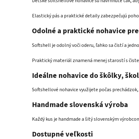
Detské softshellové nohavice sú navrhnuté tak, aby
Elastický pás a praktické detaily zabezpečujú poho
Odolné a praktické nohavice pre
Softshell je odolný voči oderu, ľahko sa čistí a je
Praktický materiál znamená menej starostí s čiste
Ideálne nohavice do škôlky, škol
Softshellové nohavice využijete počas prechádzok, t
Handmade slovenská výroba
Každý kus je handmade a šitý slovenským výrobcom 
Dostupné veľkosti