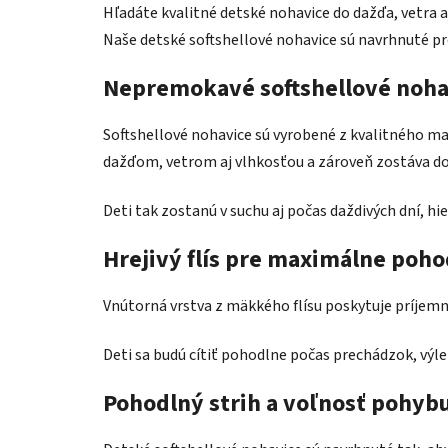
Hľadáte kvalitné detské nohavice do dažďa, vetra 
Naše detské softshellové nohavice sú navrhnuté pr
Nepremokavé softshellové noha
Softshellové nohavice sú vyrobené z kvalitného ma
dažďom, vetrom aj vlhkosťou a zároveň zostáva d
Deti tak zostanú v suchu aj počas daždivých dní, 
Hrejivý flís pre maximálne poho
Vnútorná vrstva z mäkkého flísu poskytuje príjemné 
Deti sa budú cítiť pohodlne počas prechádzok, výle
Pohodlný strih a voľnosť pohyb