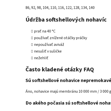
86, 92, 98, 104, 110, 116, 122, 128, 134, 140
Údržba softshellových nohavíc
prať na 40 °C
používať znížené otáčky práčky
nepoužívať aviváž
nesušiť v sušičke
nežehliť
Často kladené otázky FAQ
Sú softshellové nohavice nepremokav
Áno, nohavice majú membránu 10 000 mm / 3 000 g
Do akého počasia sú softshellové noh