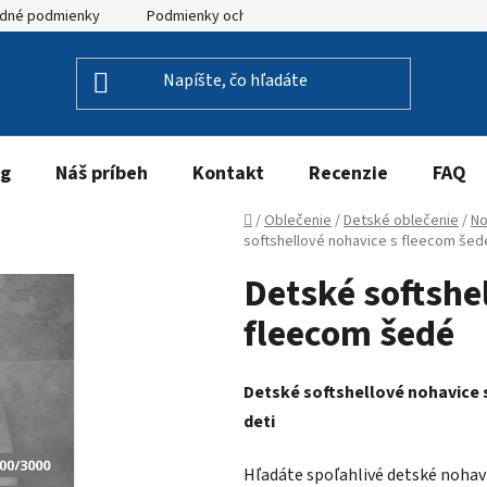
dné podmienky
Podmienky ochrany osobných údajov
og
Náš príbeh
Kontakt
Recenzie
FAQ
Domov
/
Oblečenie
/
Detské oblečenie
/
No
softshellové nohavice s fleecom šed
Detské softshe
fleecom šedé
Detské softshellové nohavice 
deti
Hľadáte spoľahlivé detské nohavic