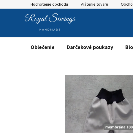
Prejsť
Hodnotenie obchodu
Vrátenie tovaru
Obcho
na
obsah
Oblečenie
Darčekové poukazy
Bl