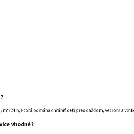
é?
/m²/24 h, ktorá pomáha chrániť deti pred dažďom, vetrom a vlhk
avice vhodné?