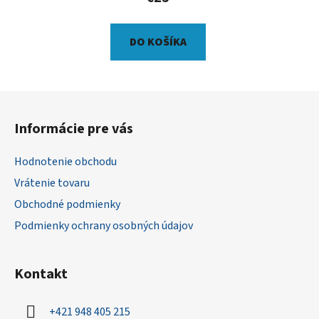
DO KOŠÍKA
Z
á
Informácie pre vás
p
ä
Hodnotenie obchodu
t
Vrátenie tovaru
i
Obchodné podmienky
e
Podmienky ochrany osobných údajov
Kontakt
+421 948 405 215