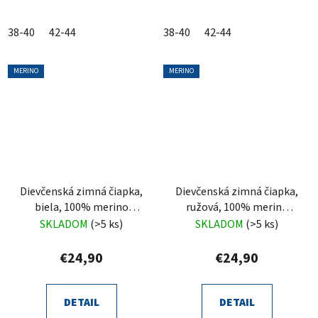
38-40
42-44
38-40
42-44
MERINO
MERINO
Dievčenská zimná čiapka,
Dievčenská zimná čiapka,
biela, 100% merino
ružová, 100% merino
vlnená, zaväzovacia,
vlnená, zaväzovacia,
SKLADOM
(>5 ks)
SKLADOM
(>5 ks)
Trudina
Trudina
€24,90
€24,90
DETAIL
DETAIL