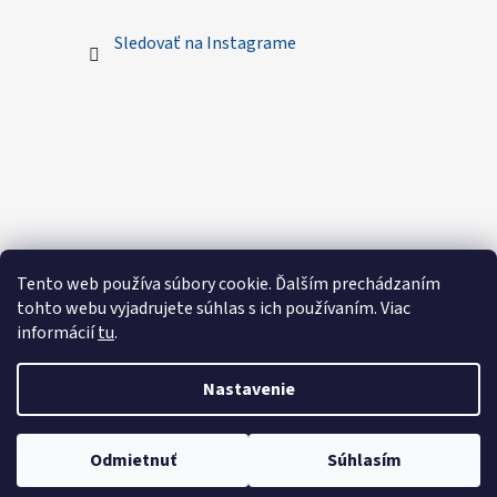
Sledovať na Instagrame
Tento web používa súbory cookie. Ďalším prechádzaním
tohto webu vyjadrujete súhlas s ich používaním. Viac
informácií
tu
.
Nastavenie
Vytvoril Shoptet
Odmietnuť
Súhlasím
Copyright 2026
Royal Sewings - Handmade oblečenie
.
Všetky práva vyhradené.