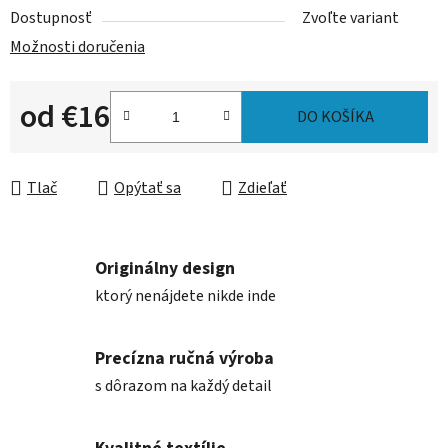
Dostupnosť
Zvoľte variant
Možnosti doručenia
od
€16
DO KOŠÍKA
Jednotková cena:
Tlač
Opýtať sa
Zdieľať
Originálny design
ktorý nenájdete nikde inde
Precízna ručná výroba
s dôrazom na každý detail