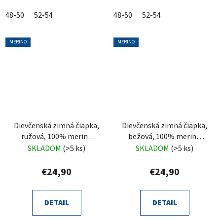
48-50
52-54
48-50
52-54
MERINO
MERINO
Dievčenská zimná čiapka,
Dievčenská zimná čiapka,
ružová, 100% merino
bežová, 100% merino
vlnená, zaväzovacia,
vlnená, zaväzovacia,
SKLADOM
(>5 ks)
SKLADOM
(>5 ks)
Trudina
Trudina
€24,90
€24,90
DETAIL
DETAIL