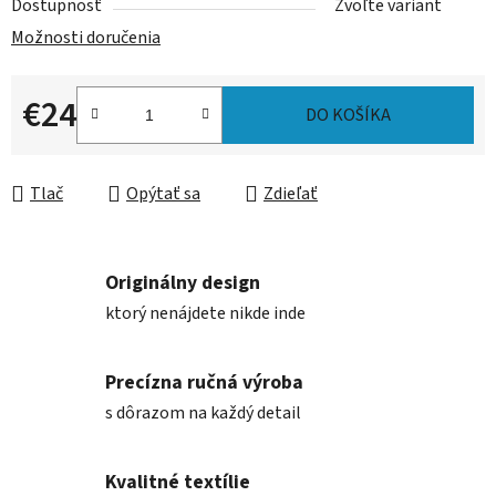
Dostupnosť
Zvoľte variant
Možnosti doručenia
€24
DO KOŠÍKA
Jednotková cena:
Tlač
Opýtať sa
Zdieľať
Originálny design
ktorý nenájdete nikde inde
Precízna ručná výroba
s dôrazom na každý detail
Kvalitné textílie