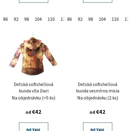
86
92
98
104
110
116
86
122
92
128
98
104
134
110
140
11
Detská softshellová
Detská softshellová
bunda víla žiari
bunda vesmírna misia
Na objednávku
(>5 ks)
Na objednávku
(2 ks)
€42
€42
od
od
DETAIL
DETAIL