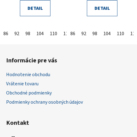
DETAIL
DETAIL
86
92
98
104
110
116
86
122
92
128
98
104
134
110
140
11
Z
á
Informácie pre vás
p
ä
Hodnotenie obchodu
t
Vrátenie tovaru
i
Obchodné podmienky
e
Podmienky ochrany osobných údajov
Kontakt