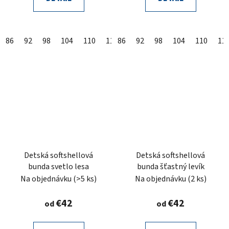
86
92
98
104
110
116
86
122
92
128
98
104
134
110
140
11
Detská softshellová
Detská softshellová
bunda svetlo lesa
bunda šťastný levík
Na objednávku
(>5 ks)
Na objednávku
(2 ks)
€42
€42
od
od