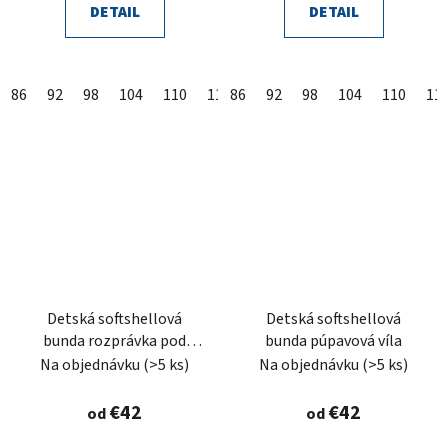
DETAIL
DETAIL
86
92
98
104
110
116
86
122
92
128
98
104
134
110
140
11
Detská softshellová
Detská softshellová
bunda rozprávka pod
bunda púpavová víla
hríbom
Na objednávku
(>5 ks)
Na objednávku
(>5 ks)
€42
€42
od
od