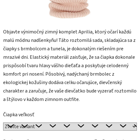
Objavte výnimočný zimný komplet Aprilia, ktorý očarí každú
malú módnu nadšenkyňu! Táto roztomilá sada, skladajúca sa z
čiapky s brmbolcom a tunela, je dokonalým riešením pre
mrazivé dni. Elastický materiál zaisťuje, že sa čiapka dokonale
prispôsobí tvaru hlavy vášho dieťaťa a poskytuje celodenný
komfort pri nosení. Pôsobivý, nadýchaný brmbolec z
ekologickej kožušiny dodáva celku očarujúce, dievčenský
charakter a zaručuje, že vaše dievčatko bude vyzerať roztomilo
a štýlovo v každom zimnom outfite.
Čiapka veľkosť