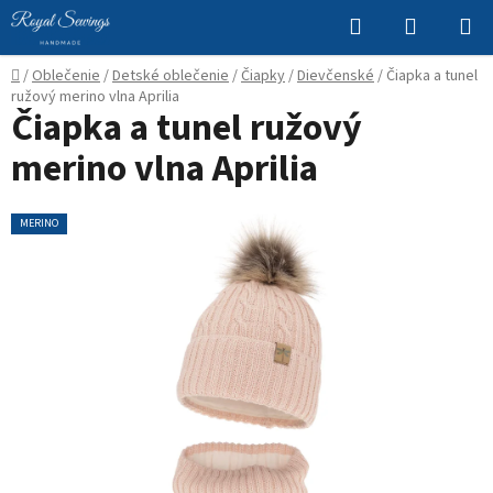
Prejsť
Hľadať
NÁKUP
na
KOŠÍK
obsah
Domov
/
Oblečenie
/
Detské oblečenie
/
Čiapky
/
Dievčenské
/
Čiapka a tunel
ružový merino vlna Aprilia
Čiapka a tunel ružový
merino vlna Aprilia
MERINO