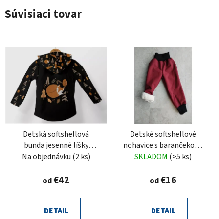
Súvisiaci tovar
Detská softshellová
Detské softshellové
bunda jesenné líšky
nohavice s barančekom,
čierne
bordové
Na objednávku
(2 ks)
SKLADOM
(>5 ks)
€42
€16
od
od
DETAIL
DETAIL