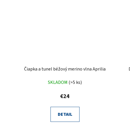
Čiapka a tunel béžový merino vlna Aprilia
SKLADOM
(>5 ks)
€24
DETAIL