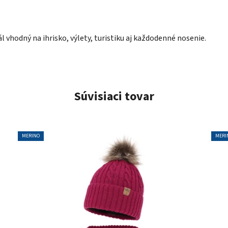
l vhodný na ihrisko, výlety, turistiku aj každodenné nosenie.
Súvisiaci tovar
MERINO
MERI