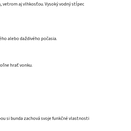
, vetrom aj vlhkosťou. Vysoký vodný stĺpec
rného alebo daždivého počasia.
voľne hrať vonku.
bou si bunda zachová svoje funkčné vlastnosti