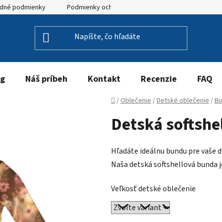
dné podmienky
Podmienky ochrany osobných údajov
og
Náš príbeh
Kontakt
Recenzie
FAQ
Domov
/
Oblečenie
/
Detské oblečenie
/
Bu
Detská softshel
Hľadáte ideálnu bundu pre vaše de
Naša detská softshellová bunda 
Veľkosť detské oblečenie