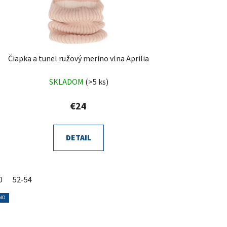
Čiapka a tunel ružový merino vlna Aprilia
SKLADOM
(>5 ks)
€24
DETAIL
0
52-54
NO