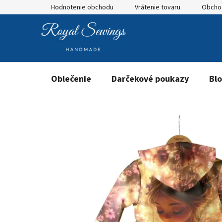
Prejsť
Hodnotenie obchodu
Vrátenie tovaru
Obcho
na
obsah
Oblečenie
Darčekové poukazy
Bl