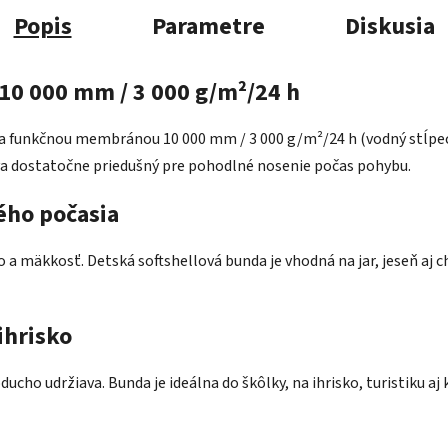
Popis
Parametre
Diskusia
10 000 mm / 3 000 g/m²/24 h
m a funkčnou membránou 10 000 mm / 3 000 g/m²/24 h (vodný stĺpec
va dostatočne priedušný pre pohodlné nosenie počas pohybu.
ého počasia
a mäkkosť. Detská softshellová bunda je vhodná na jar, jeseň aj chl
ihrisko
noducho udržiava. Bunda je ideálna do škôlky, na ihrisko, turistiku 