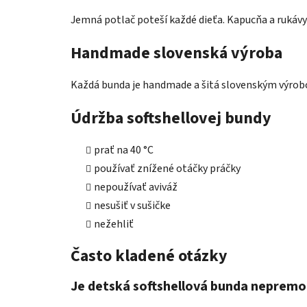
Jemná potlač poteší každé dieťa. Kapucňa a rukávy
Handmade slovenská výroba
Každá bunda je handmade a šitá slovenským výrobc
Údržba softshellovej bundy
prať na 40 °C
používať znížené otáčky práčky
nepoužívať aviváž
nesušiť v sušičke
nežehliť
Často kladené otázky
Je detská softshellová bunda neprem