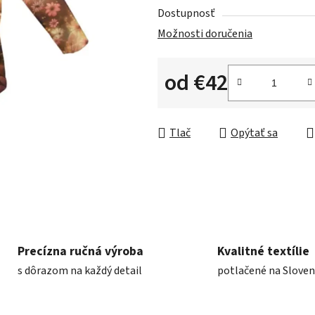
Dostupnosť
Možnosti doručenia
od
€42
Jednotková cena:
Tlač
Opýtať sa
Precízna ručná výroba
Kvalitné textílie
s dôrazom na každý detail
potlačené na Slove