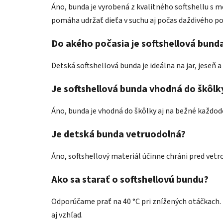
Áno, bunda je vyrobená z kvalitného softshellu s 
pomáha udržať dieťa v suchu aj počas daždivého po
Do akého počasia je softshellová bund
Detská softshellová bunda je ideálna na jar, jeseň a
Je softshellová bunda vhodná do škôlk
Áno, bunda je vhodná do škôlky aj na bežné každod
Je detská bunda vetruodolná?
Áno, softshellový materiál účinne chráni pred vet
Ako sa starať o softshellovú bundu?
Odporúčame prať na 40 °C pri znížených otáčkach. 
aj vzhľad.