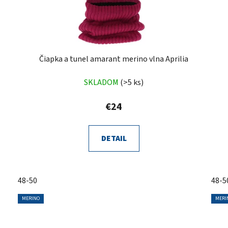
Čiapka a tunel amarant merino vlna Aprilia
SKLADOM
(>5 ks)
€24
DETAIL
48-50
48-5
MERINO
MERI