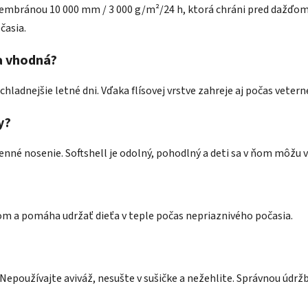
membránou 10 000 mm / 3 000 g/m²/24 h, ktorá chráni pred dažďom
časia.
a vhodná?
 chladnejšie letné dni. Vďaka flísovej vrstve zahreje aj počas vete
y?
enné nosenie. Softshell je odolný, pohodlný a deti sa v ňom môžu 
rom a pomáha udržať dieťa v teple počas nepriaznivého počasia.
Nepoužívajte aviváž, nesušte v sušičke a nežehlite. Správnou údrž