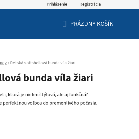
Prihlásenie
Registrácia
PRÁZDNY KOŠÍK
NÁKUPNÝ
KOŠÍK
ndy
/
Detská softshellová bunda víla žiari
lová bunda víla žiari
ti, ktorá je nielen štýlová, ale aj funkčná?
je perfektnou voľbou do premenlivého počasia.