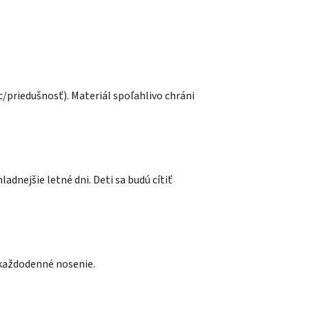
/priedušnosť). Materiál spoľahlivo chráni
adnejšie letné dni. Deti sa budú cítiť
aj každodenné nosenie.