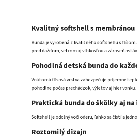
Kvalitný softshell s membránou 
Bunda je vyrobená z kvalitného softshellu s flíso
pred dažďom, vetrom aj vlhkosťou a zároveň ostá
Pohodlná detská bunda do každ
Vnútorná flísová vrstva zabezpečuje príjemné teplo 
pohodlne počas prechádzok, výletov aj hier vonku.
Praktická bunda do škôlky aj na 
Softshell je odolný voči oderu, ľahko sa čistí a jed
Roztomilý dizajn