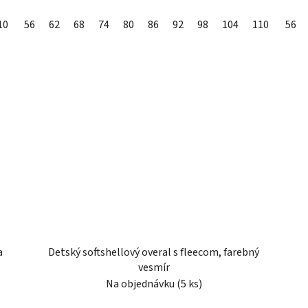
10
56
62
68
74
80
86
92
98
104
110
56
a
Detský softshellový overal s fleecom, farebný
vesmír
Na objednávku
(5 ks)