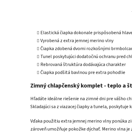
Elastická čiapka dokonale prispôsobená hlav
Vyrobená z extra jemnej merino vlny
Čiapka zdobená dvomi rozkošnými brmbolca
Tunel poskytujúci dodatočnú ochranu pred c
Rebrovaná štruktúra dodávajúca charakter
Čiapka podšitá bavlnou pre extra pohodlie
Zimný chlapčenský komplet - teplo a š
Hľadáte ideálne riešenie na zimné dni pre vášho 
Skladajúci sa z viazacej čiapky a tunela, poskytu
Vďaka použitiu extra jemnej merino vlny ponúka z
zároveň umožňuje pokožke dýchať. Merino vlna je z