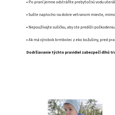
▪️ Po praní jemne odstráňte prebytočnú vodu uter
▪️ Sušte naplocho na dobre vetranom mieste, mimo 
▪️ Nepoužívajte sušičku, aby ste predišli poškodeniu
▪️ Ak má výrobok brmbolec z eko kožušiny, pred pra
Dodržiavanie týchto pravidiel zabezpečí dlhú t