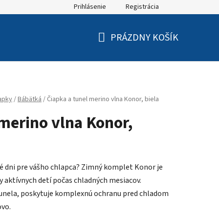
Prihlásenie
Registrácia
PRÁZDNY KOŠÍK
NÁKUPNÝ
KOŠÍK
apky
/
Bábätká
/
Čiapka a tunel merino vlna Konor, biela
 merino vlna Konor,
né dni pre vášho chlapca? Zimný komplet Konor je
aktívnych detí počas chladných mesiacov.
a tunela, poskytuje komplexnú ochranu pred chladom
ovo.