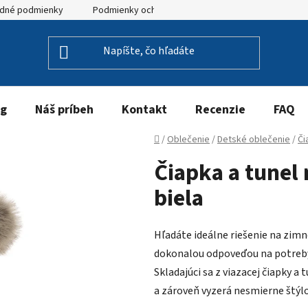
dné podmienky
Podmienky ochrany osobných údajov
og
Náš príbeh
Kontakt
Recenzie
FAQ
Domov
/
Oblečenie
/
Detské oblečenie
/
Či
Čiapka a tunel
biela
Hľadáte ideálne riešenie na zim
dokonalou odpoveďou na potreby 
Skladajúci sa z viazacej čiapky 
a zároveň vyzerá nesmierne štýl