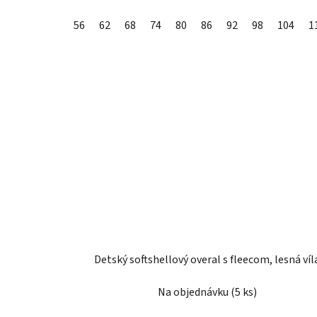
56
62
68
74
80
86
92
98
104
1
Detský softshellový overal s fleecom, lesná víl
Na objednávku
(5 ks)