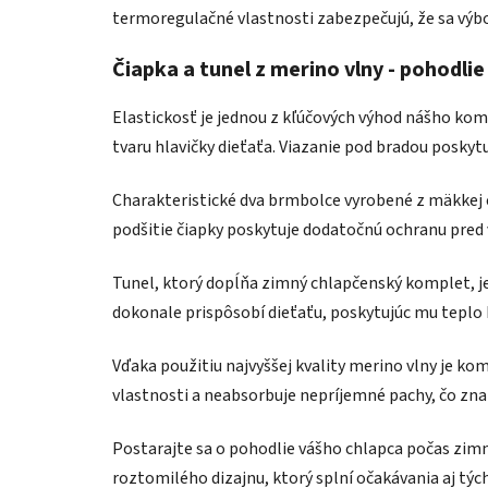
termoregulačné vlastnosti zabezpečujú, že sa výbo
Čiapka a tunel z merino vlny - pohodlie 
Elastickosť je jednou z kľúčových výhod nášho kom
tvaru hlavičky dieťaťa. Viazanie pod bradou poskyt
Charakteristické dva brmbolce vyrobené z mäkkej 
podšitie čiapky poskytuje dodatočnú ochranu pred 
Tunel, ktorý dopĺňa zimný chlapčenský komplet, je
dokonale prispôsobí dieťaťu, poskytujúc mu teplo 
Vďaka použitiu najvyššej kvality merino vlny je ko
vlastnosti a neabsorbuje nepríjemné pachy, čo zna
Postarajte sa o pohodlie vášho chlapca počas zim
roztomilého dizajnu, ktorý splní očakávania aj týc