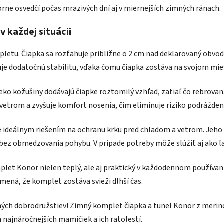
rne osvedčí počas mrazivých dní aj v miernejších zimných ránach.
v každej situácii
pletu. Čiapka sa rozťahuje približne o 2 cm nad deklarovaný obvo
uje dodatočnú stabilitu, vďaka čomu čiapka zostáva na svojom mies
eko kožušiny dodávajú čiapke roztomilý vzhľad, zatiaľ čo rebrova
vetrom a zvyšuje komfort nosenia, čím eliminuje riziko podrážden
 ideálnym riešením na ochranu krku pred chladom a vetrom. Jeho 
bez obmedzovania pohybu. V prípade potreby môže slúžiť aj ako ľa
mplet Konor nielen teplý, ale aj praktický v každodennom používa
mená, že komplet zostáva svieži dlhší čas.
ných dobrodružstiev! Zimný komplet čiapka a tunel Konor z merino
h najnáročnejších mamičiek a ich ratolestí.