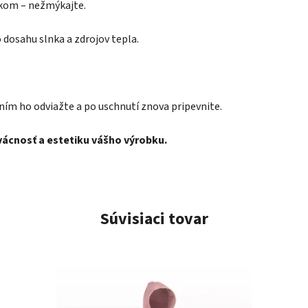
ákom – nežmýkajte.
dosahu slnka a zdrojov tepla.
.
ním ho odviažte a po uschnutí znova pripevnite.
rvácnosť a estetiku vášho výrobku.
Súvisiaci tovar