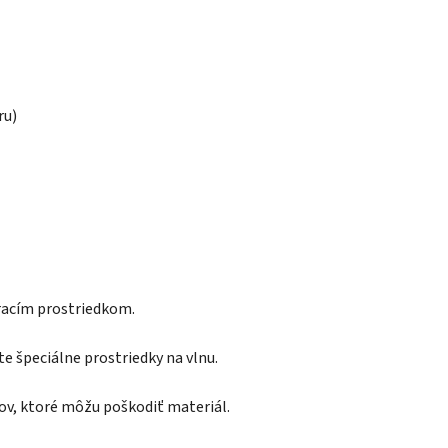
ru)
pracím prostriedkom.
te špeciálne prostriedky na vlnu.
kov, ktoré môžu poškodiť materiál.