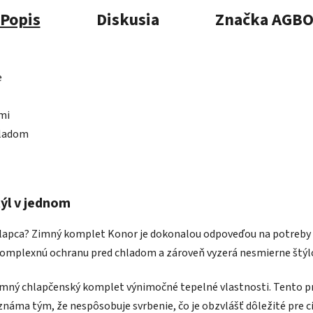
Popis
Diskusia
Značka
AGB
e
mi
hladom
týl v jednom
chlapca? Zimný komplet Konor je dokonalou odpoveďou na potreby 
je komplexnú ochranu pred chladom a zároveň vyzerá nesmierne štýl
imný chlapčenský komplet výnimočné tepelné vlastnosti. Tento prí
náma tým, že nespôsobuje svrbenie, čo je obzvlášť dôležité pre ci