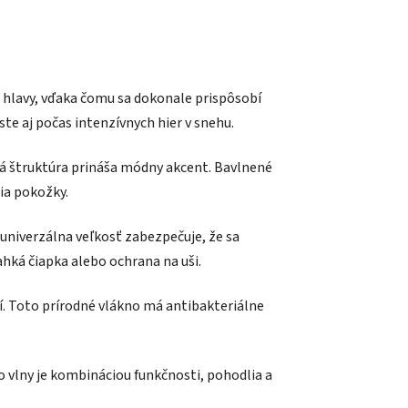
d hlavy, vďaka čomu sa dokonale prispôsobí
te aj počas intenzívnych hier v snehu.
ná štruktúra prináša módny akcent. Bavlnené
ia pokožky.
univerzálna veľkosť zabezpečuje, že sa
hká čiapka alebo ochrana na uši.
ní. Toto prírodné vlákno má antibakteriálne
 vlny je kombináciou funkčnosti, pohodlia a