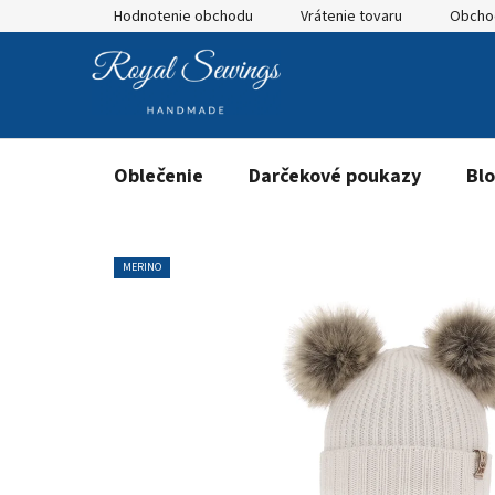
Prejsť
Hodnotenie obchodu
Vrátenie tovaru
Obcho
na
obsah
Oblečenie
Darčekové poukazy
Bl
MERINO