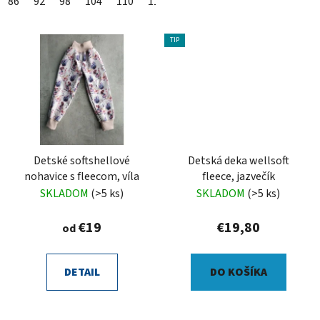
86
92
98
104
110
116
122
128
134
140
TIP
Detské softshellové
Detská deka wellsoft
nohavice s fleecom, víla
fleece, jazvečík
SKLADOM
(>5 ks)
SKLADOM
(>5 ks)
€19
€19,80
od
DETAIL
DO KOŠÍKA