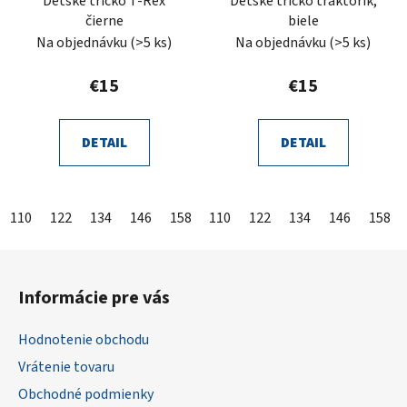
Detské tričko T-Rex
Detské tričko traktorik,
čierne
biele
Na objednávku
(>5 ks)
Na objednávku
(>5 ks)
€15
€15
DETAIL
DETAIL
110
122
134
146
158
110
122
134
146
158
Z
á
Informácie pre vás
p
ä
Hodnotenie obchodu
t
Vrátenie tovaru
i
Obchodné podmienky
e