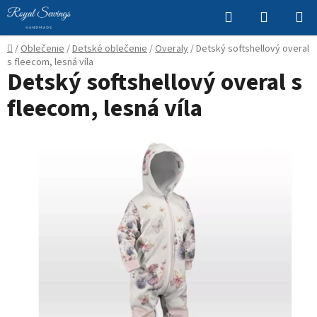
Prejsť
Hľadať
NÁKUP
na
KOŠÍK
obsah
Domov
/
Oblečenie
/
Detské oblečenie
/
Overaly
/
Detský softshellový overal
s fleecom, lesná víla
Detský softshellový overal s
fleecom, lesná víla