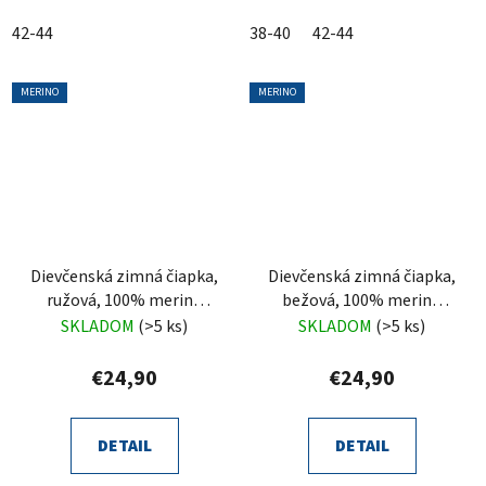
42-44
38-40
42-44
MERINO
MERINO
Dievčenská zimná čiapka,
Dievčenská zimná čiapka,
ružová, 100% merino
bežová, 100% merino
vlnená, zaväzovacia,
vlnená, zaväzovacia,
SKLADOM
(>5 ks)
SKLADOM
(>5 ks)
Trudina
Trudina
€24,90
€24,90
DETAIL
DETAIL