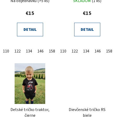
Na objednávku
(>5 ks)
SKLADOM
(1 ks)
€15
€15
DETAIL
DETAIL
110
122
134
146
158
110
122
134
146
158
Detské tričko traktor,
Dievčenské tričko RS
čierne
biele