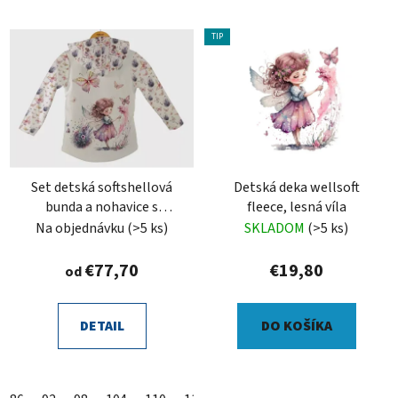
TIP
Set detská softshellová
Detská deka wellsoft
bunda a nohavice s
fleece, lesná víla
fleecom, víla
Na objednávku
(>5 ks)
SKLADOM
(>5 ks)
€77,70
€19,80
od
DETAIL
DO KOŠÍKA