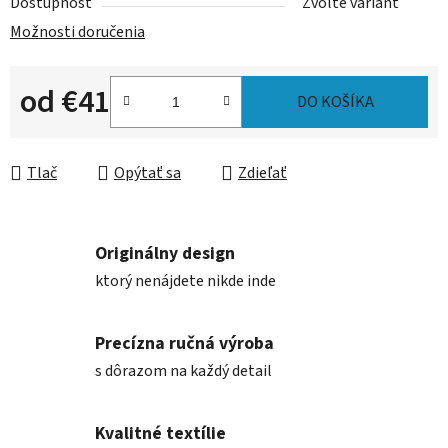
Dostupnosť
Zvoľte variant
Možnosti doručenia
od
€41
DO KOŠÍKA
Jednotková cena:
Tlač
Opýtať sa
Zdieľať
Originálny design
ktorý nenájdete nikde inde
Precízna ručná výroba
s dôrazom na každý detail
Kvalitné textílie