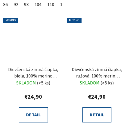
86
92
98
104
110
116
122
128
134
140
MERINO
MERINO
Dievčenská zimná čiapka,
Dievčenská zimná čiapka,
biela, 100% merino
ružová, 100% merino
vlnená, zaväzovacia,
vlnená, zaväzovacia,
SKLADOM
(>5 ks)
SKLADOM
(>5 ks)
Trudina
Trudina
€24,90
€24,90
DETAIL
DETAIL