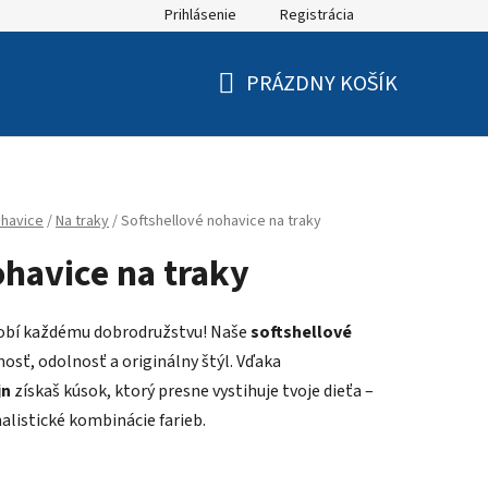
Prihlásenie
Registrácia
PRÁZDNY KOŠÍK
NÁKUPNÝ
KOŠÍK
havice
/
Na traky
/
Softshellové nohavice na traky
ohavice na traky
sobí každému dobrodružstvu! Naše
softshellové
nosť, odolnosť a originálny štýl. Vďaka
jn
získaš kúsok, ktorý presne vystihuje tvoje dieťa –
listické kombinácie farieb.