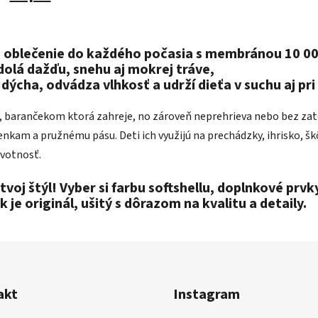
é oblečenie do každého počasia
s membránou 10 000
dolá dažďu, snehu aj mokrej tráve,
dýcha, odvádza vlhkosť a udrží dieťa v suchu aj pr
, barančekom ktorá zahreje, no zároveň neprehrieva nebo bez zatep
kam a pružnému pásu. Deti ich využijú na prechádzky, ihrisko, škôl
ivotnosť.
 tvoj štýl! Vyber si farbu softshellu, doplnkové prv
e originál, ušitý s dôrazom na kvalitu a detaily.
akt
Instagram