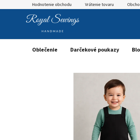
Prejsť
Hodnotenie obchodu
Vrátenie tovaru
Obcho
na
obsah
Oblečenie
Darčekové poukazy
Bl