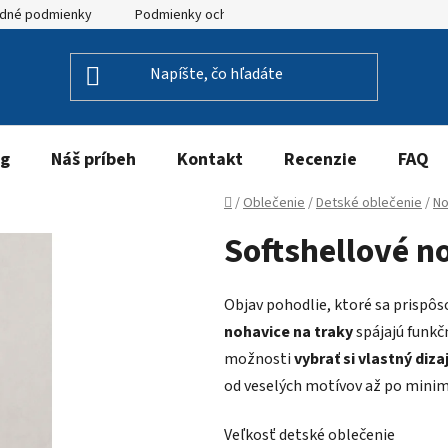
dné podmienky
Podmienky ochrany osobných údajov
og
Náš príbeh
Kontakt
Recenzie
FAQ
Domov
/
Oblečenie
/
Detské oblečenie
/
No
Softshellové n
Objav pohodlie, ktoré sa prispô
nohavice na traky
spájajú funkč
možnosti
vybrať si vlastný diza
od veselých motívov až po minima
Veľkosť detské oblečenie