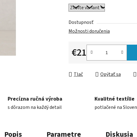
Dostupnosť
Možnosti doručenia
€21
Jednotková cena:
Tlač
Opýtať sa
Precízna ručná výroba
Kvalitné textílie
s dôrazom na každý detail
potlačené na Slove
Popis
Parametre
Diskusia