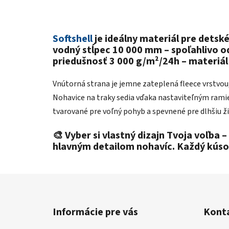
Softshell
je ideálny materiál pre detsk
vodný stĺpec 10 000 mm
– spoľahlivo o
priedušnosť 3 000 g/m²/24h
– materiál 
Vnútorná strana je jemne zateplená fleece vrstvou
Nohavice na traky sedia vďaka nastaviteľným ramien
tvarované pre voľný pohyb a spevnené pre dlhšiu ž
🎨
Vyber si vlastný dizajn Tvoja voľba –
hlavným detailom nohavíc. Každý kúsok j
Z
á
Informácie pre vás
Kont
p