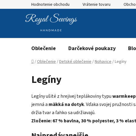
Prejsť
Hodnotenie obchodu
Vrátenie tovaru
Obcho
na
obsah
Oblečenie
Darčekové poukazy
Bl
Domov
/
Oblečenie
/
Detské oblečenie
/
Nohavice
/
Legíny
Legíny
Legíny ušité z hrejivej teplákoviny typu
warmkeep
jemná a
mäkká na dotyk
. Vďaka svojej pružnosti
držia tvar a ľahko sa udržiavajú.
Zloženie: 67 % bavlna, 30 % polyester, 3 % elas
Najpredávanejšie