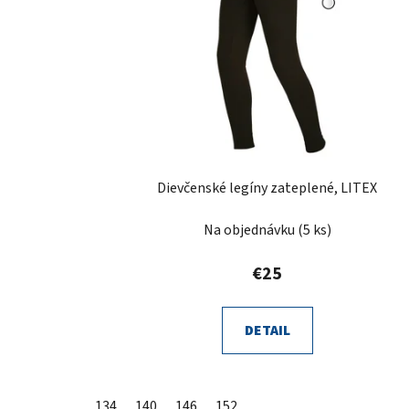
s
p
r
o
d
u
k
t
Dievčenské legíny zateplené, LITEX
o
v
Na objednávku
(5 ks)
€25
DETAIL
134
140
146
152