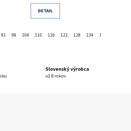
DETAIL
92
98
104
110
116
122
128
134
140
Slovenský výrobca
nsku
už 8 rokov