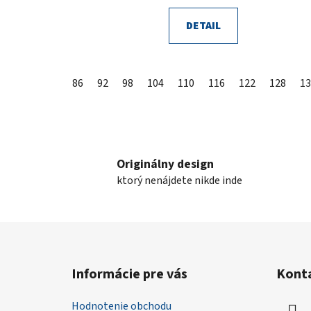
DETAIL
86
92
98
104
110
116
122
128
13
Originálny design
ktorý nenájdete nikde inde
Z
á
Informácie pre vás
Kont
p
ä
Hodnotenie obchodu