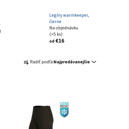
Legíny warmkeeper,
čierne
y
Na objednávku
)
(>5 ks)
€16
od
R
Radiť podľa:
Najpredávanejšie
a
d
e
n
i
e
p
r
o