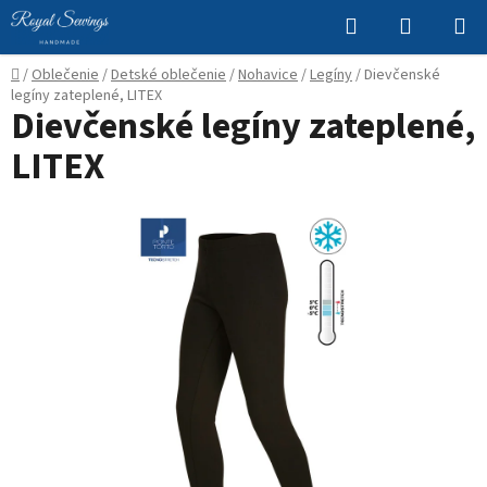
Prejsť
Hľadať
NÁKUP
na
KOŠÍK
obsah
Domov
/
Oblečenie
/
Detské oblečenie
/
Nohavice
/
Legíny
/
Dievčenské
legíny zateplené, LITEX
Dievčenské legíny zateplené,
LITEX