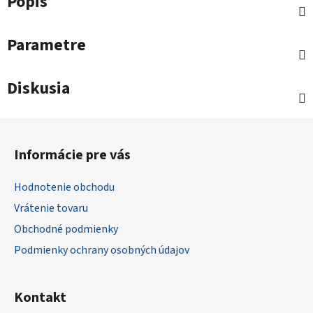
Popis
Parametre
Diskusia
Z
á
Informácie pre vás
p
ä
Hodnotenie obchodu
t
Vrátenie tovaru
i
Obchodné podmienky
e
Podmienky ochrany osobných údajov
Kontakt