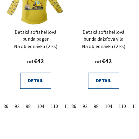
Detská softshellová
Detská softshellová
bunda bager
bunda dažďová víla
Na objednávku
(2 ks)
Na objednávku
(2 ks)
€42
€42
od
od
DETAIL
DETAIL
86
92
98
104
110
116
86
122
92
128
98
104
134
110
140
11