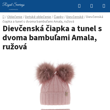
Prejsť
Hľadať
NÁKUP
na
KOŠÍK
obsah
Domov
/
Oblečenie
/
Detské oblečenie
/
Čiapky
/
Dievčenské
/
Dievčenská
čiapka a tunel s dvoma bambuľami Amala, ružová
Dievčenská čiapka a tunel s
dvoma bambuľami Amala,
ružová