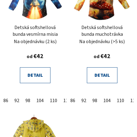
Detská softshellová
Detská softshellová
bunda vesmírna misia
bunda muchotrávka
Na objednávku
(2 ks)
Na objednávku
(>5 ks)
€42
€42
od
od
DETAIL
DETAIL
86
92
98
104
110
116
86
122
92
128
98
104
134
110
140
11