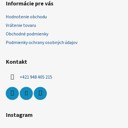
Informácie pre vás
p
ä
Hodnotenie obchodu
t
Vrátenie tovaru
i
Obchodné podmienky
e
Podmienky ochrany osobných údajov
Kontakt
+421 948 405 215
Instagram