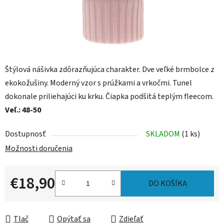
Štýlová nášivka zdôrazňujúca charakter. Dve veľké brmbolce z
ekokožušiny. Moderný vzor s prúžkami a vrkočmi. Tunel
dokonale priliehajúci ku krku. Čiapka podšitá teplým fleecom.
Veľ.: 48-50
Dostupnosť
SKLADOM
(1 ks)
Možnosti doručenia
€18,90
DO KOŠÍKA
Jednotková cena:
Tlač
Opýtať sa
Zdieľať