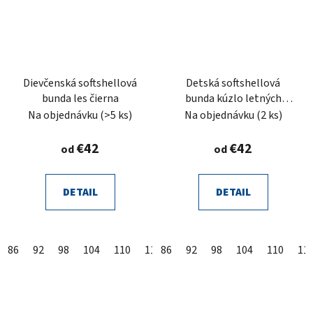
Dievčenská softshellová
Detská softshellová
bunda les čierna
bunda kúzlo letných
krídel
Na objednávku
(>5 ks)
Na objednávku
(2 ks)
€42
€42
od
od
DETAIL
DETAIL
86
92
98
104
110
116
86
122
92
98
104
110
11