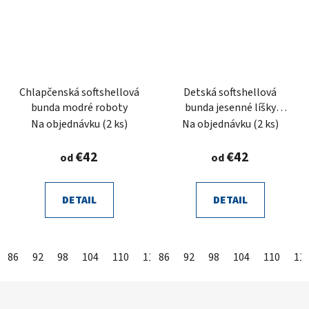
Chlapčenská softshellová
Detská softshellová
bunda modré roboty
bunda jesenné líšky
čierne
Na objednávku
(2 ks)
Na objednávku
(2 ks)
€42
€42
od
od
DETAIL
DETAIL
86
92
98
104
110
116
86
122
92
128
98
104
134
110
11
Z
á