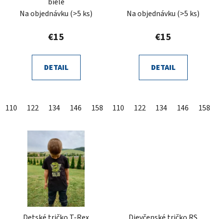
biele
Na objednávku
(>5 ks)
Na objednávku
(>5 ks)
€15
€15
DETAIL
DETAIL
110
122
134
146
158
110
122
134
146
158
Detské tričko T-Rex
Dievčenské tričko RS