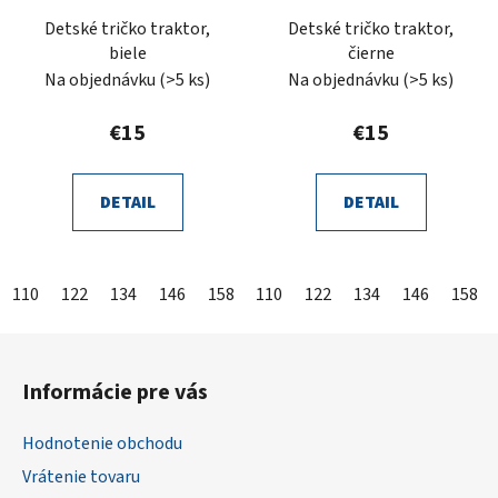
Detské tričko traktor,
Detské tričko traktor,
biele
čierne
Na objednávku
(>5 ks)
Na objednávku
(>5 ks)
€15
€15
DETAIL
DETAIL
110
122
134
146
158
110
122
134
146
158
Z
á
Informácie pre vás
p
ä
Hodnotenie obchodu
t
Vrátenie tovaru
i