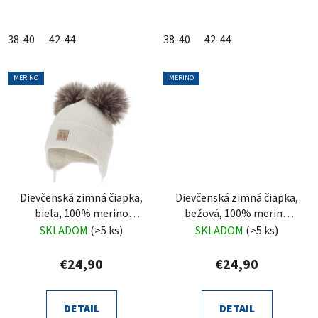
38-40
42-44
38-40
42-44
MERINO
MERINO
Dievčenská zimná čiapka,
Dievčenská zimná čiapka,
biela, 100% merino
bežová, 100% merino
vlnená, zaväzovacia,
vlnená, zaväzovacia,
SKLADOM
(>5 ks)
SKLADOM
(>5 ks)
Trudina
Trudina
€24,90
€24,90
DETAIL
DETAIL