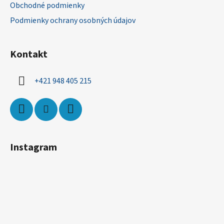
Obchodné podmienky
e
Podmienky ochrany osobných údajov
Kontakt
+421 948 405 215
Instagram