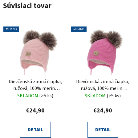
Súvisiaci tovar
MERINO
MERINO
Dievčenská zimná čiapka,
Dievčenská zimná čiapka,
ružová, 100% merino
ružová, 100% merino
vlnená, zaväzovacia,
vlnená, zaväzovacia,
SKLADOM
(>5 ks)
SKLADOM
(>5 ks)
Trudina
Trudina
€24,90
€24,90
DETAIL
DETAIL