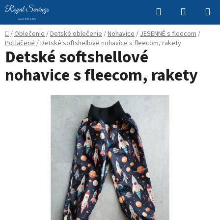
Prejsť
Hľadať
NÁKUP
na
KOŠÍK
obsah
Domov
/
Oblečenie
/
Detské oblečenie
/
Nohavice
/
JESENNÉ s fleecom
/
Potlačené
/
Detské softshellové nohavice s fleecom, rakety
Detské softshellové
nohavice s fleecom, rakety