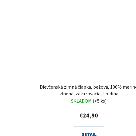
Dievčenská zimná čiapka, bežová, 100% merin
vlnená, zaväzovacia, Trudina
SKLADOM
(>5 ks)
€24,90
DETAIL