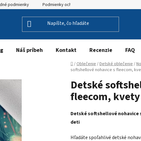
dné podmienky
Podmienky ochrany osobných údajov
og
Náš príbeh
Kontakt
Recenzie
FAQ
Domov
/
Oblečenie
/
Detské oblečenie
/
No
softshellové nohavice s fleecom, kve
Detské softshe
fleecom, kvety
Detské softshellové nohavice 
deti
Hľadáte spoľahlivé detské nohavic