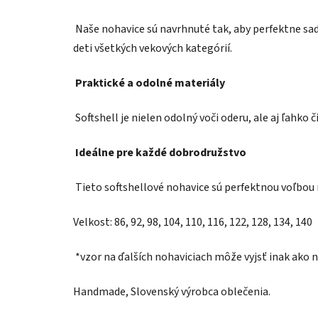
Naše nohavice sú navrhnuté tak, aby perfektne sadl
deti všetkých vekových kategórií.
Praktické a odolné materiály
Softshell je nielen odolný voči oderu, ale aj ľahko č
Ideálne pre každé dobrodružstvo
Tieto softshellové nohavice sú perfektnou voľbou na 
Velkost: 86, 92, 98, 104, 110, 116, 122, 128, 134, 140
*vzor na ďalších nohaviciach môže vyjsť inak ako n
Handmade, Slovenský výrobca oblečenia.