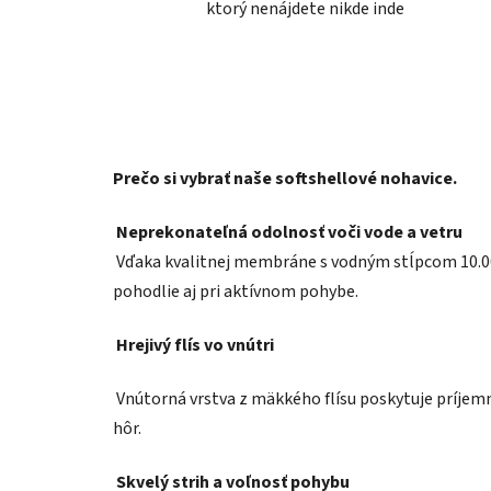
ktorý nenájdete nikde inde
Prečo si vybrať naše softshellové nohavice.
Neprekonateľná odolnosť voči vode a vetru
Vďaka kvalitnej membráne s vodným stĺpcom 10.000
pohodlie aj pri aktívnom pohybe.
Hrejivý flís vo vnútri
Vnútorná vrstva z mäkkého flísu poskytuje príjemné
hôr.
Skvelý strih a voľnosť pohybu