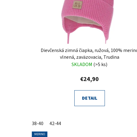
Dievčenská zimná čiapka, ružová, 100% merin
vlnená, zaväzovacia, Trudina
SKLADOM
(>5 ks)
€24,90
DETAIL
38-40
42-44
MERINO