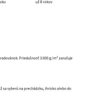
nsku
už 8 rokov
radovánok. Priedušnosť 3.000 g/m² zaručuje
ž sa vyberú na prechádzku, ihrisko alebo do