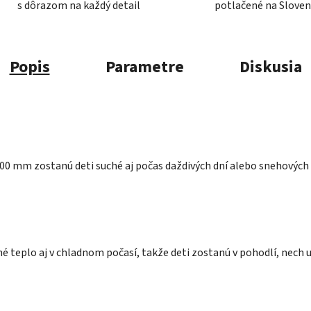
s dôrazom na každý detail
potlačené na Slove
Popis
Parametre
Diskusia
 mm zostanú deti suché aj počas daždivých dní alebo snehových 
 teplo aj v chladnom počasí, takže deti zostanú v pohodlí, nech u