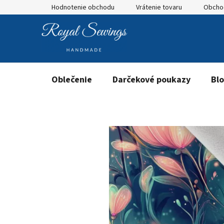
Prejsť
Hodnotenie obchodu
Vrátenie tovaru
Obcho
na
obsah
Oblečenie
Darčekové poukazy
Bl