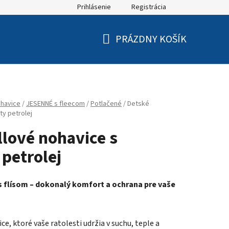
Prihlásenie
Registrácia
PRÁZDNY KOŠÍK
NÁKUPNÝ
KOŠÍK
havice
/
JESENNÉ s fleecom
/
Potlačené
/
Detské
ty petrolej
llové nohavice s
 petrolej
s flísom – dokonalý komfort a ochrana pre vaše
e, ktoré vaše ratolesti udržia v suchu, teple a