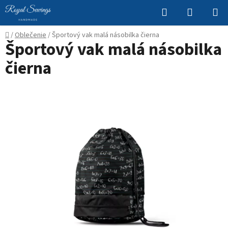
Prejsť
Hľadať
NÁKUP
na
KOŠÍK
obsah
Domov
/
Oblečenie
/
Športový vak malá násobilka čierna
Športový vak malá násobilka
čierna