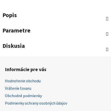
Popis
Parametre
Diskusia
Z
á
Informácie pre vás
p
ä
Hodnotenie obchodu
t
Vrátenie tovaru
i
Obchodné podmienky
e
Podmienky ochrany osobných údajov