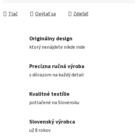
Jednotková cena:
Tlač
Opýtať sa
Zdieľať
Originálny design
ktorý nenájdete nikde inde
Precízna ručná výroba
s dôrazom na každý detail
Kvalitné textílie
potlačené na Slovensku
Slovenský výrobca
už 8 rokov