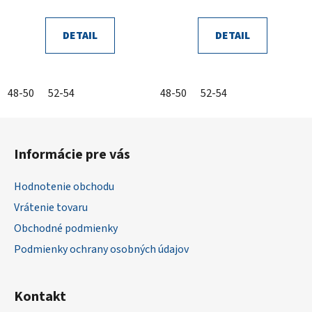
DETAIL
DETAIL
48-50
52-54
48-50
52-54
Z
á
Informácie pre vás
p
ä
Hodnotenie obchodu
t
Vrátenie tovaru
i
Obchodné podmienky
e
Podmienky ochrany osobných údajov
Kontakt