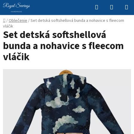
Prejsť
Hľadať
NÁKUP
na
KOŠÍK
obsah
Domov
/
Oblečenie
/
Set detská softshellová bunda a nohavice s fleecom
vláčik
Set detská softshellová
bunda a nohavice s fleecom
vláčik