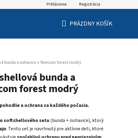
Prihlásenie
Registrácia
PRÁZDNY KOŠÍK
NÁKUPNÝ
KOŠÍK
vá bunda a nohavice s fleecom forest modrý
tshellová bunda a
ecom forest modrý
, pohodlie a ochrana za každého počasia.
o softshellového setu
(bunda + nohavice), ktorý
ajn
. Tento set je navrhnutý pre aktívne deti, ktoré
oskytuje
spoľahlivú ochranu pred nepriaznivým