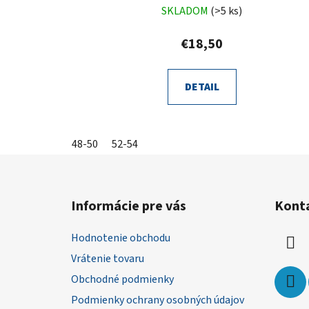
SKLADOM
(>5 ks)
€18,50
DETAIL
48-50
52-54
Z
á
Informácie pre vás
Kont
p
ä
Hodnotenie obchodu
t
Vrátenie tovaru
i
Obchodné podmienky
e
Podmienky ochrany osobných údajov