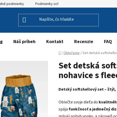
dné podmienky
Podmienky ochrany osobných údajov
og
Náš príbeh
Kontakt
Recenzie
FAQ
Domov
/
Oblečenie
/
Set detská softshello
Set detská sof
nohavice s fle
Detský softshellový set – štýl
Oblečte svoje dieťa do
kvalitnéh
spája
funkčnosť a jedinečný diz
milujú pohyb vonku, a zároveň p