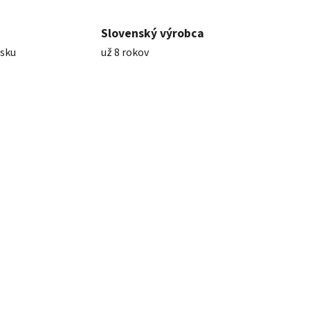
Slovenský výrobca
nsku
už 8 rokov