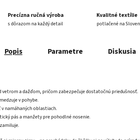
Precízna ručná výroba
Kvalitné textílie
s dôrazom na každý detail
potlačené na Slove
Popis
Parametre
Diskusia
d vetrom a dažďom, pričom zabezpečuje dostatočnú priedušnosť.
bmedzuje v pohybe.
ť v namáhaných oblastiach.
stický pás a manžety pre pohodlné nosenie.
 zamiluje.