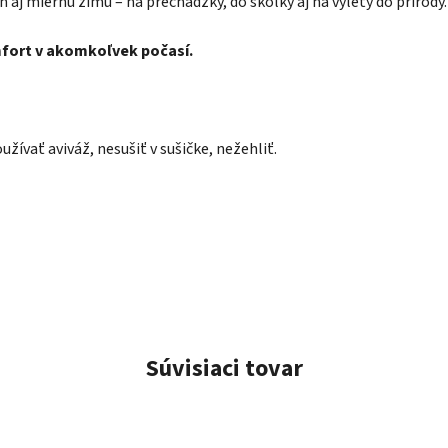
seň aj miernu zimu – na prechádzky, do škôlky aj na výlety do prírody.
mfort v akomkoľvek počasí.
užívať aviváž, nesušiť v sušičke
, nežehliť.
Súvisiaci tovar