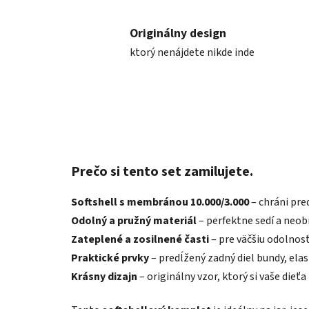
Originálny design
ktorý nenájdete nikde inde
Prečo si tento set zamilujete.
Softshell s membránou 10.000/3.000
– chráni pre
Odolný a pružný materiál
– perfektne sedí a neo
Zateplené a zosilnené časti
– pre väčšiu odolnos
Praktické prvky
– predĺžený zadný diel bundy, ela
Krásny dizajn
– originálny vzor, ktorý si vaše dieťa