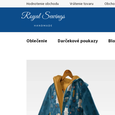
Prejsť
Hodnotenie obchodu
Vrátenie tovaru
Obcho
na
obsah
Oblečenie
Darčekové poukazy
Bl