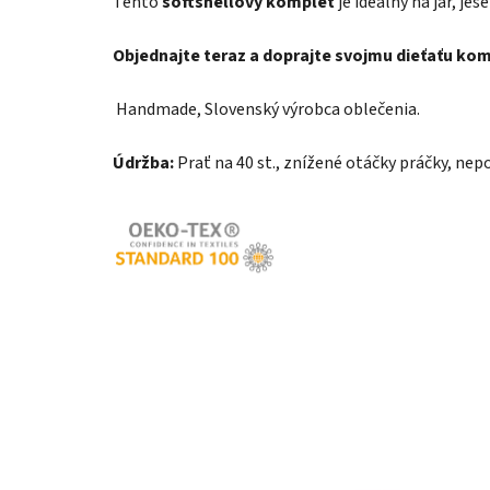
Tento
softshellový komplet
je ideálny na jar, je
Objednajte teraz a doprajte svojmu dieťaťu ko
Handmade, Slovenský výrobca oblečenia.
Údržba:
Prať na 40 st., znížené otáčky práčky, nepo