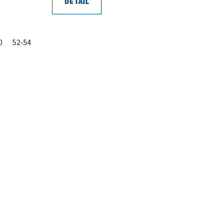
DETAIL
0
52-54