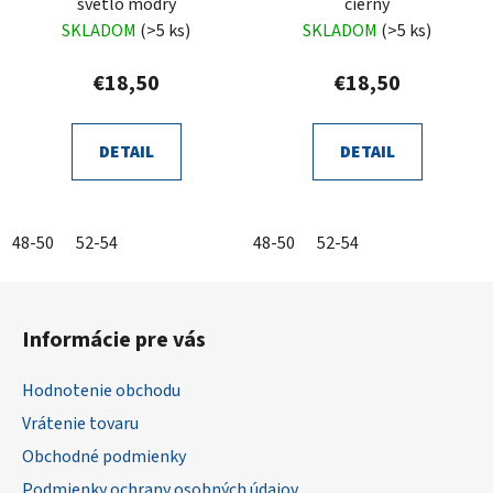
svetlo modrý
čierny
SKLADOM
(>5 ks)
SKLADOM
(>5 ks)
€18,50
€18,50
DETAIL
DETAIL
48-50
52-54
48-50
52-54
Z
á
Informácie pre vás
p
ä
Hodnotenie obchodu
t
Vrátenie tovaru
i
Obchodné podmienky
e
Podmienky ochrany osobných údajov