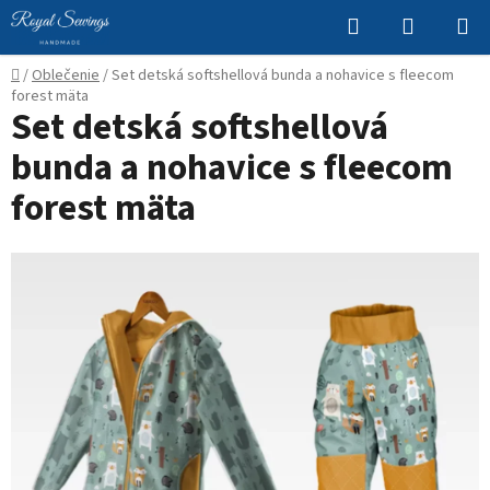
Prejsť
Hľadať
NÁKUP
na
KOŠÍK
obsah
Domov
/
Oblečenie
/
Set detská softshellová bunda a nohavice s fleecom
forest mäta
Set detská softshellová
bunda a nohavice s fleecom
forest mäta