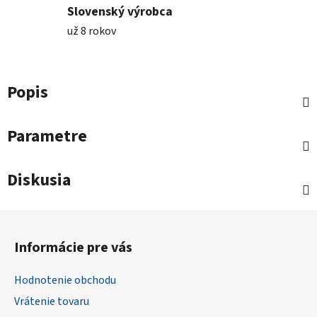
Slovenský výrobca
už 8 rokov
Popis
Parametre
Diskusia
Z
á
Informácie pre vás
p
ä
Hodnotenie obchodu
t
Vrátenie tovaru
i