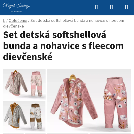
Prejsť
Hľadať
NÁKUP
na
KOŠÍK
obsah
Domov
/
Oblečenie
/
Set detská softshellová bunda a nohavice s fleecom
dievčenské
Set detská softshellová
bunda a nohavice s fleecom
dievčenské