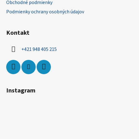
Obchodné podmienky
e
Podmienky ochrany osobných údajov
Kontakt
+421 948 405 215
Instagram