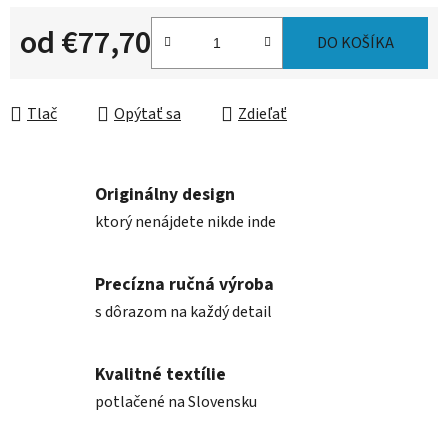
od
€77,70
DO KOŠÍKA
Jednotková cena:
Tlač
Opýtať sa
Zdieľať
Originálny design
ktorý nenájdete nikde inde
Precízna ručná výroba
s dôrazom na každý detail
Kvalitné textílie
potlačené na Slovensku