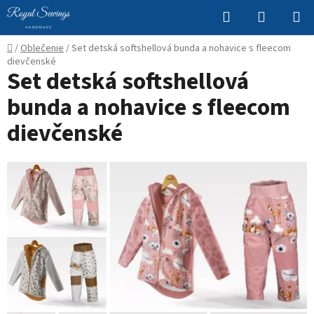
Prejsť
Hľadať
NÁKUP
na
KOŠÍK
obsah
Domov
/
Oblečenie
/
Set detská softshellová bunda a nohavice s fleecom
dievčenské
Set detská softshellová
bunda a nohavice s fleecom
dievčenské