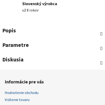
Slovenský výrobca
už 8 rokov
Popis
Parametre
Diskusia
Z
á
Informácie pre vás
p
ä
Hodnotenie obchodu
t
Vrátenie tovaru
i