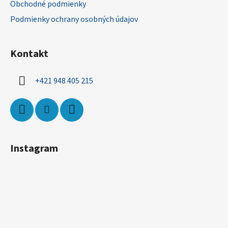
Obchodné podmienky
e
Podmienky ochrany osobných údajov
Kontakt
+421 948 405 215
Instagram