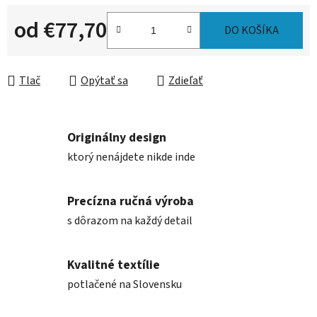
od
€77,70
DO KOŠÍKA
Jednotková cena:
Tlač
Opýtať sa
Zdieľať
Originálny design
ktorý nenájdete nikde inde
Precízna ručná výroba
s dôrazom na každý detail
Kvalitné textílie
potlačené na Slovensku