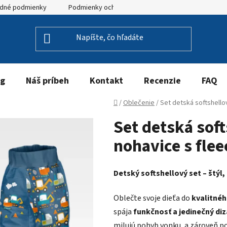
dné podmienky
Podmienky ochrany osobných údajov
og
Náš príbeh
Kontakt
Recenzie
FAQ
Domov
/
Oblečenie
/
Set detská softshello
Set detská sof
nohavice s fle
Detský softshellový set – štýl
Oblečte svoje dieťa do
kvalitnéh
spája
funkčnosť a jedinečný diz
milujú pohyb vonku, a zároveň p