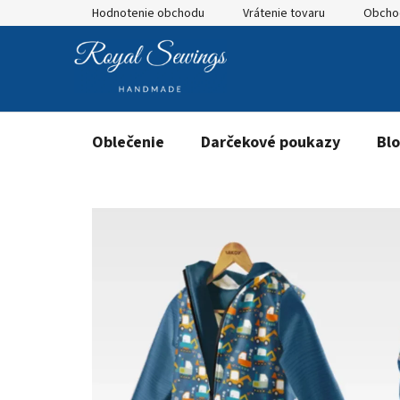
Prejsť
Hodnotenie obchodu
Vrátenie tovaru
Obcho
na
obsah
Oblečenie
Darčekové poukazy
Bl