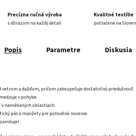
Precízna ručná výroba
Kvalitné textílie
s dôrazom na každý detail
potlačené na Slove
Popis
Parametre
Diskusia
d vetrom a dažďom, pričom zabezpečuje dostatočnú priedušnosť.
bmedzuje v pohybe.
ť v namáhaných oblastiach.
stický pás a manžety pre pohodlné nosenie.
 zamiluje!