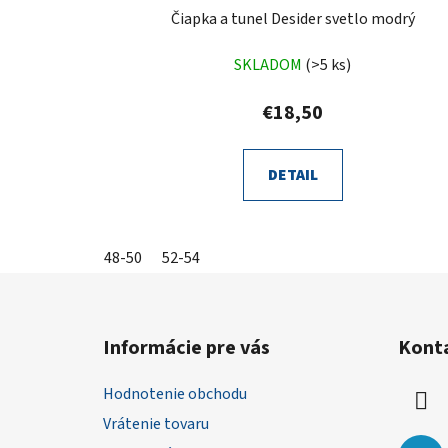
Čiapka a tunel Desider svetlo modrý
SKLADOM
(>5 ks)
€18,50
DETAIL
48-50
52-54
Z
á
Informácie pre vás
Kont
p
ä
Hodnotenie obchodu
t
Vrátenie tovaru
i