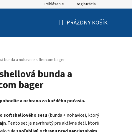
Prihlásenie
Registrácia
PRÁZDNY KOŠÍK
NÁKUPNÝ
KOŠÍK
vá bunda a nohavice s fleecom bager
tshellová bunda a
ecom bager
, pohodlie a ochrana za každého počasia.
o softshellového setu
(bunda + nohavice), ktorý
ajn
. Tento set je navrhnutý pre aktívne deti, ktoré
oskytuje
spoľahlivú ochranu pred nepriaznivým