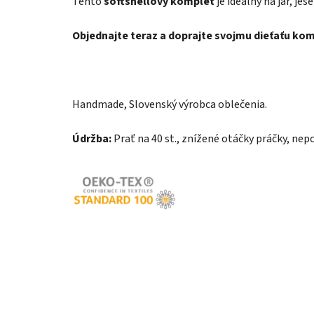
Tento
softshellový komplet
je ideálny na jar, je
Objednajte teraz a doprajte svojmu dieťaťu ko
Handmade, Slovenský výrobca oblečenia.
Údržba:
Prať na 40 st., znížené otáčky práčky, nepo