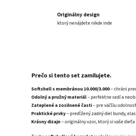
Originálny design
ktorý nenájdete nikde inde
Prečo si tento set zamilujete.
Softshell s membránou 10.000/3.000
– chráni pre
Odolný a pružný materiál
– perfektne sedí a neo
Zateplené a zosilnené časti
– pre väčšiu odolnos
Praktické prvky
– predĺžený zadný diel bundy, ela
Krásny dizajn
– originálny vzor, ktorý si vaše dieťa