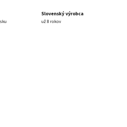
Slovenský výrobca
nsku
už 8 rokov