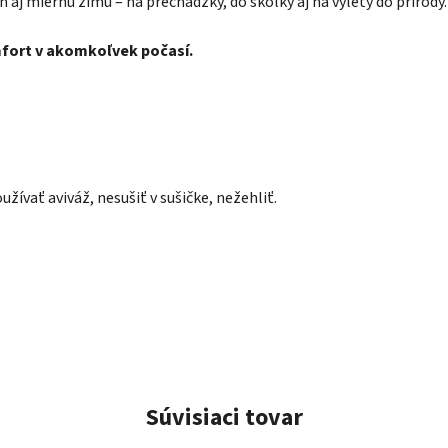
seň aj miernu zimu – na prechádzky, do škôlky aj na výlety do prírody.
mfort v akomkoľvek počasí.
užívať aviváž, nesušiť v sušičke
, nežehliť.
Súvisiaci tovar