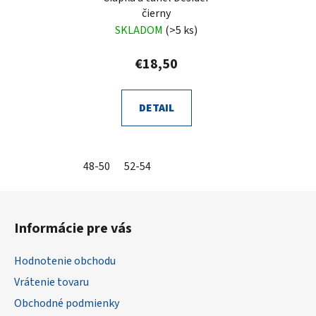
čierny
SKLADOM
(>5 ks)
€18,50
DETAIL
48-50
52-54
Z
á
Informácie pre vás
p
ä
Hodnotenie obchodu
t
Vrátenie tovaru
i
Obchodné podmienky
e