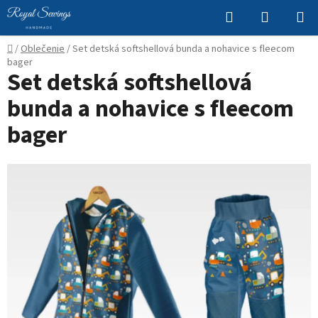
Prejsť
Hľadať
NÁKUP
na
KOŠÍK
obsah
Domov
/
Oblečenie
/
Set detská softshellová bunda a nohavice s fleecom
bager
Set detská softshellová
bunda a nohavice s fleecom
bager