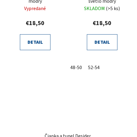
modrý
svetlo modrý
Vypredané
SKLADOM
(>5 ks)
€18,50
€18,50
DETAIL
DETAIL
48-50
52-54
Čiapka a tunel Desider