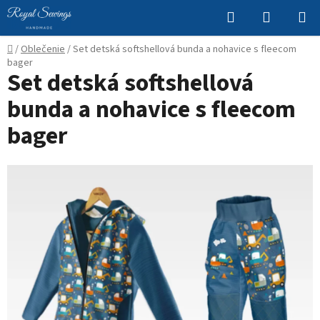
Prejsť
Hľadať
NÁKUP
na
KOŠÍK
obsah
Domov
/
Oblečenie
/
Set detská softshellová bunda a nohavice s fleecom
bager
Set detská softshellová
bunda a nohavice s fleecom
bager