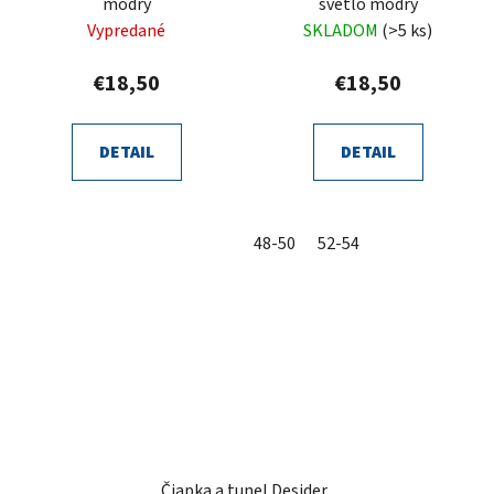
modrý
svetlo modrý
Vypredané
SKLADOM
(>5 ks)
€18,50
€18,50
DETAIL
DETAIL
48-50
52-54
Čiapka a tunel Desider