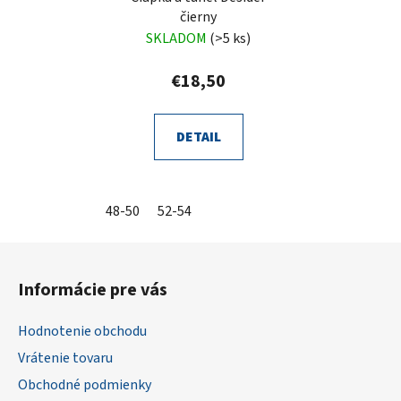
čierny
SKLADOM
(>5 ks)
€18,50
DETAIL
48-50
52-54
Z
á
Informácie pre vás
p
ä
Hodnotenie obchodu
t
Vrátenie tovaru
i
Obchodné podmienky
e