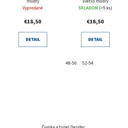
modrý
svetlo modrý
Vypredané
SKLADOM
(>5 ks)
€18,50
€18,50
DETAIL
DETAIL
48-50
52-54
Čiapka a tunel Desider