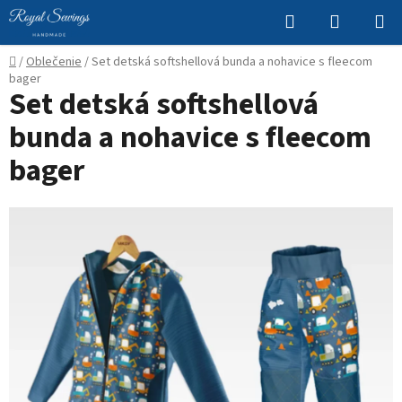
Prejsť
Hľadať
NÁKUP
na
KOŠÍK
obsah
Domov
/
Oblečenie
/
Set detská softshellová bunda a nohavice s fleecom
bager
Set detská softshellová
bunda a nohavice s fleecom
bager