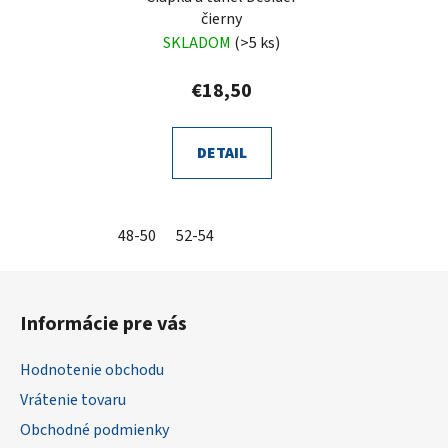
čierny
SKLADOM
(>5 ks)
€18,50
DETAIL
48-50
52-54
Z
á
Informácie pre vás
p
ä
Hodnotenie obchodu
t
Vrátenie tovaru
i
Obchodné podmienky
e