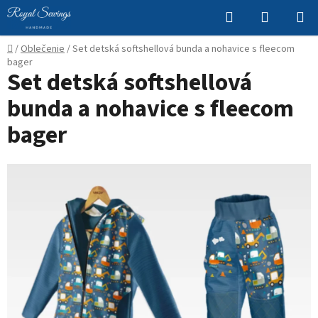
Prejsť
Hľadať
NÁKUP
na
KOŠÍK
obsah
Domov
/
Oblečenie
/
Set detská softshellová bunda a nohavice s fleecom
bager
Set detská softshellová
bunda a nohavice s fleecom
bager