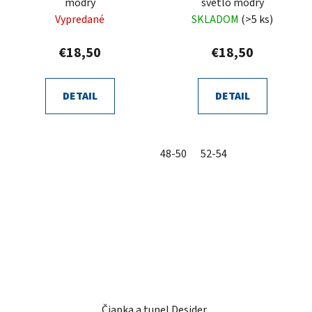
modrý
svetlo modrý
Vypredané
SKLADOM
(>5 ks)
€18,50
€18,50
DETAIL
DETAIL
48-50
52-54
Čiapka a tunel Desider