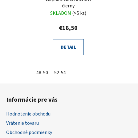
čierny
SKLADOM
(>5 ks)
€18,50
DETAIL
48-50
52-54
Z
á
Informácie pre vás
p
ä
Hodnotenie obchodu
t
Vrátenie tovaru
i
Obchodné podmienky
e