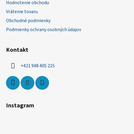
Hodnotenie obchodu
t
Vrátenie tovaru
i
Obchodné podmienky
e
Podmienky ochrany osobných údajov
Kontakt
+421 948 405 215
Instagram