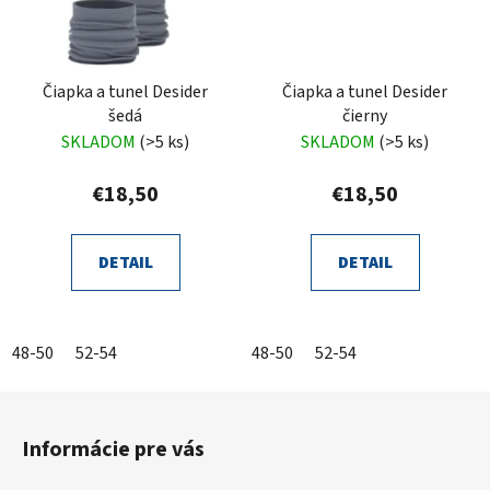
Čiapka a tunel Desider
Čiapka a tunel Desider
šedá
čierny
SKLADOM
(>5 ks)
SKLADOM
(>5 ks)
€18,50
€18,50
DETAIL
DETAIL
48-50
52-54
48-50
52-54
Z
á
Informácie pre vás
p
ä