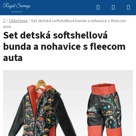
Prejsť
Hľadať
NÁKUP
na
KOŠÍK
obsah
Domov
/
Oblečenie
/
Set detská softshellová bunda a nohavice s fleecom
auta
Set detská softshellová
bunda a nohavice s fleecom
auta