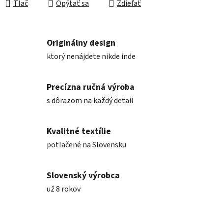
Tlač
Opýtať sa
Zdieľať
Originálny design
ktorý nenájdete nikde inde
Precízna ručná výroba
s dôrazom na každý detail
Kvalitné textílie
potlačené na Slovensku
Slovenský výrobca
už 8 rokov