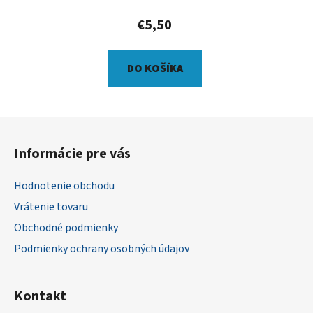
€5,50
DO KOŠÍKA
Z
á
Informácie pre vás
p
ä
Hodnotenie obchodu
t
Vrátenie tovaru
i
Obchodné podmienky
e
Podmienky ochrany osobných údajov
Kontakt