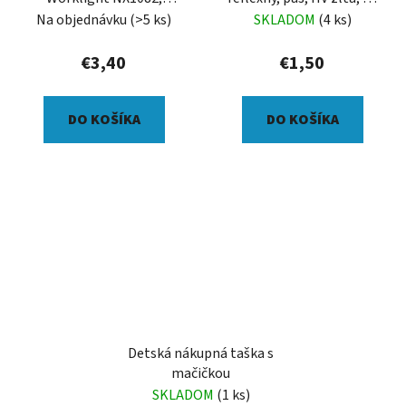
prívesok, LED 160 lm,
cm
Na objednávku
(>5 ks)
SKLADOM
(4 ks)
magnet, s klipsou, USB
nabíjanie
€3,40
€1,50
DO KOŠÍKA
DO KOŠÍKA
Detská nákupná taška s
mačičkou
SKLADOM
(1 ks)