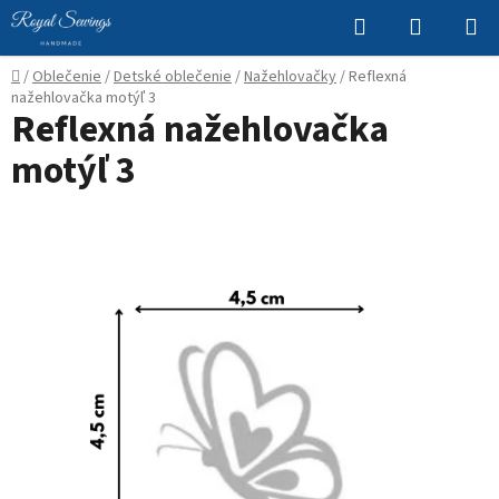
Prejsť
Hľadať
NÁKUP
na
KOŠÍK
obsah
Domov
/
Oblečenie
/
Detské oblečenie
/
Nažehlovačky
/
Reflexná
nažehlovačka motýľ 3
Reflexná nažehlovačka
motýľ 3