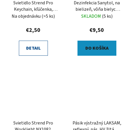
Svietidlo Strend Pro
Dezinfekcia Sanytol, na
Keychain, kľúčenka,
bielizeň, vôňa bielych
prívesok so zvukom,
kvetov, 1500 ml
Na objednávku
(>5 ks)
SKLADOM
(5 ks)
ovca/lev/drak, LED 5 lm
€2,50
€9,50
DETAIL
DO KOŠÍKA
Svietidlo Strend Pro
Pásik výstražný LAKSAM,
Worklight NX1082,
reflexný, pás, HV žltá, 34