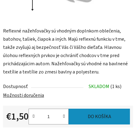
Reflexné nažehľovačky sú vhodným doplnkom oblečenia,
batohov, tašiek, čiapok a iných. Majú reflexnú funkciu v tme,
takže zvyšujú aj bezpečnosť Vás či Vášho dieťaťa. Hlavnou
úlohou reflexných prvkov je ochrániť chodcov v tme pred
prichádzajúcim autom. Nažehľovačky sú vhodné na bavlnené
textílie a textílie zo zmesi bavlny a polyesteru.
Dostupnosť
SKLADOM
(1 ks)
Možnosti doručenia
€1,50
DO KOŠÍKA
Jednotková cena: