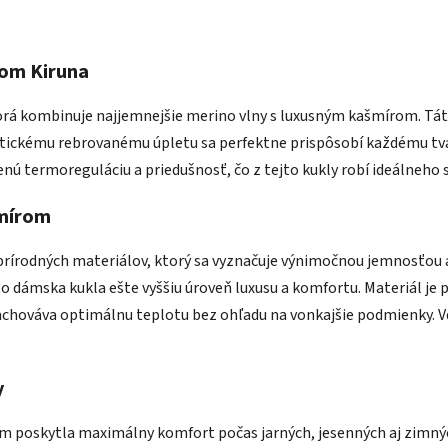
rom Kiruna
torá kombinuje najjemnejšie merino vlny s luxusným kašmírom. Tá
stickému rebrovanému úpletu sa perfektne prispôsobí každému tvar
 termoreguláciu a priedušnosť, čo z tejto kukly robí ideálneho 
šmírom
 prírodných materiálov, ktorý sa vyznačuje výnimočnou jemnosťou
o dámska kukla ešte vyššiu úroveň luxusu a komfortu. Materiál je
hováva optimálnu teplotu bez ohľadu na vonkajšie podmienky. Vďak
y
ám poskytla maximálny komfort počas jarných, jesenných aj zimných