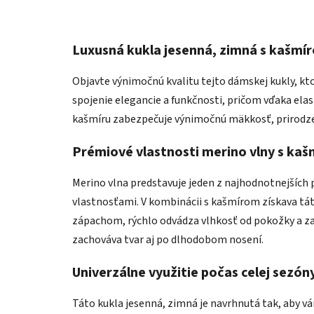
Luxusná kukla jesenná, zimná s kašmí
Objavte výnimočnú kvalitu tejto dámskej kukly, k
spojenie elegancie a funkčnosti, pričom vďaka ela
kašmíru zabezpečuje výnimočnú mäkkosť, prirodzenú
Prémiové vlastnosti merino vlny s ka
Merino vlna predstavuje jeden z najhodnotnejších
vlastnosťami. V kombinácii s kašmírom získava tát
zápachom, rýchlo odvádza vlhkosť od pokožky a zac
zachováva tvar aj po dlhodobom nosení.
Univerzálne využitie počas celej sezón
Táto kukla jesenná, zimná je navrhnutá tak, aby v