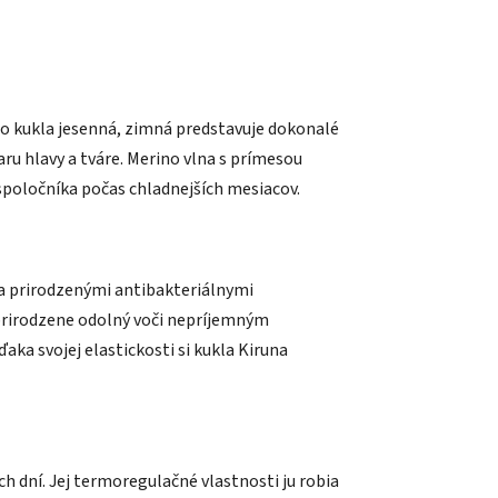
to kukla jesenná, zimná predstavuje dokonalé
u hlavy a tváre. Merino vlna s prímesou
spoločníka počas chladnejších mesiacov.
 a prirodzenými antibakteriálnymi
 prirodzene odolný voči nepríjemným
a svojej elastickosti si kukla Kiruna
 dní. Jej termoregulačné vlastnosti ju robia