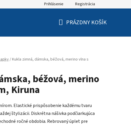
Prihlásenie
Registrácia
PRÁZDNY KOŠÍK
NÁKUPNÝ
KOŠÍK
iapky
/
Kukla zimná, dámska, béžová, merino vlna s
dámska, béžová, merino
m, Kiruna
šmírom. Elastické prispôsobenie každému tvaru
každej štylizácii. Diskrétna nášivka podčiarkujúca
rechodné ročné obdobia. Rebrovaný úplet pre