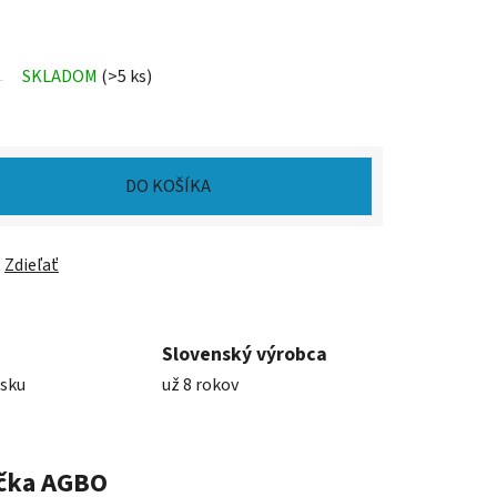
SKLADOM
(>5 ks)
DO KOŠÍKA
Zdieľať
Slovenský výrobca
nsku
už 8 rokov
čka
AGBO