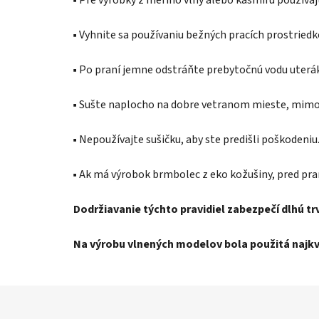
▪️ Pre výrobky z merino vlny alebo kašmíru používaj
▪️ Vyhnite sa používaniu bežných pracích prostried
▪️ Po praní jemne odstráňte prebytočnú vodu uter
▪️ Sušte naplocho na dobre vetranom mieste, mimo 
▪️ Nepoužívajte sušičku, aby ste predišli poškodeniu
▪️ Ak má výrobok brmbolec z eko kožušiny, pred pra
Dodržiavanie týchto pravidiel zabezpečí dlhú t
Na výrobu vlnených modelov bola použitá najkva
Z