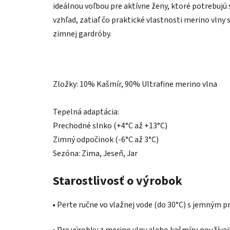
ideálnou voľbou pre aktívne ženy, ktoré potrebuj
vzhľad, zatiaľ čo praktické vlastnosti merino vln
zimnej gardróby.
Zložky:
10% Kašmír, 90% Ultrafine merino vlna
Tepelná adaptácia:
Prechodné slnko (+4°C až +13°C)
Zimný odpočinok (-6°C až 3°C)
Sezóna:
Zima,
Jeseň,
Jar
Starostlivosť o výrobok
▪️ Perte ručne vo vlažnej vode (do 30°C) s jemným 