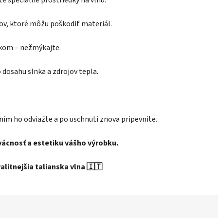
te špeciálne prostriedky na vlnu.
kov, ktoré môžu poškodiť materiál.
ákom – nežmýkajte.
dosahu slnka a zdrojov tepla.
.
ním ho odviažte a po uschnutí znova pripevnite.
rvácnosť a estetiku vášho výrobku.
litnejšia talianska vlna 🇮🇹