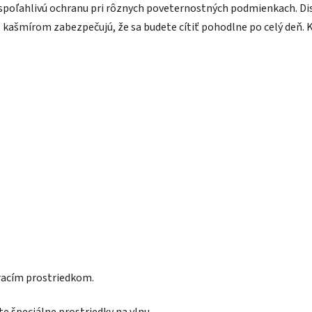
ú spoľahlivú ochranu pri rôznych poveternostných podmienkach. D
y s kašmírom zabezpečujú, že sa budete cítiť pohodlne po celý deň
pracím prostriedkom.