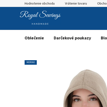
Prejsť
Hodnotenie obchodu
Vrátenie tovaru
Obcho
na
obsah
Oblečenie
Darčekové poukazy
Bl
MERINO