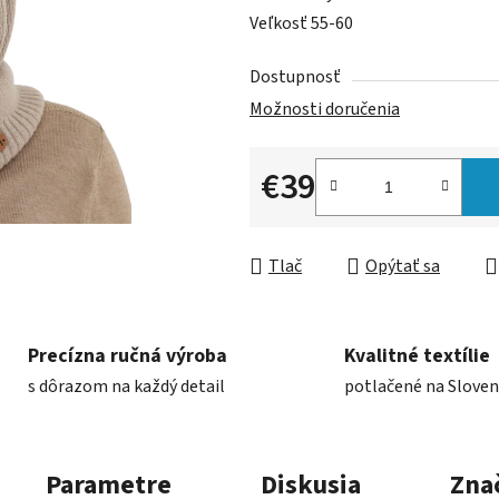
Veľkosť 55-60
Dostupnosť
Možnosti doručenia
€39
Jednotková cena:
Tlač
Opýtať sa
Precízna ručná výroba
Kvalitné textílie
s dôrazom na každý detail
potlačené na Slove
Parametre
Diskusia
Zna