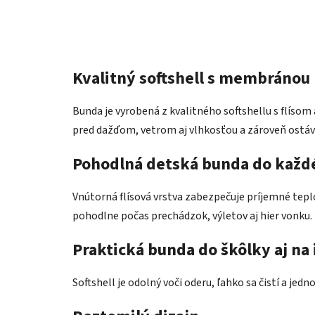
Kvalitný softshell s membránou 
Bunda je vyrobená z kvalitného softshellu s flíso
pred dažďom, vetrom aj vlhkosťou a zároveň ostá
Pohodlná detská bunda do každ
Vnútorná flísová vrstva zabezpečuje príjemné teplo 
pohodlne počas prechádzok, výletov aj hier vonku.
Praktická bunda do škôlky aj na 
Softshell je odolný voči oderu, ľahko sa čistí a jed