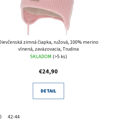
Dievčenská zimná čiapka, ružová, 100% merino
vlnená, zaväzovacia, Trudina
SKLADOM
(>5 ks)
€24,90
DETAIL
0
42-44