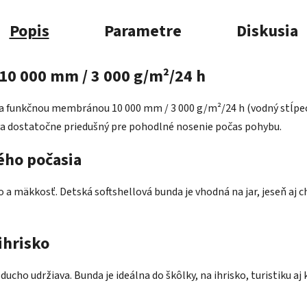
Popis
Parametre
Diskusia
10 000 mm / 3 000 g/m²/24 h
m a funkčnou membránou 10 000 mm / 3 000 g/m²/24 h (vodný stĺpec
va dostatočne priedušný pre pohodlné nosenie počas pohybu.
ého počasia
a mäkkosť. Detská softshellová bunda je vhodná na jar, jeseň aj chl
ihrisko
noducho udržiava. Bunda je ideálna do škôlky, na ihrisko, turistiku 