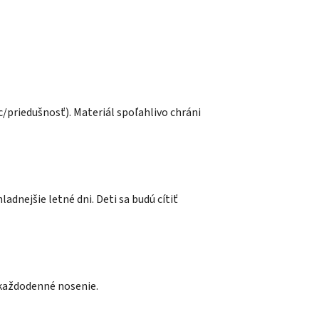
/priedušnosť). Materiál spoľahlivo chráni
adnejšie letné dni. Deti sa budú cítiť
aj každodenné nosenie.