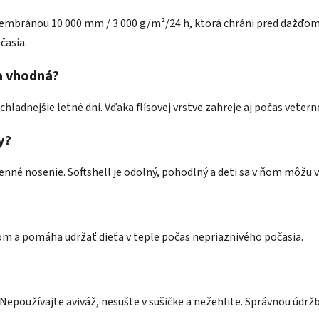
membránou 10 000 mm / 3 000 g/m²/24 h, ktorá chráni pred dažďom
časia.
a vhodná?
 chladnejšie letné dni. Vďaka flísovej vrstve zahreje aj počas vete
y?
enné nosenie. Softshell je odolný, pohodlný a deti sa v ňom môžu 
rom a pomáha udržať dieťa v teple počas nepriaznivého počasia.
Nepoužívajte aviváž, nesušte v sušičke a nežehlite. Správnou údrž