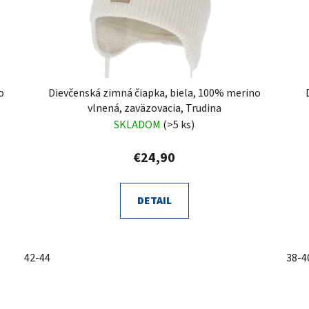
o
Dievčenská zimná čiapka, biela, 100% merino
vlnená, zaväzovacia, Trudina
SKLADOM
(>5 ks)
€24,90
DETAIL
42-44
38-4