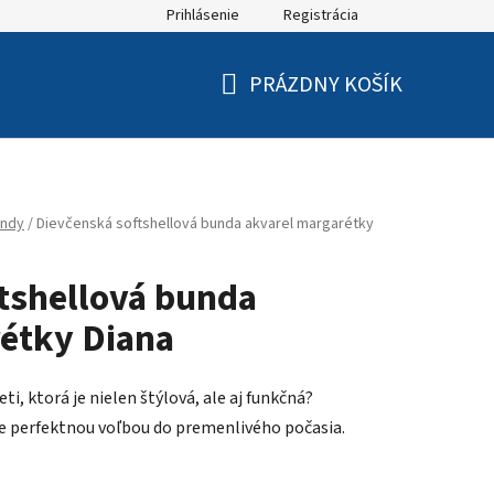
Prihlásenie
Registrácia
PRÁZDNY KOŠÍK
NÁKUPNÝ
KOŠÍK
ndy
/
Dievčenská softshellová bunda akvarel margarétky
tshellová bunda
étky Diana
ti, ktorá je nielen štýlová, ale aj funkčná?
je perfektnou voľbou do premenlivého počasia.