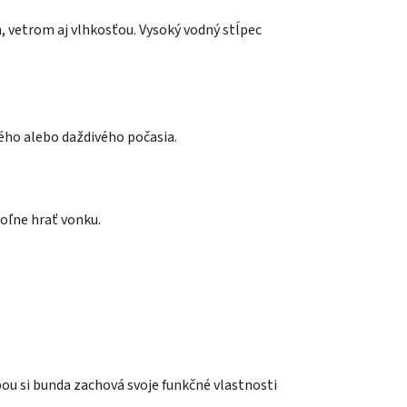
, vetrom aj vlhkosťou. Vysoký vodný stĺpec
rného alebo daždivého počasia.
voľne hrať vonku.
bou si bunda zachová svoje funkčné vlastnosti