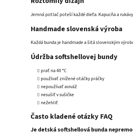
Roztomilý dizajn
Jemná potlač poteší každé dieťa. Kapucňa a rukávy
Handmade slovenská výroba
Každá bunda je handmade a šitá slovenským výrobc
Údržba softshellovej bundy
prať na 40 °C
používať znížené otáčky práčky
nepoužívať aviváž
nesušiť v sušičke
nežehliť
Často kladené otázky FAQ
Je detská softshellová bunda neprem