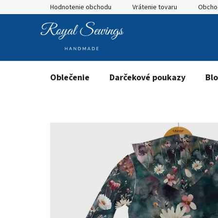
Prejsť
Hodnotenie obchodu
Vrátenie tovaru
Obcho
na
obsah
Oblečenie
Darčekové poukazy
Bl