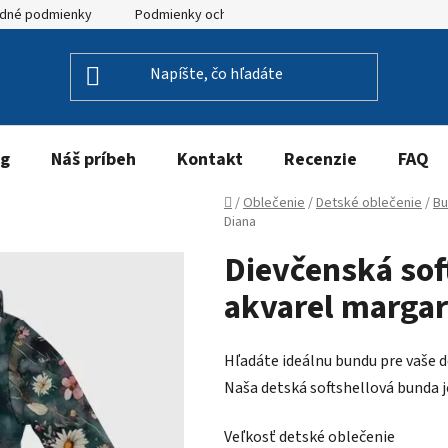
dné podmienky
Podmienky ochrany osobných údajov
og
Náš príbeh
Kontakt
Recenzie
FAQ
Domov
/
Oblečenie
/
Detské oblečenie
/
Bu
Diana
Dievčenská sof
akvarel margar
Hľadáte ideálnu bundu pre vaše de
Naša detská softshellová bunda 
Veľkosť detské oblečenie