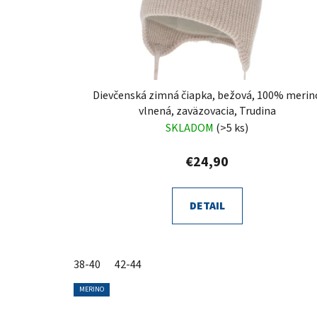
Dievčenská zimná čiapka, bežová, 100% merin
vlnená, zaväzovacia, Trudina
SKLADOM
(>5 ks)
€24,90
DETAIL
38-40
42-44
MERINO