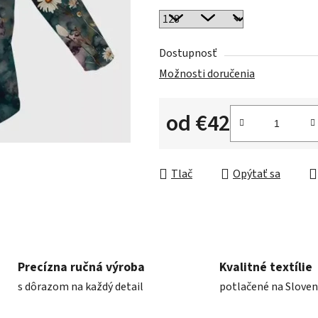
Dostupnosť
Možnosti doručenia
od
€42
Jednotková cena:
Tlač
Opýtať sa
Precízna ručná výroba
Kvalitné textílie
s dôrazom na každý detail
potlačené na Slove